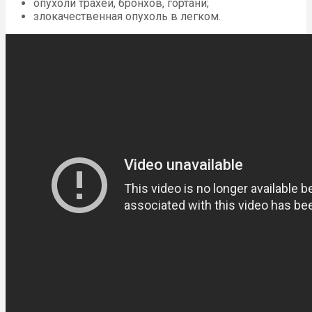
опухоли трахеи, бронхов, гортани;
злокачественная опухоль в легком.