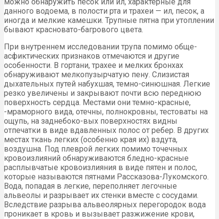
можно обнаружить песок или ил, характерные для
данного водоема, в полости рта и трахеи — ил, песок, а
иногда и мелкие камешки. Трупные пятна при утоплении
бывают красновато-багрового цвета.
При внутреннем исследовании трупа помимо обще-
асфиктических признаков отмечаются и другие
особенности. В гортани, трахее и мелких бронхах
обнаруживают мелкопузырчатую пену. Слизистая
дыхательных путей набухшая, темно-синюшная. Легкие
резко увеличены и закрывают почти всю переднюю
поверхность сердца. Местами они темно-красные,
-мраморного вида, отечны, полнокровны, тестоваты на
ощупь, на заднебоко-вых поверхностях видны
отпечатки в виде вдавленных полос от ребер. В других
местах ткань легких (особенно края их) вздута,
воздушна. Под плеврой легких помимо точечных
кровоизлияний обнаруживаются бледно-красные
расплывчатые кровоизлияния в виде пятен и полос,
которые называются пятнами Рассказова-Лукомского.
Вода, попадая в легкие, переполняет легочные
альвеолы и разрывает их стенки вместе с сосудами.
Вследствие разрыва альвеолярных перегородок вода
проникает в кровь и вызывает разжижение крови,