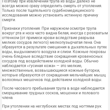
Поэтому при извлечении трупа из воды далеко не
всегда можно сразу определить смерть от утопления.
Только после тщательного судебномедицинского
исследования можно установить истинную причину
смерти.
Признаки утопления. При наружном осмотре трупа
вокруг рта и носа часто видна белая, иногда с розоватым
оттенком (от примеси крови вследствие разрыва
мелких сосудов легкого) мелкопузырчатая пена. Она
образуется в результате смешения в дыхательных путях
воды, выдыхаемого воздуха и слизи. Кожные покровы
очень бледные вследствие сокращения кровеносных
сосудов под воздействием холодной воды. Обычно
наблюдается «гусиная кожа» — это мелкие,
множественные, возвышающиеся кожные бугорки,
которые образуются от сокращения мельчайших мышц
волосяных мешочков под действием холодной воды.
После часового пребывания трупа в воде наблюдается
сморщивание грудных сосков, мошонки и полового
члена.
При утоплении на неглубоких местах под ногтями рук