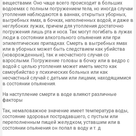
веществами. Оно чаще всего происходит в больших
водоемах с полным погружением тела, но иногда случаи
утопления наблюдаются в ваннах, открытых уборных,
выгребных ямах, в бочках, наполненных водой, и даже в
неглубоких лужах, причем для утопления достаточно
погружения лишь рта и носа. Так могут погибать в лужах
люди в состоянии алкогольного опьянения или при
эпилептических припадках. Смерть в выгребных ямах
или в уборных может быть следствием как убийства
(новорожденные), так и несчастного случая со
взрослыми. Погружение головы в бочку или в ведро с
водой с целью утопления может иметь место как
самоубийство у психических больных или как
несчастный случай с детьми или лицами, находящимися
в состоянии опьянения.
На наступление смерти в воде влияют различные
факторы
Так, немаловажное значение имеет температура воды,
состояние здоровья пострадавшего, с пустым или
переполненным пищей желудком, уставшим или в
состоянии опьянения он попал в воду и т. д