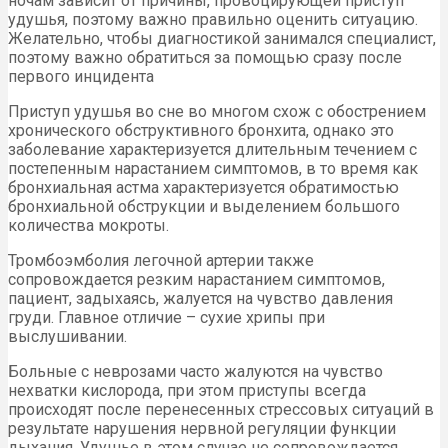
ночам зависит от причины, провоцирующей приступ
удушья, поэтому важно правильно оценить ситуацию.
Желательно, чтобы диагностикой занимался специалист,
поэтому важно обратиться за помощью сразу после
первого инцидента
Приступ удушья во сне во многом схож с обострением
хронического обструктивного бронхита, однако это
заболевание характеризуется длительным течением с
постепенным нарастанием симптомов, в то время как
бронхиальная астма характеризуется обратимостью
бронхиальной обструкции и выделением большого
количества мокроты.
Тромбоэмболия легочной артерии также
сопровождается резким нарастанием симптомов,
пациент, задыхаясь, жалуется на чувство давления
груди. Главное отличие – сухие хрипы при
выслушивании.
Больные с неврозами часто жалуются на чувство
нехватки кислорода, при этом приступы всегда
происходят после перенесенных стрессовых ситуаций в
результате нарушения нервной регуляции функции
дыхания. Удушье в этом случае не сопровождается