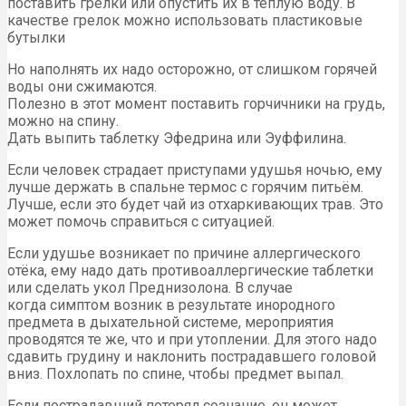
поставить грелки или опустить их в тёплую воду. В
качестве грелок можно использовать пластиковые
бутылки
Но наполнять их надо осторожно, от слишком горячей
воды они сжимаются.
Полезно в этот момент поставить горчичники на грудь,
можно на спину.
Дать выпить таблетку Эфедрина или Эуффилина.
Если человек страдает приступами удушья ночью, ему
лучше держать в спальне термос с горячим питьём.
Лучше, если это будет чай из отхаркивающих трав. Это
может помочь справиться с ситуацией.
Если удушье возникает по причине аллергического
отёка, ему надо дать противоаллергические таблетки
или сделать укол Преднизолона. В случае
когда симптом возник в результате инородного
предмета в дыхательной системе, мероприятия
проводятся те же, что и при утоплении. Для этого надо
сдавить грудину и наклонить пострадавшего головой
вниз. Похлопать по спине, чтобы предмет выпал.
Если пострадавший потерял сознание, он может