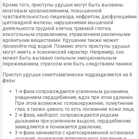
Кроме того, приступы удушья могут быть вызваны
мозговым кровоизлиянием, повышенной
чувствительностью пищевода, нефритом, дисфункциями
щитовидной железы, нарушениями мышечной
деятельности грудной клетки, травмой глотки,
алкогольным отравлением, отравлением различными
ядовитыми веществами. Удушение также может
произойти под водой. Помимо этого приступы удушья
могут иметь и психический характер. Например, оно
может быть вызвано сильным эмоциональным
переживанием, стрессом или быть следствием паники.
Приступ удушья симптоматически подразделяется на 4
фазы:
1-я фаза сопровождается усиленным дыханием,
учащением сердцебиения, вдох при этом удлинён.
При этом возможно головокружение, помутнение
глаз, а также цианоз, то есть посинение кожи лица;
2-я фаза, наоборот, сопровождается редким
дыханием при усиленном выдохе, сердцебиение
замедляется и понижается давление;
3-я фаза начинается с кратковременной остановки
дыхания, понижения артериального давления и