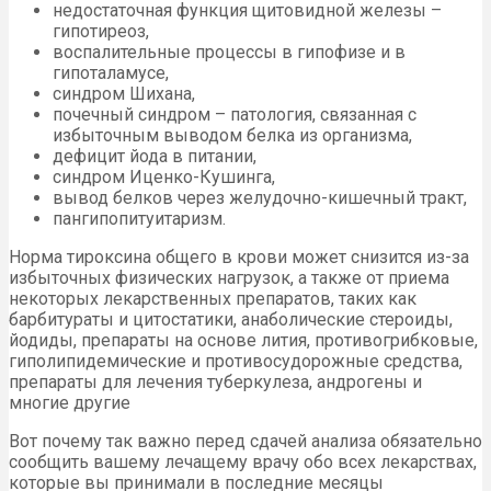
недостаточная функция щитовидной железы –
гипотиреоз,
воспалительные процессы в гипофизе и в
гипоталамусе,
синдром Шихана,
почечный синдром – патология, связанная с
избыточным выводом белка из организма,
дефицит йода в питании,
синдром Иценко-Кушинга,
вывод белков через желудочно-кишечный тракт,
пангипопитуитаризм.
Норма тироксина общего в крови может снизится из-за
избыточных физических нагрузок, а также от приема
некоторых лекарственных препаратов, таких как
барбитураты и цитостатики, анаболические стероиды,
йодиды, препараты на основе лития, противогрибковые,
гиполипидемические и противосудорожные средства,
препараты для лечения туберкулеза, андрогены и
многие другие
Вот почему так важно перед сдачей анализа обязательно
сообщить вашему лечащему врачу обо всех лекарствах,
которые вы принимали в последние месяцы