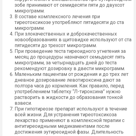
зобе принимают от семидесяти пяти до двухсот
микрограмм.
В составе комплексного лечения при
тиреотоксикозе употребляют пятидесяти до ста
микрограмм.
При злокачественных и доброкачественных
новообразованиях в щитовидке используют от ста
пятидесяти до трехсот микрограмм.
При проведение теста тиреоидного угнетения за
месяц до процедуры назначают семьдесят пять
микрограмм, за четырнадцать дней до теста
рекомендуют дозировку в двести микрограмм.
Маленьким пациентам от рождения и до трех лет
дневное дозирование левотироксина дают за
полтора часа до кормления. Как правило, перед
употреблением таблетку “Л-тироксина” нужно
растворить в жидкости до образования тонкой
взвеси.
При гипотиреозе препарат используют в течение
всей жизни. Для устранения тиреотоксикоза
лекарство применяют в комплексной терапии с
антитиреоидными медикаментами после
достижения эутиреоидной фазы. Длительность