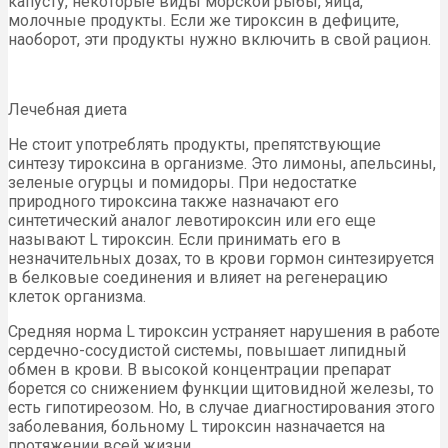
капусту, некоторые виды морской рыбы, яйца,
молочные продукты. Если же тироксин в дефиците,
наоборот, эти продукты нужно включить в свой рацион.
Лечебная диета
Не стоит употреблять продукты, препятствующие
синтезу тироксина в организме. Это лимоны, апельсины,
зеленые огурцы и помидоры. При недостатке
природного тироксина также назначают его
синтетический аналог левотироксин или его еще
называют L тироксин. Если принимать его в
незначительных дозах, то в крови гормон синтезируется
в белковые соединения и влияет на регенерацию
клеток организма.
Средняя норма L тироксин устраняет нарушения в работе
сердечно-сосудистой системы, повышает липидный
обмен в крови. В высокой концентрации препарат
борется со снижением функции щитовидной железы, то
есть гипотиреозом. Но, в случае диагностирования этого
заболевания, больному L тироксин назначается на
протяжении всей жизни.