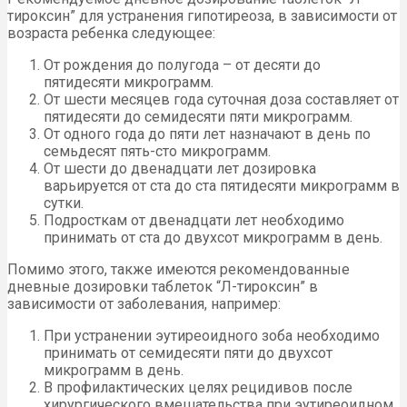
тироксин” для устранения гипотиреоза, в зависимости от
возраста ребенка следующее:
От рождения до полугода – от десяти до
пятидесяти микрограмм.
От шести месяцев года суточная доза составляет от
пятидесяти до семидесяти пяти микрограмм.
От одного года до пяти лет назначают в день по
семьдесят пять-сто микрограмм.
От шести до двенадцати лет дозировка
варьируется от ста до ста пятидесяти микрограмм в
сутки.
Подросткам от двенадцати лет необходимо
принимать от ста до двухсот микрограмм в день.
Помимо этого, также имеются рекомендованные
дневные дозировки таблеток “Л-тироксин” в
зависимости от заболевания, например:
При устранении эутиреоидного зоба необходимо
принимать от семидесяти пяти до двухсот
микрограмм в день.
В профилактических целях рецидивов после
хирургического вмешательства при эутиреоидном