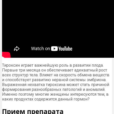
Тироксин играет важнейшую роль в развитии плода.
Первые три месяца он обеспечивает адекватный рост
всех структур тела. Влияет на скорость обмена веществ
и способствует развитию нервной системы эмбриона.
Выраженная нехватка тироксина может стать причиной
формирования разнообразных патологий и аномалий.
Именно поэтому многие женщины интересуются тем, в
каких продуктах содержится данный гормон?
Прием препарата