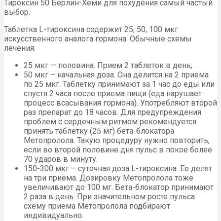
Тироксин 50 Берлин-Хеми для похудения самый частый
выбор.
Таблетка L-тироксина содержит 25, 50, 100 мкг
искусственного аналога гормона. Обычные схемы
лечения:
25 мкг — половина. Прием 2 таблеток в день;
50 мкг – начальная доза. Она делится на 2 приема
по 25 мкг. Таблетку принимают за 1 час до еды или
спустя 2 часа после приема пищи (еда нарушает
процесс всасывания гормона). Употребляют второй
раз препарат до 18 часов. Для предупреждения
проблем с сердечным ритмом рекомендуется
принять таблетку (25 мг) бета-блокатора
Метопролола. Такую процедуру нужно повторить,
если во второй половине дня пульс в покое более
70 ударов в минуту.
150-300 мкг – суточная доза L-тироксина. Ее делят
на три приема. Дозировку Метопролола тоже
увеличивают до 100 мг. Бета-блокатор принимают
2 раза в день. При значительном росте пульса
схему приема Метопролола подбирают
индивидуально.