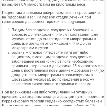
из расчета 0.9 микрограмм на килограмм веса.
Пациентам с сильным ожирением расчет производится
на “здоровый вес”. На первой стадии лечения при
гипотиреозе дозировка тироксина следующая:
Людям без сердечно-сосудистых болезней в
возрасте до пятидесяти пяти лет составляет: для
мужчин от ста до ста пятидесяти микрограмм в
день, для женщин от семидесяти пяти до ста
микрограмм в сутки.
Больным старше пятидесяти пяти лет либо
пациентам, имеющим сердечно-сосудистые
заболевания независимо от пола необходимо
принимать тироксин в дозировке 25 микрограмм в
день с постепенным повышением дозирования (по
двадцать пять микрограмм с промежутком в
шестьдесят месяцев), до приведения в норму
показателя тиреотропного гормона в плазме.
При возникновении либо усугублении негативных
признаков со стороны сердца и сосудов нужно провести
корректировку терапии сердечно-сосудистых болезней.
Рекомендуемое дневное дозирование таблеток “Л-