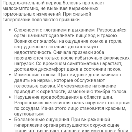
Продолжительный период болезнь протекает
малосимптомно, не вызывая выраженных
гормональных изменений. При сильной
гиперплазии появляются признаки:
Сложности с глотанием и дыханием. Разросшийся
орган начинает сдавливать пищевод и трахею.
Возникают жалобы на ощущение комка в горле,
затрудненное глотание, дыхательную
недостаточность. Сначала признаки зоба
проявляются только после избыточных физических
нагрузок. Со временем симптоматика нарастает,
доставляя дискомфорт даже в состоянии покоя.
Изменение голоса. Щитовидные доли начинают
давить на нервы, которые обслуживают
голосовые связки. Их чрезмерное натяжение
приводит к охриплости, изменению тембра голоса.
Нарушение кровообращения в области шеи.
Разросшаяся железистая ткань нарушает ток крови
по сосудам. Из-за этого лицо становится красным,
одутловатым.
Болезненные ощущения. При выраженной
гиперплазии органа разрушаются окружающие
ткани, что вызывает сильные или умеренные боли.