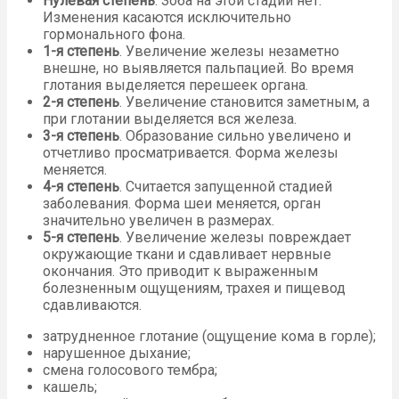
Нулевая степень
. Зоба на этой стадии нет.
Изменения касаются исключительно
гормонального фона.
1-я степень
. Увеличение железы незаметно
внешне, но выявляется пальпацией. Во время
глотания выделяется перешеек органа.
2-я степень
. Увеличение становится заметным, а
при глотании выделяется вся железа.
3-я степень
. Образование сильно увеличено и
отчетливо просматривается. Форма железы
меняется.
4-я степень
. Считается запущенной стадией
заболевания. Форма шеи меняется, орган
значительно увеличен в размерах.
5-я степень
. Увеличение железы повреждает
окружающие ткани и сдавливает нервные
окончания. Это приводит к выраженным
болезненным ощущениям, трахея и пищевод
сдавливаются.
затрудненное глотание (ощущение кома в горле);
нарушенное дыхание;
смена голосового тембра;
кашель;