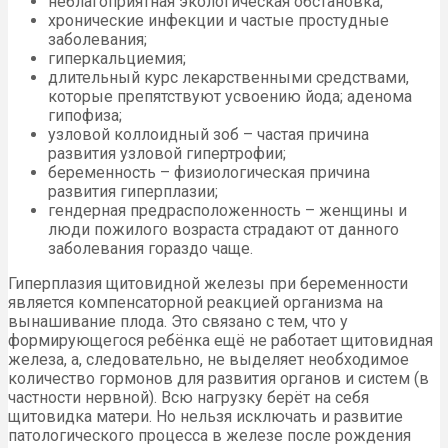
неблагоприятная экологическая обстановка;
хронические инфекции и частые простудные
заболевания;
гиперкальциемия;
длительный курс лекарственными средствами,
которые препятствуют усвоению йода; аденома
гипофиза;
узловой коллоидный зоб – частая причина
развития узловой гипертрофии;
беременность – физиологическая причина
развития гиперплазии;
гендерная предрасположенность – женщины и
люди пожилого возраста страдают от данного
заболевания гораздо чаще.
Гиперплазия щитовидной железы при беременности
является компенсаторной реакцией организма на
вынашивание плода. Это связано с тем, что у
формирующегося ребёнка ещё не работает щитовидная
железа, а, следовательно, не выделяет необходимое
количество гормонов для развития органов и систем (в
частности нервной). Всю нагрузку берёт на себя
щитовидка матери. Но нельзя исключать и развитие
патологического процесса в железе после рождения