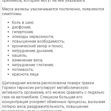
признаков, которые могут на нее указывать.
Масса железы увеличивается постепенно, появляются
симптомы:
боль в шее;
дисфония;
гипертония;
эпизоды нервозности;
повышенная возбудимость;
хронический запор и понос;
затруднение дыхания;
кашель;
изменение веса;
затруднение глотания;
потливость;
краснота лица.
Щитовидная железа расположена поверх трахеи.
Гормон тироксин регулирует метаболическую
активность организма, его можно сравнить с педалью
газа на автомобиле. Слишком большая его
концентрация ускоряет обменные процессы, вызывая
потерю веса, раздражительность, повышение