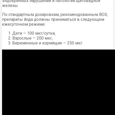
эндокринных нарушений и патологий щитовидной
железы.
По стандартным дозировкам, рекомендованным ВОЗ,
препараты йода должны приниматься в следующем
ежесуточном режиме:
Дети — 100 мкг/сутки,
Взрослые — 200 мкг,
Беременные и кормящие — 250 мкг.