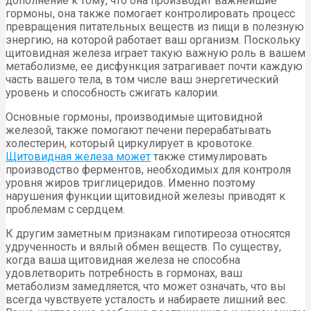
дополнение к тому, что она производит важнейшие
гормоны, она также помогает контролировать процесс
превращения питательных веществ из пищи в полезную
энергию, на которой работает ваш организм. Поскольку
щитовидная железа играет такую ​​важную роль в вашем
метаболизме, ее дисфункция затрагивает почти каждую
часть вашего тела, в том числе ваш энергетический
уровень и способность сжигать калории.
Основные гормоны, производимые щитовидной
железой, также помогают печени перерабатывать
холестерин, который циркулирует в кровотоке.
Щитовидная железа может
также стимулировать
производство ферментов, необходимых для контроля
уровня жиров триглицеридов. Именно поэтому
нарушения функции щитовидной железы приводят к
проблемам с сердцем.
К другим заметным признакам гипотиреоза относятся
удрученность и вялый обмен веществ. По существу,
когда ваша щитовидная железа не способна
удовлетворить потребность в гормонах, ваш
метаболизм замедляется, что может означать, что вы
всегда чувствуете усталость и набираете лишний вес.