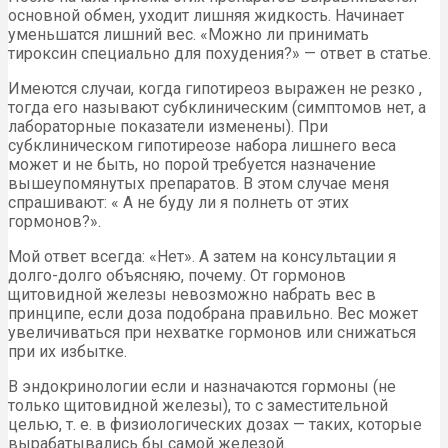
основной обмен, уходит лишняя жидкость. Начинает
уменьшатся лишний вес. «Можно ли принимать
тироксин специально для похудения?» — ответ в статье.
Имеются случаи, когда гипотиреоз выражен не резко ,
тогда его называют субклиническим (симптомов нет, а
лабораторные показатели изменены). При
субклиническом гипотиреозе набора лишнего веса
может и не быть, но порой требуется назначение
вышеупомянутых препаратов. В этом случае меня
спрашивают: « А не буду ли я полнеть от этих
гормонов?».
Мой ответ всегда: «Нет». А затем на консультации я
долго-долго объясняю, почему. От гормонов
щитовидной железы невозможно набрать вес в
принципе, если доза подобрана правильно. Вес может
увеличиваться при нехватке гормонов или снижаться
при их избытке.
В эндокринологии если и назначаются гормоны (не
только щитовидной железы), то с заместительной
целью, т. е. в физиологических дозах — таких, которые
вырабатывались бы самой железой.