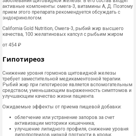
заболевания щитовидной железы. В его состав входят
активные компоненты: омега-3, витамины А, Д. Поэтому
прием этого препарата рекомендуется обсуждать с
эндокринологом.
California Gold Nutrition, Омега-3, рыбий жир высшего
качества, 100 желатиновых капсул с рыбьим жиром
от 454 ₽
Гипотиреоз
Снижение уровня гормонов щитовидной железы
требует заместительной медикаментозной терапии.
Рыбий жир при гипотиреозе является вспомогательным
средством, уменьшающим выраженность симптомов и
улучшающим качество жизни пациента.
Ожидаемые эффекты от приема пищевой добавки:
облегчение или устранение запоров за счет
активизации моторики кишечника;
улучшение липидного профиля, снижение уровня
липопротеидов низкой плотности в крови;