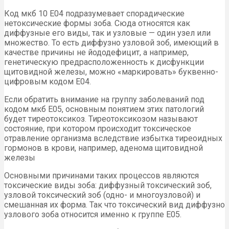
Код мкб 10 Е04 подразумевает спорадические
нетоксические формы зоба. Сюда относятся как
диффузные его виды, так и узловые — один узел или
множество. То есть диффузно узловой зоб, имеющий в
качестве причины не йододефицит, а например,
генетическую предрасположенность к дисфункции
щитовидной железы, можно «маркировать» буквенно-
цифровым кодом Е04.
Если обратить внимание на группу заболеваний под
кодом мкб Е05, основным понятием этих патологий
будет тиреотоксикоз. Тиреотоксикозом называют
состояние, при котором происходит токсическое
отравление организма вследствие избытка тиреоидных
гормонов в крови, например, аденома щитовидной
железы
Основными причинами таких процессов являются
токсические виды зоба: диффузный токсический зоб,
узловой токсический зоб (одно- и многоузловой) и
смешанная их форма. Так что токсический вид диффузно
узлового зоба относится именно к группе Е05.