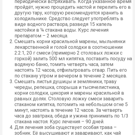
периодически встряхивать. Когда указанное время
пройдёт, нужно процедить настой и перелить его в
другую тару, которую рекомендуется хранить в
холодильнике. Средство следует употреблять в
виде водного раствора, разведя 15 капель
настойки в ¼ стакана воды. Курс лечения
препаратом – 2 месяца.
Смешать корни красильной марены, мыльнянки
лекарственной и голой солодки в соотношении
2:2:1, 20 г смеси (примерно 2 столовых ложки с
горкой) залить 500 мл кипятка, поставить посуду на
водяную баню, томить четверть часа, затем
настоять 12 часов, отфильтровать отвар. Пить его
по стакану утром и вечером в течение 2 месяцев.
Смешать листья душицы и земляники, траву
череды, репешка, спорыша и тысячелистника,
корни солодки, цикория и марены красильной в
равных долях. Столовую ложку смеси заварить
стаканом кипятка, потомить на небольшом огне 5
минут, настоять в течение 12 часов. За четверть
часа до завтрака, обеда и ужина принимать по 1/3
стакана настоя. Курс лечения – 90 дней.
Для лечения зоба существует особая трава –
зобник. Её высушивают и заваривают, как чай