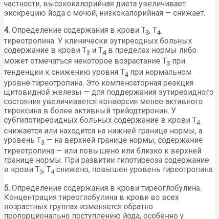
частности, высококалорийная диета увеличивает
экскрецию йода с мочой, низкокалорийная — снижает.
4.
Определение содержания в крови Т
, Т
,
3
4
тиреотропина. У клинически эутиреодных больных
содержание в крови Т
и Т
в пределах нормы либо
3
4
может отмечаться некоторое возрастание Т
при
3
тенденции к снижению уровня Т
при нормальном
4
уровне тиреотропина. Это компенсаторная реакция
щитовидной железы — для поддержания эутиреоидного
состояния увеличивается конверсия менее активного
тироксина в более активный трийодтиронин. У
субгипотиреоидных больных содержание в крови Т
4
снижается или находится на нижней границе нормы, а
уровень Т
— на верхней границе нормы, содержание
3
тиреотропина — или повышено или близко к верхней
границе нормы. При развитии гипотиреоза содержание
в крови Т
, Т
снижено, повышен уровень тиреотропина.
3
4
5.
Определение содержания в крови тиреоглобулина.
Концентрация тиреоглобулина в крови во всех
возрастных группах изменяется обратно
пропорционально поступлению йода, особенно у