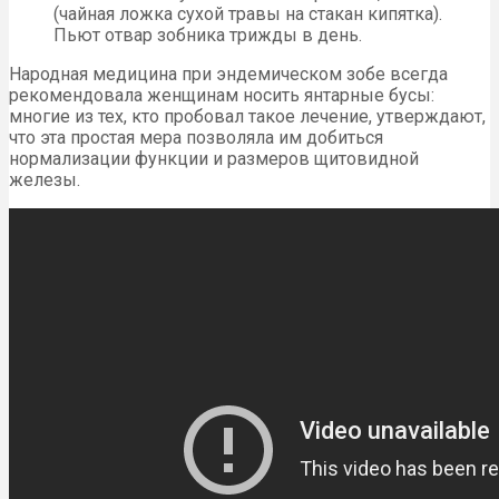
(чайная ложка сухой травы на стакан кипятка).
Пьют отвар зобника трижды в день.
Народная медицина при эндемическом зобе всегда
рекомендовала женщинам носить янтарные бусы:
многие из тех, кто пробовал такое лечение, утверждают,
что эта простая мера позволяла им добиться
нормализации функции и размеров щитовидной
железы.