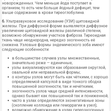
новорожденных. Чем меньше йода поступает в
организм, то есть чем больше йодный дефицит, тем
выше содержание в крови тиреоглобулина.
6.
Ультразвуковое исследование (УЗИ) щитовидной
железы. При диффузной форме выявляется диффузное
увеличение щитовидной железы различной степени,
возможно обнаружение участков фиброза. Тиреоидная
ткань чаще неоднородна, нередко эхогенность её
снижена. Узловые формы эндемического зоба имеют
следующие особенности:
в большинстве случаев узлы множественные,
значительно реже — единичные;
узлы визуализируются как образования округлой,
овальной или неправильной формы;
o контуры узлов могут быть как чёткими, с хорошо
определяемой капсулой в виде тонкого ободка
повышенной эхогенности, так и нечёткими;
эхогенность узлов чаще средней интенсивности,
однако бывает как повышенной так и пониженной;
часто в узлах определяются эхонегативные зоны
(скопление коллоида или геморрагии в узел);
возможно обнаружение в узлах гиперэхогенных