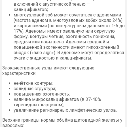
включений с акустической тенью —
кальцификатов;
многоузловой зоб может сочетаться с аденомами
(частота аденом в многоузловых зобах около 24%)
и карциномами (по литературным данным от 1-6 до
17%). Аденомы имеют овальную или округлую
форму, контуры чёткие, эхогенность понижена,
средняя или повышена. Аденомы средней и
повышенной эхогенности имеют гипоэхогенный
ободок («halo sign»). В аденоме могут определяться
очаги с жидкостью и кальцификаты.
Злокачественные узлы имеют следующие
характеристики:
нечёткие контуры;
со́лидная структура;
повышенная эхогенность;
наличие микрокальцификатов (в 37-40%
тиреоидных карцином);
увеличение регионарных лимфатических узлов.
Верхние границы нормы объёма щитовидной железы у
взрослых: