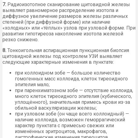
7.
Радиоизотопное сканирование щитовидной железы
выявляет равномерное распределение изотопа и
диффузное увеличение размеров железы различных
степеней (при диффузной форме) или наличие
«холодных» или «тёплых» узлов при узловой форме. При
развитии гипотиреоза накопление изотопа железой
резко снижено.
8.
Тонкоигольная аспирационная пункционная биопсия
щитовидной железы под контролем УЗИ выявляет
следующие характерные изменения в пунктате:
при коллоидном зобе — большое количество
гомогенных масс коллоида, клеток тиреоидного
эпителия мало;
при паренхиматозном зобе — отсутствие коллоида,
много клеток тиреоидного эпителия (кубического,
уплощённого), значительная примесь крови из-за
обильной васкуляризации железы;
при узловом зобе (он чаще всего коллоидный) —
наличие коллоида, возможен геморрагический
характер пунктата с примесью свежих или
изменённых эритроцитов, макрофагов,
дистрофические изменения тиреоцитов,