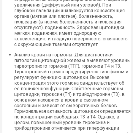
увеличения (диффузный или узловой). При
глубокой пальпации анализируется консистенция
органа (мягкая или плотная), болезненность,
пульсация (в норме болезненность и пульсация
отсутствуют), подвижность. Здоровая щитовидка
мягкая, подвижная, имеет однородную
консистенцию и гладкую поверхность, спаянность
с окружающими тканями отсутствует.
Анализ крови на гормоны. Для диагностики
патологий щитовидной железы выявляют уровень
тиреотропного гормона (ТТГ), гормонов Т4 и Т3.
Тиреотропный гормон продуцируется гипофизом и
регулирует функцию щитовидки. Высокая
концентрация этого гормона свидетельствует об
её пониженной функции. Собственные гормоны
щитовидки, тироксин (Т4) и трийодтиронин (Т3), в
основном находятся в крови в связанном
состоянии и зависят от сывороточных белков.
Гормональная активность щитовидки определяется
по концентрации свободных Т3 и Т4. Однако, в
целом, повышенный уровень тироксина и
трийодтиронина отмечается при гиперфункции