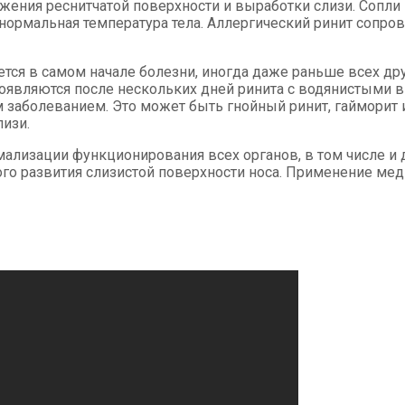
ажения реснитчатой поверхности и выработки слизи. Сопли
 нормальная температура тела. Аллергический ринит сопро
ется в самом начале болезни, иногда даже раньше всех др
появляются после нескольких дней ринита с водянистыми 
заболеванием. Это может быть гнойный ринит, гайморит и
лизи.
мализации функционирования всех органов, в том числе и
го развития слизистой поверхности носа. Применение мед