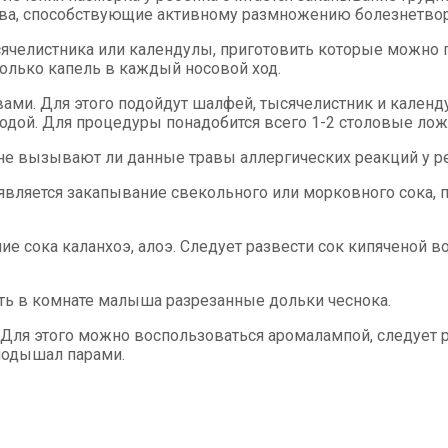
ства, способствующие активному размножению болезнетво
елистника или календулы, приготовить которые можно путе
олько капель в каждый носовой ход.
вами. Для этого подойдут шалфей, тысячелистник и календ
водой. Для процедуры понадобится всего 1-2 столовые лож
 не вызывают ли данные травы аллергических реакций у р
вляется закапывание свекольного или морковного сока, пр
сока каланхоэ, алоэ. Следует развести сок кипяченой вод
ь в комнате малыша разрезанные дольки чеснока.
Для этого можно воспользоваться аромалампой, следует р
 подышал парами.