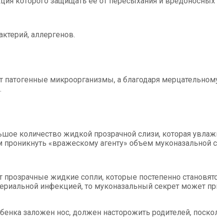
кция которого защищать ее от пересыхания и вредоносных
актерий, аллергенов.
ет патогенные микроорганизмы, а благодаря мерцательному
.
ьшое количество жидкой прозрачной слизи, которая увлаж
зм проникнуть «вражескому агенту» объем муконазальной с
прозрачные жидкие сопли, которые постепенно становятся
ериальной инфекцией, то муконазальный секрет может при
ебенка заложен нос, должен насторожить родителей, поско