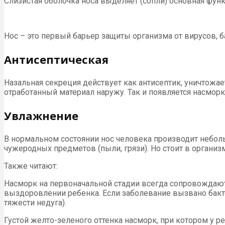
Слизистая оболочка носа выделяет (сопли) основная фун
Нос – это первый барьер защиты организма от вирусов, б
Антисептическая
Назальная секреция действует как антисептик, уничтожа
отработанный материал наружу. Так и появляется насморк
Увлажнение
В нормальном состоянии нос человека производит небол
чужеродных предметов (пыли, грязи). Но стоит в органи
Также читают:
Насморк на первоначальной стадии всегда сопровождают 
выздоровлении ребенка. Если заболевание вызвано бакт
тяжести недуга).
Густой желто-зеленого оттенка насморк, при котором у р