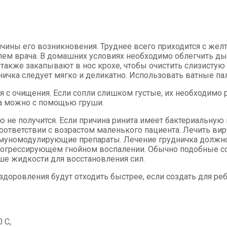
причины его возникновения. Труднее всего приходится с ж
лем врача. В домашних условиях необходимо облегчить ды
также закапывают в нос крохе, чтобы очистить слизистую
чка следует мягко и деликатно. Использовать ватные пал
ся с очищения. Если сопли слишком густые, их необходимо
ка можно с помощью груши.
ю не получится. Если причина ринита имеет бактериальну
ответствии с возрастом маленького пациента. Лечить вир
ммуномодулирующие препараты. Лечение грудничка должно
о прогрессирующем гнойном воспалении. Обычно подобные 
ше жидкости для восстановления сил.
здоровления будут отходить быстрее, если создать для р
 C,