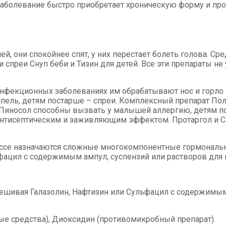
к заболевание быстро приобретает хроническую форму и пр
й, они спокойнее спят, у них перестает болеть голова. 
 спреи Снуп беби и Тизин для детей. Все эти препараты не
инфекционных заболеваниях им обрабатывают нос и горло 
апель, детям постарше – спреи. Комплексный препарат П
 и Пиносол способны вызвать у малышей аллергию, детям 
нтисептическим и заживляющим эффектом. Протаргол и Си
цессе назначаются сложные многокомпонентные гормональ
фацил с содержимым ампул, суспензий или растворов для 
ешивая Галазолин, Нафтизин или Сульфацил с содержимым 
ые средства), Диоксидин (противомикробный препарат).