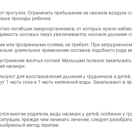
от прогулок. Ограничить пребывание на свежем воздухе сл
совые проходы ребенка.
во погибших микроорганизмов, от которых нужно избавля
димость носовых пазух увеличивается, носовое дыхание ст
и или прозрачными солями, не требует. При затрудненно
нельзя: длительное применение составов подобного рода м
устранения желтых соплей. Малышам полезно закапывать 
ий насморк.
льзуют для восстановления дыхания у грудничков и детей
ут 1 часть сока и 1 часть кипяченой воды. Закапывают в
ются многие родители, ведь насморк у детей, особенно у гр
итуации, прежде чем начинать лечение, следует разобрать
 выбранный метод терапии.