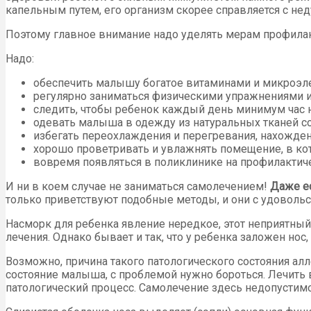
капельным путем, его организм скорее справляется с нед
Поэтому главное внимание надо уделять мерам профилак
Надо:
обеспечить малышу богатое витаминами и микроэле
регулярно заниматься физическими упражнениями и
следить, чтобы ребенок каждый день минимум час 
одевать малыша в одежду из натуральных тканей с
избегать переохлаждения и перегревания, нахожде
хорошо проветривать и увлажнять помещение, в кот
вовремя появляться в поликлинике на профилактич
И ни в коем случае не заниматься самолечением!
Даже ес
только приветствуют подобные методы, и они с удоволь
Насморк для ребенка явление нередкое, этот неприятный
лечения. Однако бывает и так, что у ребенка заложен но
Возможно, причина такого патологического состояния ал
состояние малыша, с проблемой нужно бороться. Лечить 
патологический процесс. Самолечение здесь недопустимо