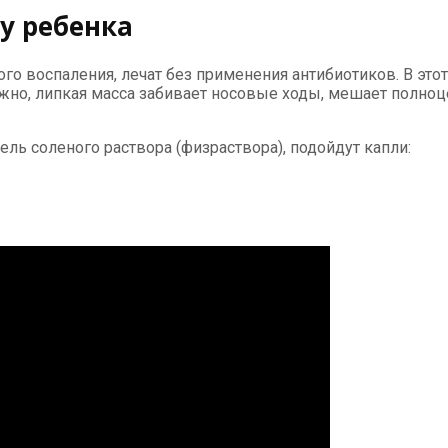
у ребенка
го воспаления, лечат без применения антибиотиков. В это
но, липкая масса забивает носовые ходы, мешает полноце
ль соленого раствора (физраствора), подойдут капли: