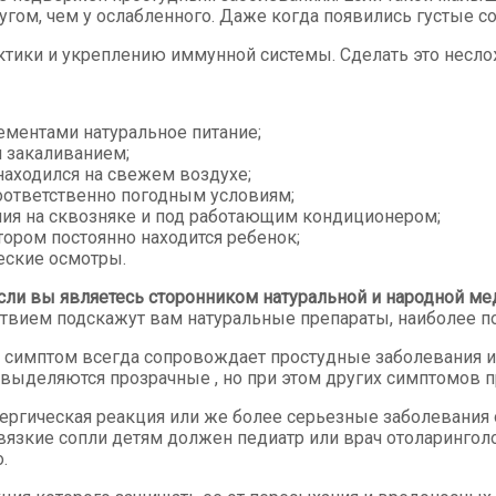
угом, чем у ослабленного. Даже когда появились густые с
тики и укреплению иммунной системы. Сделать это несло
ментами натуральное питание;
 закаливанием;
находился на свежем воздухе;
оответственно погодным условиям;
ния на сквозняке и под работающим кондиционером;
ором постоянно находится ребенок;
еские осмотры.
ли вы являетесь сторонником натуральной и народной ме
ствием подскажут вам натуральные препараты, наиболее п
 симптом всегда сопровождает простудные заболевания и 
с, выделяются прозрачные , но при этом других симптомов 
лергическая реакция или же более серьезные заболевания 
вязкие сопли детям должен педиатр или врач отоларингол
.