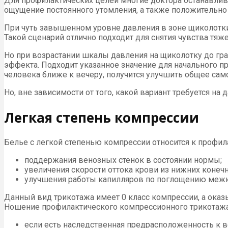
Для профилактических целей многие доктора останавливают
ощущение постоянного утомления, а также положительно 
При чуть завышенном уровне давления в зоне щиколотки, 
Такой сценарий отлично подходит для снятия чувства тяже
Но при возрастании шкалы давления на щиколотку до гран
эффекта. Подходит указанное значение для начального п
человека ближе к вечеру, получится улучшить общее сам
Но, вне зависимости от того, какой вариант требуется на
Легкая степень компрессии
Белье с легкой степенью компрессии относится к профила
поддержания венозных стенок в состоянии нормы;
увеличения скорости оттока крови из нижних конечн
улучшения работы капилляров по поглощению межк
Данный вид трикотажа имеет 0 класс компрессии, а оказ
Ношение профилактического компрессионного трикотажа
если есть наследственная предрасположенность к в