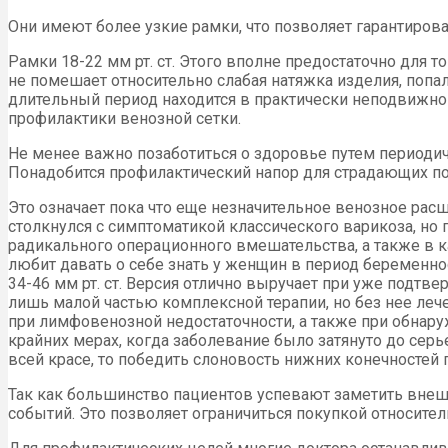
Они имеют более узкие рамки, что позволяет гарантиров
Рамки 18-22 мм рт. ст. Этого вполне предостаточно для 
не помешает относительно слабая натяжка изделия, попа
длительный период находится в практически неподвижно
профилактики венозной сетки.
Не менее важно позаботиться о здоровье путем периодиче
Понадобится профилактический напор для страдающих по
Это означает пока что еще незначительное венозное расш
столкнулся с симптоматикой классического варикоза, но
радикального операционного вмешательства, а также в к
любит давать о себе знать у женщин в период беременно
34-46 мм рт. ст. Версия отлично выручает при уже подт
лишь малой частью комплексной терапии, но без нее ле
при лимфовенозной недостаточности, а также при обнару
крайних мерах, когда заболевание было затянуто до сер
всей красе, то победить слоновость нижних конечностей
Так как большинство пациентов успевают заметить внешн
событий. Это позволяет ограничиться покупкой относит