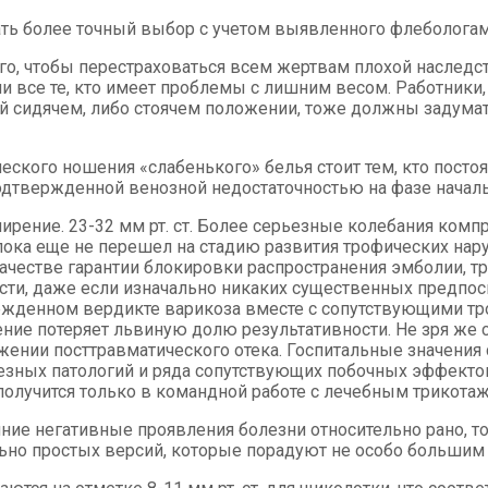
ать более точный выбор с учетом выявленного флебологам
того, чтобы перестраховаться всем жертвам плохой наследс
ли все те, кто имеет проблемы с лишним весом. Работники
й сидячем, либо стоячем положении, тоже должны задумат
ского ношения «слабенького» белья стоит тем, кто постоя
дтвержденной венозной недостаточностью на фазе началь
ирение. 23-32 мм рт. ст. Более серьезные колебания компр
 пока еще не перешел на стадию развития трофических нар
ачестве гарантии блокировки распространения эмболии, т
сти, даже если изначально никаких существенных предпос
вержденном вердикте варикоза вместе с сопутствующими т
чение потеряет львиную долю результативности. Не зря ж
жении посттравматического отека. Госпитальные значения
ьезных патологий и ряда сопутствующих побочных эффектов
 получится только в командной работе с лечебным трикота
ие негативные проявления болезни относительно рано, то 
ельно простых версий, которые порадуют не особо больши