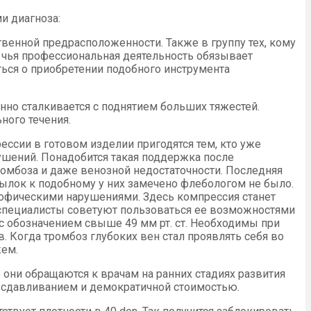
и диагноза:
твенной предрасположенности. Также в группу тех, кому
, чья профессиональная деятельность обязывает
ься о приобретении подобного инструмента
нно сталкивается с поднятием больших тяжестей.
ного течения.
ессии в готовом изделии пригодятся тем, кто уже
ушений. Понадобится такая поддержка после
ромбоза и даже венозной недостаточности. Последняя
ылок к подобному у них замечено флебологом не было.
рофическими нарушениями. Здесь компрессия станет
е специалисты советуют пользоваться ее возможностями
 с обозначением свыше 49 мм рт. ст. Необходимы при
. Когда тромбоз глубоких вен стал проявлять себя во
жем.
они обращаются к врачам на ранних стадиях развития
м сдавливанием и демократичной стоимостью.