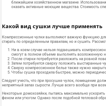
ближайшем хозяйственном магазине. Использование
оказать активные моющие вещества. Стоимость спец
Какой вид сушки лучше применять
Компрессионные чулки выполняют важную функцию для п
стирать по определенным правилам, но и сушить. Рассмо
Ни в коем случае нельзя подвешивать компрессионн
смогут в полном объеме выполнять возложенную н
После стирки потребуется разложить на ровной пов
Затем потребуется сверху положить выстиранные чу
Сверху компрессионное белье также нужно накрыть
Чтобы сушка проходила быстрее, можно периодическ
Следует учесть, что при просушке чулок, помещение долж
неприятный запах сырости. Лучше всего вообще при возм
Некоторые домохозяйки, пытаясь максимально ускорить п
феном или утюгом. Однако после подобной тепловой обр