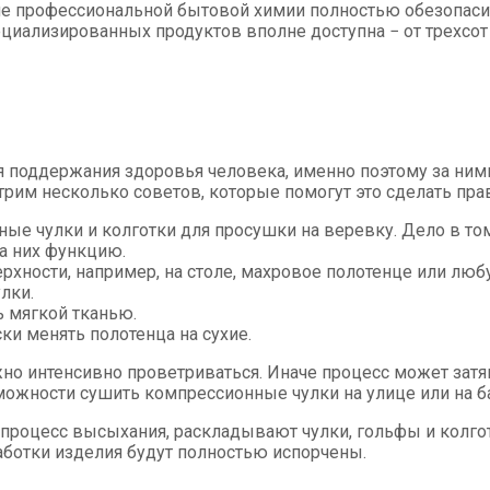
 профессиональной бытовой химии полностью обезопасит 
иализированных продуктов вполне доступна − от трехсот 
оддержания здоровья человека, именно поэтому за ними 
трим несколько советов, которые помогут это сделать пра
ые чулки и колготки для просушки на веревку. Дело в том
а них функцию.
ерхности, например, на столе, махровое полотенце или л
лки.
 мягкой тканью.
и менять полотенца на сухие.
но интенсивно проветриваться. Иначе процесс может затян
ожности сушить компрессионные чулки на улице или на ба
роцесс высыхания, раскладывают чулки, гольфы и колготки
аботки изделия будут полностью испорчены.