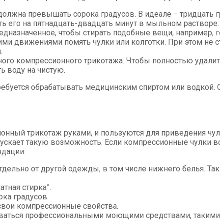
олжна превышать сорока градусов. В идеале − тридцать г
ть его на пятнадцать-двадцать минут в мыльном растворе
едназначенное, чтобы стирать подобные вещи, например, 
ми движениями помять чулки или колготки. При этом не ст
.
ного компрессионного трикотажа. Чтобы полностью удалит
ь воду на чистую.
ребуется обрабатывать медицинским спиртом или водкой. С
нный трикотаж руками, и пользуются для приведения чуло
опускает такую возможность. Если компрессионные чулки в
ндации:
дельно от другой одежды, в том числе нижнего белья. Та
тная стирка”.
ка градусов.
 свои компрессионные свойства.
аться профессиональными моющими средствами, такими, как