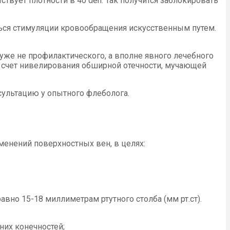
ствует плотности в 40 den. Так получится заблокировать
иться стимуляции кровообращения искусственным путем.
 уже не профилактического, а вполне явного лечебного
а счет нивелирования обширной отечности, мучающей
нсультацию у опытного флеболога.
менений поверхностных вен, в целях:
вно 15-18 миллиметрам ртутного столба (мм рт.ст).
них конечностей;