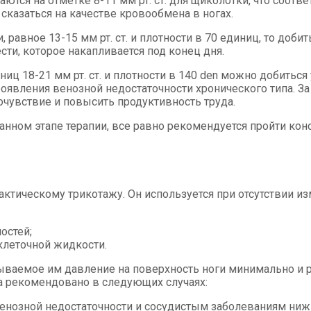
ся на отметке 8-11 мм рт. ст. для щиколотки, что соответ
сказаться на качестве кровообмена в ногах.
равное 13-15 мм рт. ст. и плотности в 70 единиц, то доб
сти, которое накапливается под конец дня.
иц 18-21 мм рт. ст. и плотности в 140 den можно добиться
роявления венозной недостаточности хронического типа. З
очувствие и повысить продуктивность труда.
 данном этапе терапии, все равно рекомендуется пройти ко
ктическому трикотажу. Он используется при отсутствии из
остей;
леточной жидкости.
ываемое им давление на поверхность ноги минимально и ра
 рекомендовано в следующих случаях:
енозной недостаточности и сосудистым заболеваниям ниж