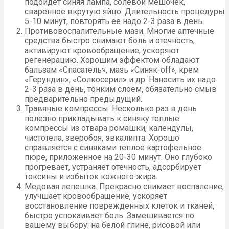
подойдет синяя лампа, солевой мешочек,
сваренное вкрутую яйцо. Длительность процедуры
5-10 минут, повторять ее надо 2-3 раза в день.
Противовоспалительные мази. Многие аптечные
средства быстро снимают боль и отечность,
активируют кровообращение, ускоряют
регенерацию. Хорошим эффектом обладают
бальзам «Спасатель», мазь «Синяк-off», крем
«Герундин», «Солкосерил» и др. Наносить их надо
2-3 раза в день, тонким слоем, обязательно смыв
предварительно предыдущий.
Травяные компрессы. Несколько раз в день
полезно прикладывать к синяку теплые
компрессы из отвара ромашки, календулы,
чистотела, зверобоя, эвкалипта. Хорошо
справляется с синяками теплое картофельное
пюре, приложенное на 20-30 минут. Оно глубоко
прогревает, устраняет отечность, адсорбирует
токсины и избыток кожного жира.
Медовая лепешка. Прекрасно снимает воспаление,
улучшает кровообращение, ускоряет
восстановление поврежденных клеток и тканей,
быстро успокаивает боль. Замешивается по
вашему выбору: на белой глине, рисовой или