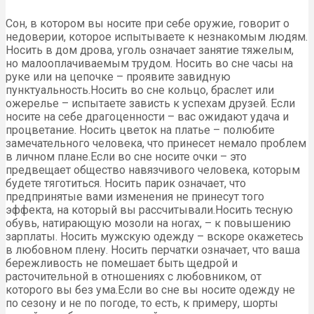
Сон, в котором вы носите при себе оружие, говорит о
недоверии, которое испытываете к незнакомым людям.
Носить в дом дрова, уголь означает занятие тяжелым,
но малооплачиваемым трудом. Носить во сне часы на
руке или на цепочке – проявите завидную
пунктуальность.Носить во сне кольцо, браслет или
ожерелье – испытаете зависть к успехам друзей. Если
носите на себе драгоценности – вас ожидают удача и
процветание. Носить цветок на платье – полюбите
замечательного человека, что принесет немало проблем
в личном плане.Если во сне носите очки – это
предвещает общество навязчивого человека, которым
будете тяготиться. Носить парик означает, что
предпринятые вами изменения не принесут того
эффекта, на который вы рассчитывали.Носить тесную
обувь, натирающую мозоли на ногах, – к повышению
зарплаты. Носить мужскую одежду – вскоре окажетесь
в любовном плену. Носить перчатки означает, что ваша
бережливость не помешает быть щедрой и
расточительной в отношениях с любовником, от
которого вы без ума.Если во сне вы носите одежду не
по сезону и не по погоде, то есть, к примеру, шорты