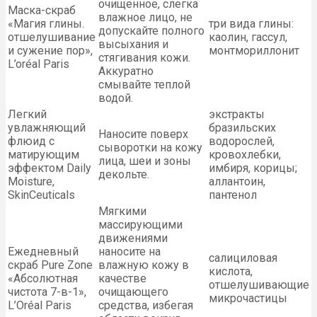
очищенное, слегка
Маска-скраб
влажное лицо, не
«Магия глины.
три вида глины:
допускайте полного
отшелушивание
каолин, гассул,
высыхания и
и сужение пор»,
монтмориллонит
стягивания кожи.
L’oréal Paris
Аккуратно
смывайте теплой
водой.
Легкий
экстракты
увлажняющий
бразильских
Наносите поверх
флюид с
водорослей,
сыворотки на кожу
матирующим
кровохлебки,
лица, шеи и зоны
эффектом Daily
имбиря, корицы;
декольте.
Moisture,
аллантоин,
SkinCeuticals
пантенол
Мягкими
массирующими
движениями
Ежедневный
наносите на
салициловая
скраб Pure Zone
влажную кожу в
кислота,
«Абсолютная
качестве
отшелушивающие
чистота 7-в-1»,
очищающего
микрочастицы
L’Oréal Paris
средства, избегая