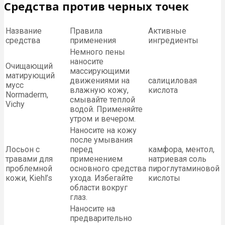
Средства против черных точек
Название
Правила
Активные
средства
применения
ингредиенты
Немного пены
наносите
Очищающий
массирующими
матирующий
движениями на
салициловая
мусс
влажную кожу,
кислота
Normaderm,
смывайте теплой
Vichy
водой. Применяйте
утром и вечером.
Наносите на кожу
после умывания
Лосьон с
перед
камфора, ментол,
травами для
применением
натриевая соль
проблемной
основного средства
пироглутаминовой
кожи, Kiehl’s
ухода. Избегайте
кислоты
области вокруг
глаз.
Наносите на
предварительно