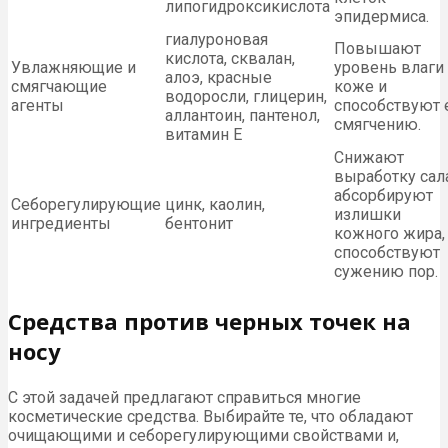
липогидроксикислота
эпидермиса.
гиалуроновая
Повышают
кислота, сквалан,
Увлажняющие и
уровень влаги
алоэ, красные
смягчающие
коже и
водоросли, глицерин,
агенты
способствуют 
аллантоин, пантенол,
смягчению.
витамин Е
Снижают
выработку сала
абсорбируют
Себорегулирующие
цинк, каолин,
излишки
ингредиенты
бентонит
кожного жира,
способствуют
сужению пор.
Средства против черных точек на
носу
С этой задачей предлагают справиться многие
косметические средства. Выбирайте те, что обладают
очищающими и себорегулирующими свойствами и,