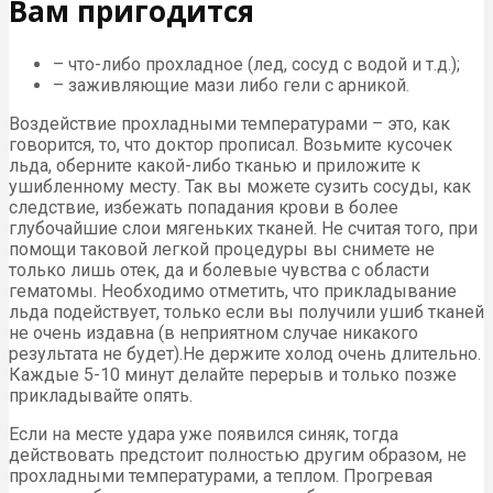
Вам пригодится
– что-либо прохладное (лед, сосуд с водой и т.д.);
– заживляющие мази либо гели с арникой.
Воздействие прохладными температурами – это, как
говорится, то, что доктор прописал. Возьмите кусочек
льда, оберните какой-либо тканью и приложите к
ушибленному месту. Так вы можете сузить сосуды, как
следствие, избежать попадания крови в более
глубочайшие слои мягеньких тканей. Не считая того, при
помощи таковой легкой процедуры вы снимете не
только лишь отек, да и болевые чувства с области
гематомы. Необходимо отметить, что прикладывание
льда подействует, только если вы получили ушиб тканей
не очень издавна (в неприятном случае никакого
результата не будет).Не держите холод очень длительно.
Каждые 5-10 минут делайте перерыв и только позже
прикладывайте опять.
Если на месте удара уже появился синяк, тогда
действовать предстоит полностью другим образом, не
прохладными температурами, а теплом. Прогревая