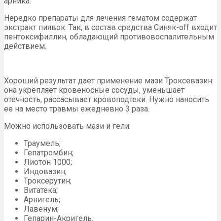
арника.
Нередко препараты для лечения гематом содержат
экстракт пиявок. Так, в состав средства Синяк-off входит
пентоксифиллин, обладающий противовоспалительным
действием.
Хороший результат дает применение мази Троксевазин:
она укрепляет кровеносные сосуды, уменьшает
отечность, рассасывает кровоподтеки. Нужно наносить
ее на место травмы ежедневно 3 раза.
Можно использовать мази и гели:
Траумель;
Гепатромбин;
Лиотон 1000;
Индовазин;
Троксерутин;
Витатека;
Арнигель;
Лавенум;
Гепарин-Акригель.