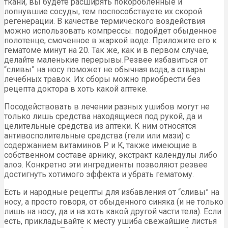
ткани, вы будете расширять покоробленные и
лопнувшие сосуды, тем поспособствуете их скорой
регенерации. В качестве термического воздействия
можно использовать компрессы: подойдет обыденное
полотенце, смоченное в жаркой воде. Приложите его к
гематоме минут на 20. Так же, как и в первом случае,
делайте маленькие перерывы.Резвее избавиться от
“сливы” на носу поможет не обычная вода, а отвары
лечебных травок. Их сборы можно приобрести без
рецепта доктора в хоть какой аптеке.
Посодействовать в лечении разных ушибов могут не
только лишь средства находящиеся под рукой, да и
целительные средства из аптеки. К ним относятся
антивосполительные средства (гели или мази) с
содержанием витаминов P и K, также имеющие в
собственном составе арнику, экстракт календулы либо
алоэ. Конкретно эти ингредиенты позволяют резвее
достигнуть хотимого эффекта и убрать гематому.
Есть и народные рецепты для избавления от “сливы” на
носу, а просто говоря, от обыденного синяка (и не только
лишь на носу, да и на хоть какой другой части тела). Если
есть, прикладывайте к месту ушиба свежайшие листья