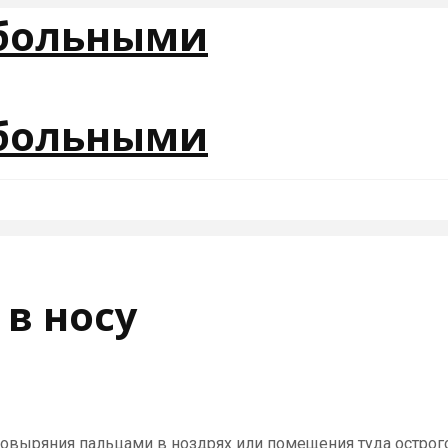
в носу
овыряния пальцами в ноздрях или помещения туда острого 