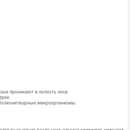
рые проникают в полость носа.
трее.
, болезнетворные микроорганизмы.
тся высыпания возле носа, отекает слизистая, краснеет