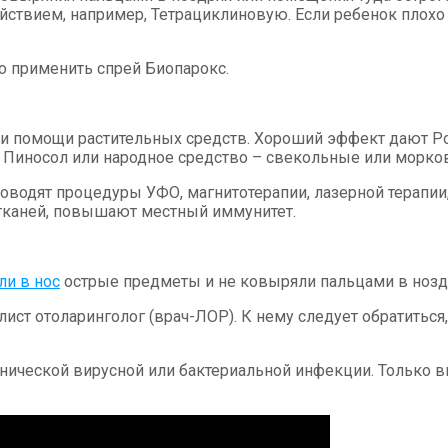
йствием, например, Тетрациклиновую. Если ребенок плохо
о применить спрей Биопарокс.
и помощи растительных средств. Хороший эффект дают Рот
Пиносол или народное средство – свекольные или морковн
водят процедуры УФО, магнитотерапии, лазерной терапии
тканей, повышают местный иммунитет.
ли в нос
острые предметы и не ковыряли пальцами в ноздря
ист отоларинголог (врач-ЛОР). К нему следует обратиться
ронической вирусной или бактериальной инфекции. Только