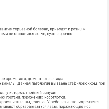
азвитие серьезной болезни, приводят к разным
ми не становится легче, нужно срочно
ков хромового, цементного завода.
е каналы. Данная патология вызвана стафилококком, при
ов, у которых гнойный синусит.
нию гортани, поражению носоглотки.
-кровянистые выделения. У ребенка часто встречается
начинают образовываться язвы, поражающие нос.