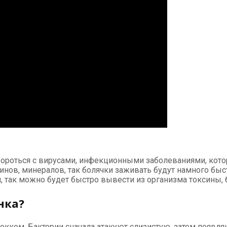
бороться с вирусами, инфекционными заболеваниями, кото
нов, минералов, так болячки заживать будут намного быс
и, так можно будет быстро вывести из организма токсины
нка?
кком. Бактерии сначала атакуют слизистую, затем появляю