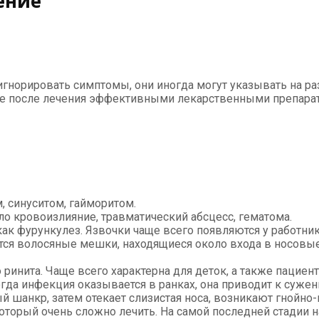
ение
 игнорировать симптомы, они иногда могут указывать на р
же после лечения эффективными лекарственными препарата
 синуситом, гайморитом.
о кровоизлияние, травматический абсцесс, гематома.
как фурункулез. Язвочки чаще всего появляются у работни
яются волосяные мешки, находящиеся около входа в носовы
 ринита. Чаще всего характерна для деток, а также пациент
гда инфекция оказывается в ранках, она приводит к суже
 шанкр, затем отекает слизистая носа, возникают гнойно
оторый очень сложно лечить. На самой последней стадии 