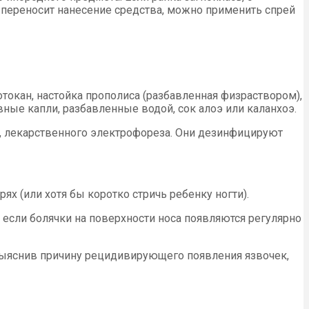
 переносит нанесение средства, можно применить спрей
окан, настойка прополиса (разбавленная физраствором),
ые капли, разбавленные водой, сок алоэ или каланхоэ.
, лекарственного электрофореза. Они дезинфицируют
х (или хотя бы коротко стричь ребенку ногти).
, если болячки на поверхности носа появляются регулярно
 выяснив причину рецидивирующего появления язвочек,