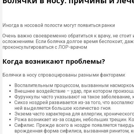
Болячки в носу: причины и леч
Иногда в носовой полости могут появиться ранки
Очень важно своевременно обратиться к врачу, не стоит
осложнениям. Если болячка долгое время беспокоит, да
проконсультироваться с ЛОР-врачом
Когда возникают проблемы?
Болячки в носу спровоцированы разными факторами:
Воспалительным процессом, вызванным насморком,
Внешнее воздействие – удар, при котором произошл
Фурункулы часто указывают на такое заболевание, 
Сикоз ноздрей развивается из-за того, что воспал
ней выделяется большое количество гноя.
Экзема часто характерна для аллергии, хронического
Рожа возникает из-за ссадин, небольших трещин. Ко
Сифилис. Прежде всего в ноздре появляется твердый
врожденная форма сифилиса, вызванная ринитом, к