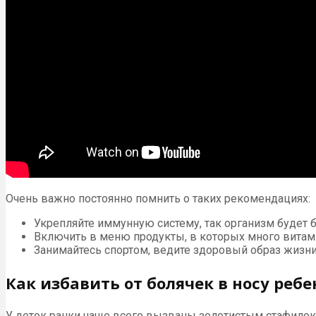
Очень важно постоянно помнить о таких рекомендациях:
Укрепляйте иммунную систему, так организм будет 
Включить в меню продукты, в которых много витами
Занимайтесь спортом, ведите здоровый образ жизн
Как избавить от болячек в носу ребе
У деток ранки чаще всего вызваны золотистым стафилоко