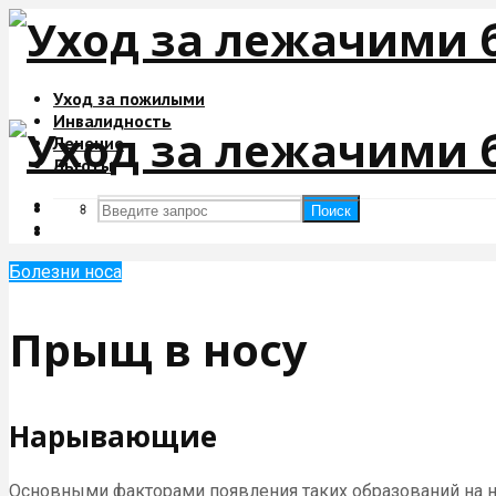
Уход за пожилыми
Инвалидность
Лечение
Льготы
Поиск
Поиск
Болезни носа
Прыщ в носу
Нарывающие
Основными факторами появления таких образований на но