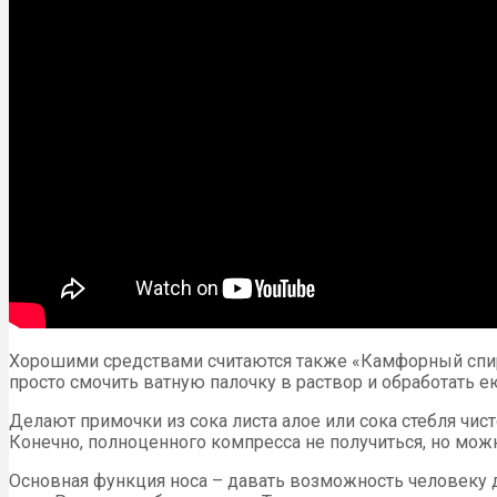
Хорошими средствами считаются также «Камфорный спирт»
просто смочить ватную палочку в раствор и обработать е
Делают примочки из сока листа алое или сока стебля чи
Конечно, полноценного компресса не получиться, но мож
Основная функция носа – давать возможность человеку д