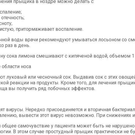
ечения прыщика в ноздре можно делать с:
спаление;
отечность;
сноту;
истую, притормаживает воспаление.
ной воды врачи рекомендуют умываться лосьоном со смеси
о раз в день.
ну сока лимона смешивают с кипяченой водой, объемом 1
 области носа
т луковый или чесночный сок. Выдавив сок с этих овощей
ской реакции на продукты. Кроме того, для лечения прыщик
ыща вы получить ряд побочных эффектов.
т вирусы. Нередко присоединяется и вторичная бактериа
алению, вывести этот вирус невозможно. При снижениях им
 общее самочувствие у пациента может быть не нарушено. 
логии. В этом случае простудный прыщик практически не б