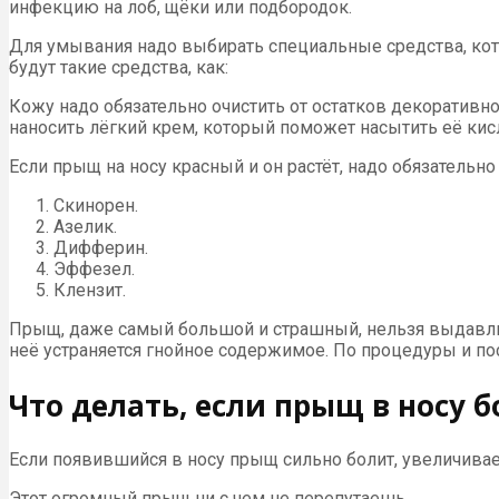
инфекцию на лоб, щёки или подбородок.
Для умывания надо выбирать специальные средства, кото
будут такие средства, как:
Кожу надо обязательно очистить от остатков декоративно
наносить лёгкий крем, который поможет насытить её ки
Если прыщ на носу красный и он растёт, надо обязатель
Скинорен.
Азелик.
Дифферин.
Эффезел.
Клензит.
Прыщ, даже самый большой и страшный, нельзя выдавлив
неё устраняется гнойное содержимое. По процедуры и по
Что делать, если прыщ в носу б
Если появившийся в носу прыщ сильно болит, увеличивае
Этот огромный прыщ ни с чем не перепутаешь.