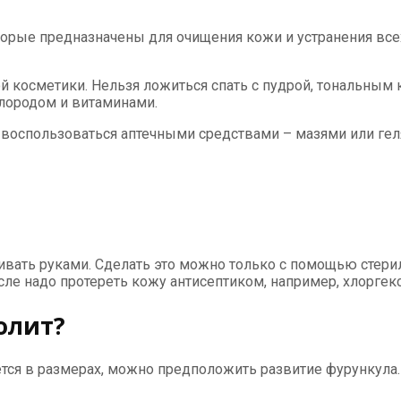
рые предназначены для очищения кожи и устранения всех
й косметики. Нельзя ложиться спать с пудрой, тональным 
слородом и витаминами.
но воспользоваться аптечными средствами – мазями или г
ать руками. Сделать это можно только с помощью стериль
сле надо протереть кожу антисептиком, например, хлоргек
олит?
тся в размерах, можно предположить развитие фурункула.