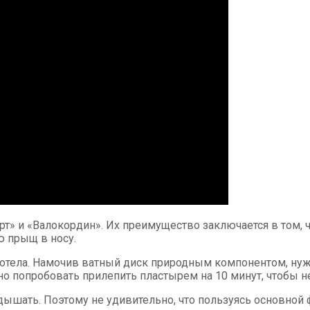
 и «Валокордин». Их преимущество заключается в том, чт
ю прыщ в носу.
стотела. Намочив ватный диск природным компонентом, ну
но попробовать прилепить пластырем на 10 минут, чтобы н
ышать. Поэтому не удивительно, что пользуясь основной 