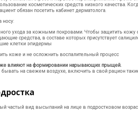
ользование косметических средств низкого качества. Когд
циент обязан посетить кабинет дерматолога.
 носу:
ного ухода за кожными покровами. Чтобы защитить кожу о
ающие средства, в составе которых присутствует салицил
вшие клетки эпидермы
дить коже и не осложнить воспалительный процесс
акже влияют на формировании нарывающих прыщей.
 бывать на свежем воздухе, включить в свой рацион таки
одростка
амый частый вид высыпаний на лице в подростковом возра