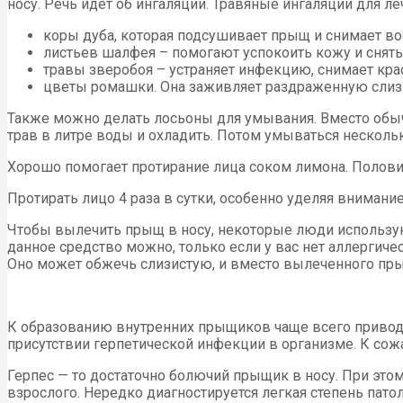
носу. Речь идет об ингаляции. Травяные ингаляции для л
коры дуба, которая подсушивает прыщ и снимает во
листьев шалфея – помогают успокоить кожу и снять 
травы зверобоя – устраняет инфекцию, снимает кра
цветы ромашки. Она заживляет раздраженную слиз
Также можно делать лосьоны для умывания. Вместо обыч
трав в литре воды и охладить. Потом умываться нескольк
Хорошо помогает протирание лица соком лимона. Полови
Протирать лицо 4 раза в сутки, особенно уделяя внимание
Чтобы вылечить прыщ в носу, некоторые люди использую
данное средство можно, только если у вас нет аллергиче
Оно может обжечь слизистую, и вместо вылеченного пр
К образованию внутренних прыщиков чаще всего приводя
присутствии герпетической инфекции в организме. К сож
Герпес — то достаточно болючий прыщик в носу. При этом
взрослого. Нередко диагностируется легкая степень пато