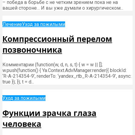
– победа в борьбе с не четким зрением пока не на
вашей стороне… И вы уже думали о хирургическом...
Лечение
Уход за пожилыми
Компрессионный перелом
позвоночника
Комментарии (function(w, d, n, s, t) { w = w || [];
w.push(function() { Ya.Context.AdvManager.render({ blockId:
‘R-A-214354-9’, renderTo: ‘yandex_rtb_R-A-214354-9’, async:
true }); }); t = d...
Уход за пожилыми
Функции зрачка глаза
человека