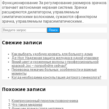
Функционирование За регулирование размеров зрачков
отвечает автономная нервная система. Зрачки
расширяются дилататором, управляемым
симпатическими волокнами, сужаются сфинктером
зрачка, управляемым парасимпатическими...
Поиск
Свежие записи
Как выбрать удобную кровать для больного дома
Де-Нол: Надежная защита желудка в одной упаковке
Яркий цвет и ухоженные волосы с профессиональной
краской Joc – попробуйте сейчас!”
Перевозка лежачих больных: особенности и важные
моменты
Когда необходима консультация детского гинеколога?
Похожие записи
Компрессионный перелом позвоночника
Что такое мидриаз
Функции зрачка глаза человека