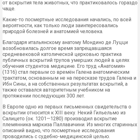
от вскрытия тела животных, что практиковалось гораздо
чаще.
Какие-то посмертные исследования начались, по всей
вероятности, как только люди заинтересовались
природой болезней и анатомией человека.
Благодаря итальянскому анатому Мондино де Луцци
возобновилась долгое время запрещавшаяся
средневековой католической церковью практика
публичных вскрытий трупов умерших людей в целях
обучения студентов медицине. Его труд «Анатомия»
(1316) стал первым со времён Галена анатомическим
трактатом, основанным не на пересказе трудов Галена и
Ибн Сины, а на собственных результатах вскрытий, а
также оставался авторитетным учебником на
протяжении последующих 300 лет.
В Европе одно из первых письменных свидетельств о
вскрытии относится к XIII веку. Некий Гильельмо из
Салицето (ок. 1201—1280) производил вскрытие
племянника маркиза Паллавичини. Из многих старинных
описаний видно, что посмертные исследования
проводились с судебно-медицинской целью.