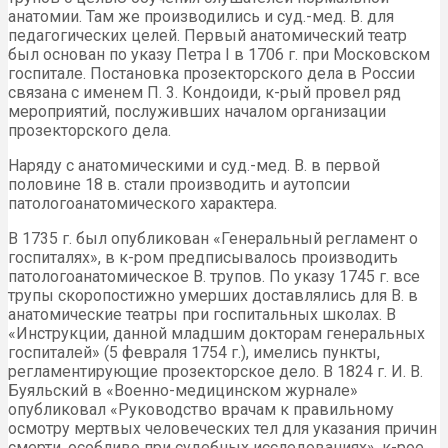
анатомии. Там же производились и суд.-мед. В. для
педагогических целей. Первый анатомический театр
был основан по указу Петра I в 1706 г. при Московском
госпитале. Постановка прозекторского дела в России
связана с именем П. 3. Кондоиди, к-рый провел ряд
мероприятий, послуживших началом организации
прозекторского дела.
Наряду с анатомическими и суд.-мед. В. в первой
половине 18 в. стали производить и аутопсии
патологоанатомического характера.
В 1735 г. был опубликован «Генеральный регламент о
госпиталях», в к-ром предписывалось производить
патологоанатомическое В. трупов. По указу 1745 г. все
трупы скоропостижно умерших доставлялись для В. в
анатомические театры при госпитальных школах. В
«Инструкции, данной младшим докторам генеральных
госпиталей» (5 февраля 1754 г.), имелись пункты,
регламентирующие прозекторское дело. В 1824 г. И. В.
Буяльский в «Военно-медицинском журнале»
опубликовал «Руководство врачам к правильному
осмотру мертвых человеческих тел для указания причин
смерти, особливо при судебных исследованиях», к-рое