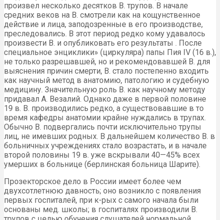
произвел несколько десятков В. трупов. В начале
средних веков на В. смотрели как на кощунственное
действие и лица, заподозренные в его производстве,
преследовались. В этот период редко кому удавалось
произвести В. и опубликовать его результаты . После
специальное энциклики» (циркуляра) папы Пия IV (16 в.),
не только разрешавшей, но и рекомендовавшей В. для
выяснения причин смерти, В. стало постепенно входить
как научный метод в анатомию, патологию и судебную
медицину. Значительную роль В. как научному методу
придавал А. Везалий. Однако даже в первой половине
19 в. В. производились редко, а существовавшие в то
время кафедры анатомии крайне нуждались в трупах.
Обычно В. подвергались почти исключительно трупы
лиц, не имевших родных. В дальнейшем количество В. в
больничных учреждениях стало возрастать, и в начале
второй половины 19 в. уже вскрывали 40—45% всех
умерших в больнице (берлинская больница Шарите).
Прозекторское дело в России имеет более чем
двухсотлетнюю давность; оно возникло с появления
первых госпиталей, при к-рых с самого начала были
основаны мед. школы; в госпиталях производили В.
трупов с целью обучения слушателей нормальной