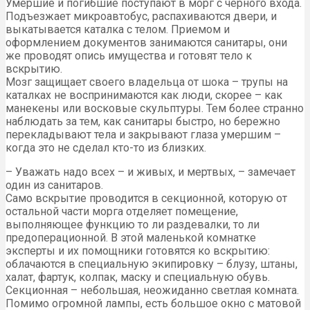
Умершие и погибшие поступают в морг с черного входа.
Подъезжает микроавтобус, распахиваются двери, и
выкатывается каталка с телом. Приемом и
оформлением документов занимаются санитары, они
же проводят опись имущества и готовят тело к
вскрытию.
Мозг защищает своего владельца от шока – трупы на
каталках не воспринимаются как люди, скорее – как
манекены или восковые скульптуры. Тем более странно
наблюдать за тем, как санитары быстро, но бережно
перекладывают тела и закрывают глаза умершим –
когда это не сделал кто-то из близких.
– Уважать надо всех – и живых, и мертвых, – замечает
один из санитаров.
Само вскрытие проводится в секционной, которую от
остальной части морга отделяет помещение,
выполняющее функцию то ли раздевалки, то ли
предоперационной. В этой маленькой комнатке
эксперты и их помощники готовятся ко вскрытию:
облачаются в специальную экипировку – блузу, штаны,
халат, фартук, колпак, маску и специальную обувь.
Секционная – небольшая, неожиданно светлая комната.
Помимо огромной лампы, есть большое окно с матовой