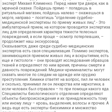
эксперт Михаил Клименко. Перед нами три двери, как в
мрачной сказке. Пойдешь прямо – попадешь в
ритуальный магазин, пойдешь налево – окажешься в
морге, направо – посетишь “отделение судебно-
медицинской экспертизы по приему живых лиц”.- Это
амбулаторный прием, на котором проводится экспертиза
лиц для определения характера тяжести телесных
повреждений, а если проще – осмотр потерпевших, –
продолжает наш экскурсовод.
Оказывается, даже среди судебно-медицинских
экспертов есть своя специализация. Помимо экспертов,
занимающихся приемом живых лиц и вскрытиями, есть
еще и гистологи – они проводят исследования образцов
тканей и определяют по ним время, причины смерти и
давность повреждений. Медики-криминалисты могут
сказать многое по следам на одежде или орудию
преступления. Химики ответят на вопрос, пил ли человек
и сколько, принимал ли он лекарства или наркотики, а
если человек был отравлен – то при помощи какого яда.
Специалисты биологического отделения определяют
объекты биопроисхождения и их принадлежность тому
или иному лицу – кровь, выделения, волосы и прочее. А
ведь еще есть эксперты-биохимики и множество