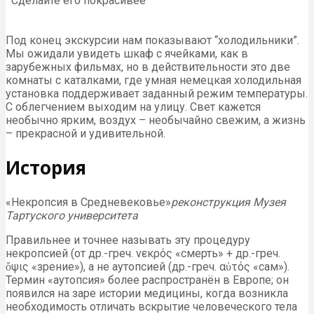
“Сделайте его покрасивее”
Под конец экскурсии нам показывают “холодильники”.
Мы ожидали увидеть шкаф с ячейками, как в
зарубежных фильмах, но в действительности это две
комнаты с каталками, где умная немецкая холодильная
установка поддерживает заданный режим температуры.
С облегчением выходим на улицу. Свет кажется
необычно ярким, воздух – необычайно свежим, а жизнь
– прекрасной и удивительной.
История
«Некропсия в Средневековье»
реконструкция Музея
Тартуского университета
Правильнее и точнее называть эту процедуру
некропсией (от др.-греч. νεκρός «смерть» + др.-греч.
ὄψις «зрение»), а не аутопсией (др.-греч. αὐτός «сам»).
Термин «аутопсия» более распространён в Европе; он
появился на заре истории медицины, когда возникла
необходимость отличать вскрытие человеческого тела