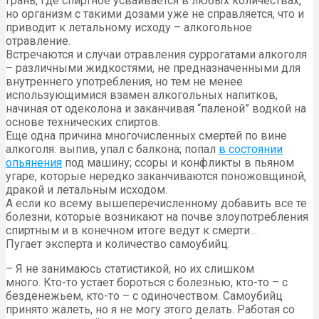
грань, где спиртное усваивается в любых количествах,
но организм с такими дозами уже не справляется, что и
приводит к летальному исходу – алкогольное
отравление.
Встречаются и случаи отравления суррогатами алкоголя
– различными жидкостями, не предназначенными для
внутреннего употребления, но тем не менее
использующимися взамен алкогольных напитков,
начиная от одеколона и заканчивая “паленой” водкой на
основе технических спиртов.
Еще одна причина многочисленных смертей по вине
алкоголя: выпив, упал с балкона; попал
в состоянии
опьянения
под машину; ссоры и конфликты в пьяном
угаре, которые нередко заканчиваются поножовщиной,
дракой и летальным исходом.
А если ко всему вышеперечисленному добавить все те
болезни, которые возникают на почве злоупотребления
спиртным и в конечном итоге ведут к смерти…
Пугает эксперта и количество самоубийц.
– Я не занимаюсь статистикой, но их слишком
много. Кто-то устает бороться с болезнью, кто-то – с
безденежьем, кто-то – с одиночеством. Самоубийц
принято жалеть, но я не могу этого делать. Работая со