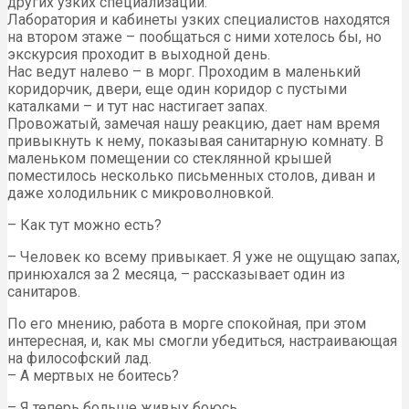
других узких специализаций.
Лаборатория и кабинеты узких специалистов находятся
на втором этаже – пообщаться с ними хотелось бы, но
экскурсия проходит в выходной день.
Нас ведут налево – в морг. Проходим в маленький
коридорчик, двери, еще один коридор с пустыми
каталками – и тут нас настигает запах.
Провожатый, замечая нашу реакцию, дает нам время
привыкнуть к нему, показывая санитарную комнату. В
маленьком помещении со стеклянной крышей
поместилось несколько письменных столов, диван и
даже холодильник с микроволновкой.
– Как тут можно есть?
– Человек ко всему привыкает. Я уже не ощущаю запах,
принюхался за 2 месяца, – рассказывает один из
санитаров.
По его мнению, работа в морге спокойная, при этом
интересная, и, как мы смогли убедиться, настраивающая
на философский лад.
– А мертвых не боитесь?
– Я теперь больше живых боюсь.