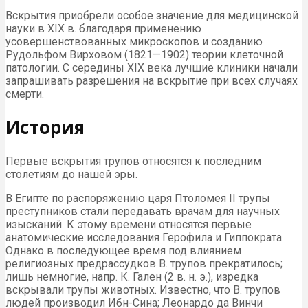
Вскрытия приобрели особое значение для медицинской
науки в XIX в. благодаря применению
усовершенствованных микроскопов и созданию
Рудольфом Вирховом (1821—1902) теории клеточной
патологии. С середины XIX века лучшие клиники начали
запрашивать разрешения на вскрытие при всех случаях
смерти.
История
Первые вскрытия трупов относятся к последним
столетиям до нашей эры.
В Египте по распоряжению царя Птоломея II трупы
преступников стали передавать врачам для научных
изысканий. К этому времени относятся первые
анатомические исследования Герофила и Гиппократа.
Однако в последующее время под влиянием
религиозных предрассудков В. трупов прекратилось;
лишь немногие, напр. К. Гален (2 в. н. э.), изредка
вскрывали трупы животных. Известно, что В. трупов
людей производил Ибн-Сина; Леонардо да Винчи