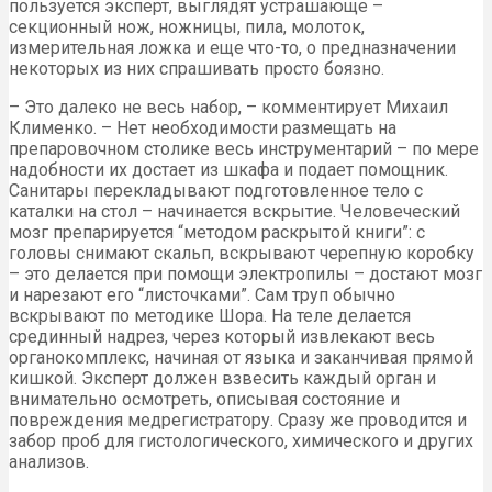
пользуется эксперт, выглядят устрашающе –
секционный нож, ножницы, пила, молоток,
измерительная ложка и еще что-то, о предназначении
некоторых из них спрашивать просто боязно.
– Это далеко не весь набор, – комментирует Михаил
Клименко. – Нет необходимости размещать на
препаровочном столике весь инструментарий – по мере
надобности их достает из шкафа и подает помощник.
Санитары перекладывают подготовленное тело с
каталки на стол – начинается вскрытие. Человеческий
мозг препарируется “методом раскрытой книги”: с
головы снимают скальп, вскрывают черепную коробку
– это делается при помощи электропилы – достают мозг
и нарезают его “листочками”. Сам труп обычно
вскрывают по методике Шора. На теле делается
срединный надрез, через который извлекают весь
органокомплекс, начиная от языка и заканчивая прямой
кишкой. Эксперт должен взвесить каждый орган и
внимательно осмотреть, описывая состояние и
повреждения медрегистратору. Сразу же проводится и
забор проб для гистологического, химического и других
анализов.