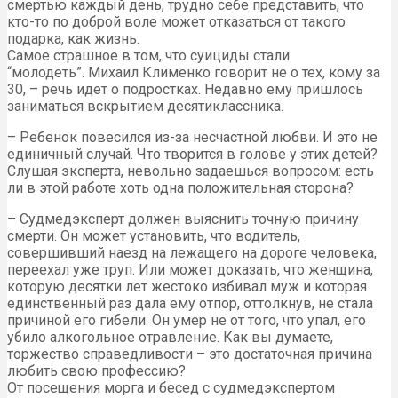
смертью каждый день, трудно себе представить, что
кто-то по доброй воле может отказаться от такого
подарка, как жизнь.
Самое страшное в том, что суициды стали
“молодеть”. Михаил Клименко говорит не о тех, кому за
30, – речь идет о подростках. Недавно ему пришлось
заниматься вскрытием десятиклассника.
– Ребенок повесился из-за несчастной любви. И это не
единичный случай. Что творится в голове у этих детей?
Слушая эксперта, невольно задаешься вопросом: есть
ли в этой работе хоть одна положительная сторона?
– Судмедэксперт должен выяснить точную причину
смерти. Он может установить, что водитель,
совершивший наезд на лежащего на дороге человека,
переехал уже труп. Или может доказать, что женщина,
которую десятки лет жестоко избивал муж и которая
единственный раз дала ему отпор, оттолкнув, не стала
причиной его гибели. Он умер не от того, что упал, его
убило алкогольное отравление. Как вы думаете,
торжество справедливости – это достаточная причина
любить свою профессию?
От посещения морга и бесед с судмедэкспертом