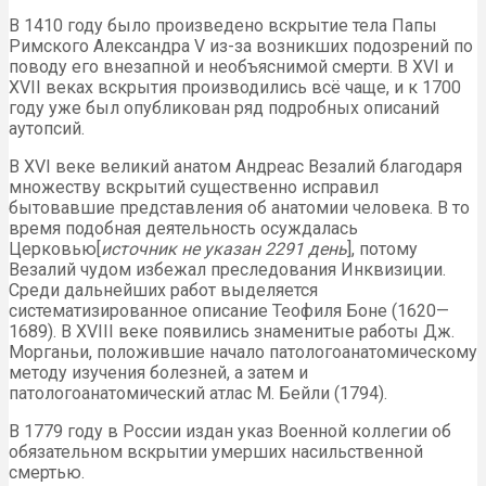
В 1410 году было произведено вскрытие тела Папы
Римского Александра V из-за возникших подозрений по
поводу его внезапной и необъяснимой смерти. В XVI и
XVII веках вскрытия производились всё чаще, и к 1700
году уже был опубликован ряд подробных описаний
аутопсий.
В XVI веке великий анатом Андреас Везалий благодаря
множеству вскрытий существенно исправил
бытовавшие представления об анатомии человека. В то
время подобная деятельность осуждалась
Церковью[
источник не указан 2291 день
], потому
Везалий чудом избежал преследования Инквизиции.
Среди дальнейших работ выделяется
систематизированное описание Теофиля Боне (1620—
1689). В XVIII веке появились знаменитые работы Дж.
Морганьи, положившие начало патологоанатомическому
методу изучения болезней, а затем и
патологоанатомический атлас М. Бейли (1794).
В 1779 году в России издан указ Военной коллегии об
обязательном вскрытии умерших насильственной
смертью.