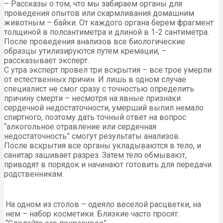
– Рассказы о том, что мы забираем органы для
проведения опытов или скармливания домашним
животным – байки. От каждого органа берем фрагмент
толщиной в полсантиметра и длиной в 1-2 сантиметра.
После проведения анализов все биологические
образцы утилизируются путем кремации, –
рассказывает эксперт.
С утра эксперт провел три вскрытия – все трое умерли
от естественных причин. И лишь в одном случае
специалист не смог сразу с точностью определить
причину смерти – несмотря на явные признаки
сердечной недостаточности, умерший выпил немало
спиртного, поэтому дать точный ответ на вопрос
“алкогольное отравление или сердечная
недостаточность” смогут результаты анализов.
После вскрытия все органы укладываются в тело, и
санитар зашивает разрез. Затем тело обмывают,
приводят в порядок и начинают готовить для передачи
родственникам.
На одном из столов – одеяло веселой расцветки, на
нем – набор косметики. Близкие часто просят: