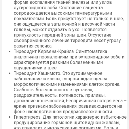
форма воспаления тканей железы или узлов
эутиреоидного зоба. Состояние пациента
сопровождается высокими температурными
показателями. Боль присутствует не только в шее,
она ощущается в затылочной и височной части
головы, может отдавать в ухо. Появляется
припухлость передней зоны шеи. Отсутствие
своевременного лечения тиреодита несет угрозу
развития сепсиса.
Тиреоидит Кервена-Крайла. Симптоматика
аналогична проявлениям при эутериоидном зобе и
характеризуется резкими болезненными
ощущениями в шее.
Тиреоидит Хашимото. Это аутоиммунное
заболевание железы, сопровождающееся
морфологическими изменениями клеток органа.
Слабость, болезненность в суставах,
раздражительность, потливость, приливы,
дрожание конечностей, беспричинная потеря веса –
яркие признаки заболевания, развивающегося на
фоне наследственной предрасположенности.
Гипертиреоз. Для патологии характерно избыточное
продуцирование гормонов щитовидной железы,
что приводит к интоксикации организма. Боль в