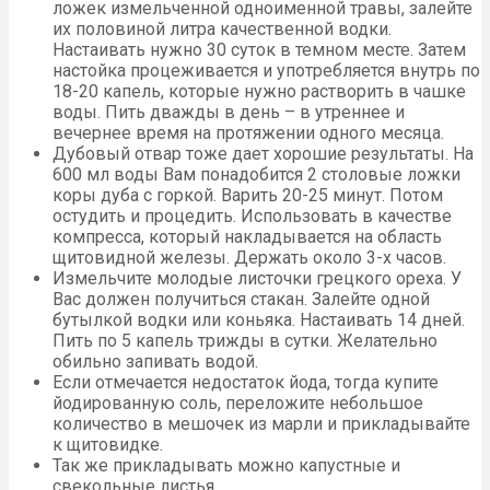
ложек измельченной одноименной травы, залейте
их половиной литра качественной водки.
Настаивать нужно 30 суток в темном месте. Затем
настойка процеживается и употребляется внутрь по
18-20 капель, которые нужно растворить в чашке
воды. Пить дважды в день – в утреннее и
вечернее время на протяжении одного месяца.
Дубовый отвар тоже дает хорошие результаты. На
600 мл воды Вам понадобится 2 столовые ложки
коры дуба с горкой. Варить 20-25 минут. Потом
остудить и процедить. Использовать в качестве
компресса, который накладывается на область
щитовидной железы. Держать около 3-х часов.
Измельчите молодые листочки грецкого ореха. У
Вас должен получиться стакан. Залейте одной
бутылкой водки или коньяка. Настаивать 14 дней.
Пить по 5 капель трижды в сутки. Желательно
обильно запивать водой.
Если отмечается недостаток йода, тогда купите
йодированную соль, переложите небольшое
количество в мешочек из марли и прикладывайте
к щитовидке.
Так же прикладывать можно капустные и
свекольные листья.