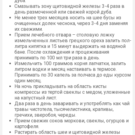
дуба.
Смазывать зону щитовидной железы 3-4 раза в
день размоченной или свежей корой дуба.
Не менее трех месяцев носить на шее бусы из
очищенных долек чеснока, через 3-4 дня заменяя
их свежими.
Прием лечебного отвара – столовую ложку
измельченных листьев грецкого ореха залить пол-
литра кипятка и 15 минут выдержать на водяной
бане. После охлаждения и процеживания
принимать по 100 мл три раза в день.
Измельчить 100 граммов корня лапчатки, залить
литром водки и месяц настаивать в термосе.
Принимать по 30 капель за полчаса до еды курсом
один месяц.
На ночь прикладывать на область кисты
компрессы из тертой свеклы с медом, уложенные
на капустный лист.
Два раза в день заваривать и употреблять как чай
травы чистотела, тысячелистника, крапивы,
гречихи, зверобоя, череды.
Прием свежих соков моркови, свеклы, огурцов и
картофеля.
Растирать область шеи и щитовидной железы