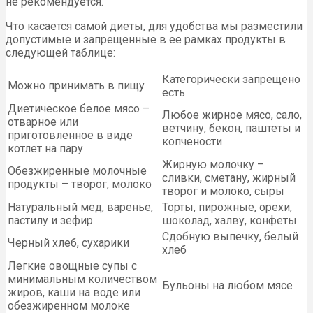
не рекомендуется.
Что касается самой диеты, для удобства мы разместили
допустимые и запрещенные в ее рамках продукты в
следующей таблице:
Категорически запрещено
Можно принимать в пищу
есть
Диетическое белое мясо –
Любое жирное мясо, сало,
отварное или
ветчину, бекон, паштеты и
приготовленное в виде
копчености
котлет на пару
Жирную молочку –
Обезжиренные молочные
сливки, сметану, жирный
продукты – творог, молоко
творог и молоко, сыры
Натуральный мед, варенье,
Торты, пирожные, орехи,
пастилу и зефир
шоколад, халву, конфеты
Сдобную выпечку, белый
Черный хлеб, сухарики
хлеб
Легкие овощные супы с
минимальным количеством
Бульоны на любом мясе
жиров, каши на воде или
обезжиренном молоке