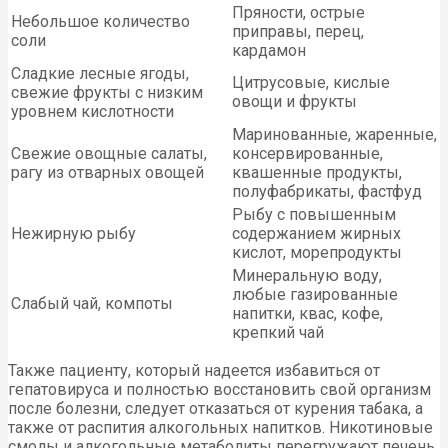
Пряности, острые
Небольшое количество
приправы, перец,
соли
кардамон
Сладкие лесные ягоды,
Цитрусовые, кислые
свежие фрукты с низким
овощи и фрукты
уровнем кислотности
Маринованные, жаренные,
Свежие овощные салаты,
консервированные,
рагу из отварных овощей
квашенные продукты,
полуфабрикаты, фастфуд
Рыбу с повышенным
Нежирную рыбу
содержанием жирных
кислот, морепродукты
Минеральную воду,
любые газированные
Слабый чай, компоты
напитки, квас, кофе,
крепкий чай
Также пациенту, который надеется избавиться от
гепатовируса и полностью восстановить свой организм
после болезни, следует отказаться от курения табака, а
также от распития алкогольных напитков. Никотиновые
смолы и алкогольные метаболиты перегружают печень.