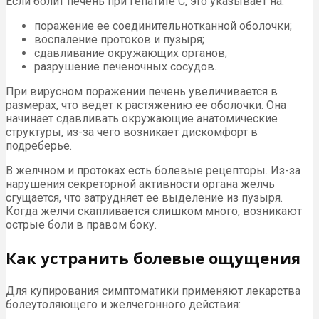
Если болит печень при гепатите С, это указывает на:
поражение ее соединительнотканной оболочки;
воспаление протоков и пузыря;
сдавливание окружающих органов;
разрушение печеночных сосудов.
При вирусном поражении печень увеличивается в
размерах, что ведет к растяжению ее оболочки. Она
начинает сдавливать окружающие анатомические
структуры, из-за чего возникает дискомфорт в
подреберье.
В желчном и протоках есть болевые рецепторы. Из-за
нарушения секреторной активности органа желчь
сгущается, что затрудняет ее выделение из пузыря.
Когда желчи скапливается слишком много, возникают
острые боли в правом боку.
Как устранить болевые ощущения
Для купирования симптоматики применяют лекарства
болеутоляющего и желчегонного действия: