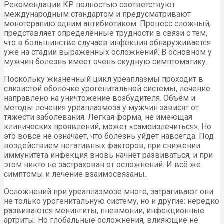
Рекомендации КР полностью соответствуют
международным стандартом и предусматривают
монотерапию одним антибиотиком. Процесс сложный,
представляет определённые трудности в связи с тем,
что в большинстве случаев инфекция обнаруживается
уже на стадии выраженных осложнений. В основном у
мужчин болезнь имеет очень скудную симптоматику.
Поскольку жизненный цикл уреаплазмы проходит в
слизистой оболочке урогенитальной системы, лечение
направлено на уничтожение возбудителя. Объём и
методы лечения уреаплазмоза у мужчин зависят от
тяжести заболевания. Лёгкая форма, не имеющая
клинических проявлений, может «самоизлечиться». Но
это вовсе не означает, что болезнь уйдёт навсегда. Под
воздействием негативных факторов, при снижении
иммунитета инфекция вновь начнёт развиваться, и при
этом никто не застрахован от осложнений. И всё же
симптомы и лечение взаимосвязаны.
Осложнений при уреаплазмозе много, затрагивают они
не только урогенитальную систему, но и другие: нередко
развиваются менингиты, пневмонии, инфекционные
артриты. Но глобальные осложнения, влияющие не