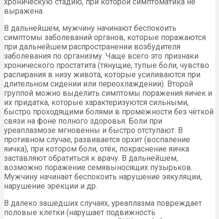
хроническую стадию, при которой симптоматика не
выражена.
В дальнейшем, мужчину начинают беспокоить
симптомы заболеваний органов, которые поражаются
при дальнейшем распространении возбудителя
заболевания по организму. Чаще всего это признаки
хронического простатита (тянущие, тупые боли, чувство
распирания в низу живота, которые усиливаются при
длительном сидении или переохлаждении). Второй
группой можно выделить симптомы поражения яичек и
их придатка, которые характеризуются сильными,
быстро проходящими болями в промежности без чёткой
связи на фоне полного здоровья. Боли при
уреаплазмозе мгновенны и быстро отступают. В
противном случае, развивается орхит (воспаление
яичка), при котором боли, отёк, покраснение яичка
заставляют обратиться к врачу. В дальнейшем,
возможно поражение семявыносящих пузырьков.
Мужчину начинает беспокоить нарушение эякуляции,
нарушение эрекции и др.
В далеко зашедших случаях, уреаплазма повреждает
половые клетки (нарушает подвижность