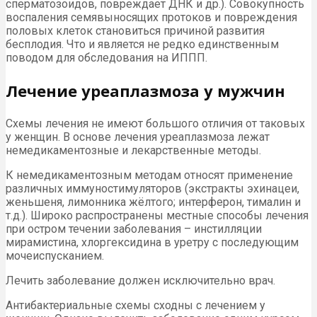
сперматозоидов, повреждает ДНК и др.). Совокупность
воспаления семявыносящих протоков и повреждения
половых клеток становиться причиной развития
бесплодия. Что и является не редко единственным
поводом для обследования на ИППП.
Лечение уреаплазмоза у мужчин
Схемы лечения не имеют большого отличия от таковых
у женщин. В основе лечения уреаплазмоза лежат
немедикаментозные и лекарственные методы.
К немедикаментозным методам относят применение
различных иммуностимуляторов (экстракты эхинацеи,
женьшеня, лимонника жёлтого; интерферон, тималин и
т.д.). Широко распространены местные способы лечения
при остром течении заболевания – инстилляции
мирамистина, хлоргексидина в уретру с последующим
мочеиспусканием.
Лечить заболевание должен исключительно врач.
Антибактериальные схемы сходны с лечением у