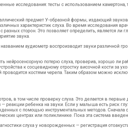
ленные исследования: тесты с использованием камертона,
таллический предмет У-образной формы, издающий звуков
азличных характеристик слуха. Во время исследования вра
 с разных сторон. Это позволяет определить, является ли г
риятие звука.
д названием аудиометр воспроизводит звуки различной гром
ить нейросенсорную потерю слуха, проверив, хорошо ли ра
тройства к сосцевидному отростку височной кости за ухом
й проводится костями черепа. Таким образом можно исклю
ров, в том числе проверку слуха. Это делается в первые
 реакции ребенка на звуки. Если у малыша есть риск глух
жденных с помощью инструментальных методов. Сначала сл
ческих центрах или поликлинике. Пока эта система введен
гностики слуха у новорожденных — регистрация отоакуст