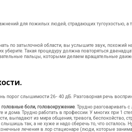
ажнений для пожилых людей, страдающих тугоухостью, а т
ать по затылочной области, вы услышите звук, похожий на
их уберите. Такая процедуру должна повторяться двенадцат
азательные пальцы, которыми делаем вращательные движен
ости.
ень порог слышимости 26- 40 дБ. Разговорная речь восприн
, головные боли, головокружение
. Трудно разговаривать 
 и дома. Трудно работать в профессии. У многих при 1 сте
ти, выпадают из мира общения, тревога, беспокойство, ст
 слышишь так, а не хуже и надо сберечь то, что осталось. Н
онечные лечения в лор стационаре (люди, которые занимал