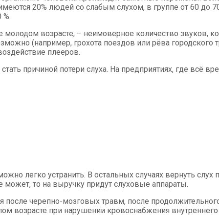
т имеются 20% людей со слабым слухом, в группе от 60 до 7
 %.
лее молодом возрасте, – неимоверное количество звуков, 
озможно (например, грохота поездов или рёва городского т
 воздействие плееров.
тать причиной потери слуха. На предприятиях, где всё вр
 можно легко устранить. В остальных случаях вернуть слу
е может, то на выручку придут слуховые аппараты.
я после черепно-мозговых травм, после продолжительного
илом возрасте при нарушении кровоснабжения внутреннего 