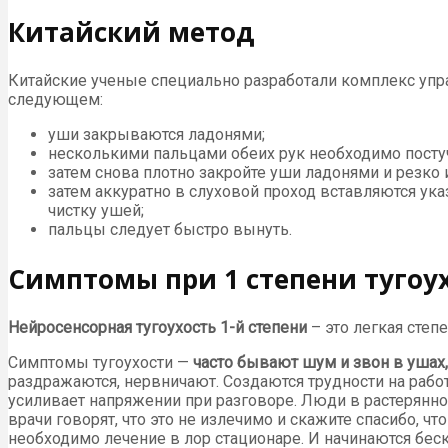
Китайский метод
Китайские ученые специально разработали комплекс упр
следующем:
уши закрываются ладонями;
несколькими пальцами обеих рук необходимо постуч
затем снова плотно закройте уши ладонями и резко 
затем аккуратно в слуховой проход вставляются ук
чистку ушей;
пальцы следует быстро вынуть.
Симптомы при 1 степени тугоух
Нейросенсорная тугоухость 1-й степени
– это легкая степ
Симптомы тугоухости —
часто бывают шум и звон в ушах
раздражаются, нервничают. Создаются трудности на работе
усиливает напряжении при разговоре. Люди в растеряннос
врачи говорят, что это не излечимо и скажите спасибо, что
необходимо лечение в лор стационаре. И начинаются беск