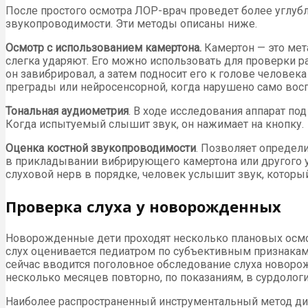
После простого осмотра ЛОР-врач проведет более углуб
звукопроводимости. Эти методы описаны ниже.
Осмотр с использованием камертона.
Камертон — это ме
слегка ударяют. Его можно использовать для проверки р
он завибрировал, а затем подносит его к голове человека
преграды или нейросенсорной, когда нарушено само восп
Тональная аудиометрия
. В ходе исследования аппарат по
Когда испытуемый слышит звук, он нажимает на кнопку.
Оценка костной звукопроводимости
. Позволяет определ
в прикладывании вибрирующего камертона или другого ус
слуховой нерв в порядке, человек услышит звук, которы
Проверка слуха у новорожденных
Новорожденные дети проходят несколько плановых осмот
слух оценивается педиатром по субъективным признакам —
сейчас вводится поголовное обследование слуха новоро
несколько месяцев повторно, по показаниям, в сурдологи
Наиболее распространенный инструментальный метод диа