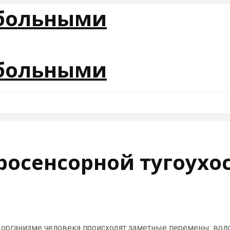
росенсорной тугоухо
в организме человека происходят заметные перемены: волос