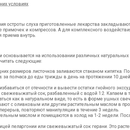
ия остроты слуха приготовленные лекарства закладывают
 примочек и компрессов. А для комплексного воздействия
я приема внутрь.
 основывается на использовании различных натуральных
читать следующие:
едних размеров листочков заливаются стаканом кипятка. П
: за полчаса до еды трижды в день на протяжении 10 дней
избавиться от отечности и вывести остатки гнойного эксс
свежевыжатый сок, разбавленный с водой 1:2. Капаем в те
ться как в натуральном виде, то есть в форме ушных свеч
вают с оливковым или другим растительным маслом в про
 перерыв, повторяют манипуляции в течение 3 недель.
тельным маслом и помещаются в холод на 1-2 недели. Пос
цей пеларгонии или свежевыжатый сок герани. Это растен