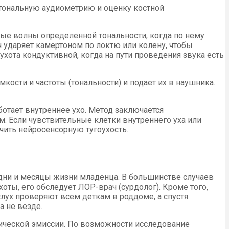
 тональную аудиометрию и оценку костной
ые волны определенной тональности, когда по нему
ч ударяет камертоном по локтю или колену, чтобы
лухота кондуктивной, когда на пути проведения звука есть
кости и частоты (тональности) и подает их в наушника.
ботает внутреннее ухо. Метод заключается
. Если чувствительные клетки внутреннего уха или
чить нейросенсорную тугоухость.
 дни и месяцы жизни младенца. В большинстве случаев
оты, его обследует ЛОР-врач (сурдолог). Кроме того,
ух проверяют всем деткам в роддоме, а спустя
а не везде.
ической эмиссии. По возможности исследование