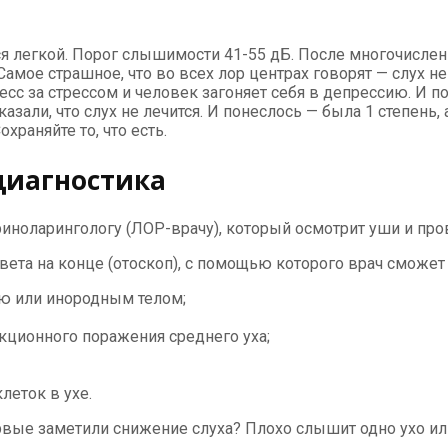
я легкой. Порог слышимости 41-55 дБ. После многочисленн
мое страшное, что во всех лор центрах говорят — слух не л
ресс за стрессом и человек загоняет себя в депрессию. И 
казали, что слух не лечится. И понеслось — была 1 степень, 
раняйте то, что есть.
 диагностика
ориноларингологу (ЛОР-врачу), который осмотрит уши и пр
света на конце (отоскоп), с помощью которого врач сможе
ю или инородным телом;
ционного поражения среднего уха;
леток в ухе.
ервые заметили снижение слуха? Плохо слышит одно ухо ил