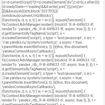
(s=d.currentScript)?(t=d.createElement(‘div’),t.id=b,s.after(t)):
(d.readyState==’loading’&&d.write(.join(”)));(w||(w=
[]))&&w.push({id:b,block:’20370′});})
(window,document,’mtzBlocks’);
(function(w, d, n, s, t) { w = w || []; w.push(function() {
Ya.Context.AdvManager.render({ blockId: ‘R-A-449633-8’,
renderTo: ‘yandex_rtb_R-A-449633-8’, async: true }); }); t =
d.getElementsByTagName(‘script’); s =
d.createElement(‘script’); s.type = ‘text/javascript’; s.src =
‘//an.yandex.ru/system/context.js’; s.async = true;
t.parentNode.insertBefore(s, t); })(this, this.document,
‘yandexContextAsyncCallbacks’);
(function(w, d, n, s, t) { w = w || []; w.push(function() {
Ya.Context.AdvManager.render({ blockId: ‘R-A-449633-10’,
renderTo: ‘yandex_rtb_R-A-449633-10’, async: true }); }); t =
d.getElementsByTagName(‘script’); s =
d.createElement(‘script’); s.type = ‘text/javascript’; s.src =
‘//an.yandex.ru/system/context.js’; s.async = true;
t.parentNode.insertBefore(s, t); })(this, this.document,
‘yandexContextAsyncCallbacks’);
(function(w, d, n, s, t) { w = w || []; w.push(function() {
Ya.Context.AdvManager.render({ blockId: ‘R-A-449633-6’,
renderTo: ‘yandex_rtb_R-A-449633-6’, async: true }); }); t =
d.getElementsByTagName(‘script’); s =