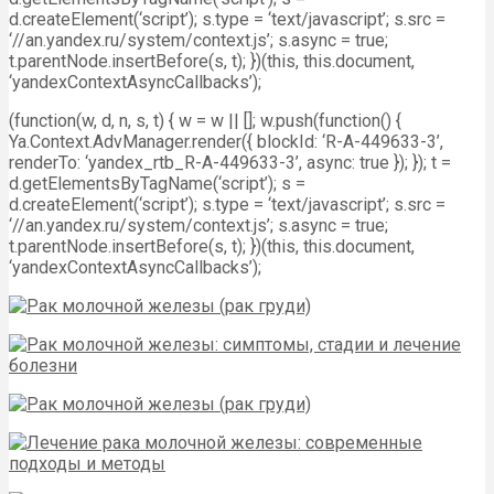
d.createElement(‘script’); s.type = ‘text/javascript’; s.src =
‘//an.yandex.ru/system/context.js’; s.async = true;
t.parentNode.insertBefore(s, t); })(this, this.document,
‘yandexContextAsyncCallbacks’);
(function(w, d, n, s, t) { w = w || []; w.push(function() {
Ya.Context.AdvManager.render({ blockId: ‘R-A-449633-3’,
renderTo: ‘yandex_rtb_R-A-449633-3’, async: true }); }); t =
d.getElementsByTagName(‘script’); s =
d.createElement(‘script’); s.type = ‘text/javascript’; s.src =
‘//an.yandex.ru/system/context.js’; s.async = true;
t.parentNode.insertBefore(s, t); })(this, this.document,
‘yandexContextAsyncCallbacks’);