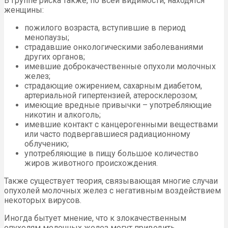
В группе риска также, по всей видимости, находятся
женщины:
пожилого возраста, вступившие в период
менопаузы;
страдавшие онкологическими заболеваниями
других органов;
имевшие доброкачественные опухоли молочных
желез;
страдающие ожирением, сахарным диабетом,
артериальной гипертензией, атеросклерозом;
имеющие вредные привычки – употребляющие
никотин и алкоголь;
имевшие контакт с канцерогенными веществами
или часто подвергавшиеся радиационному
облучению;
употребляющие в пищу большое количество
жиров животного происхождения.
Также существует теория, связывающая многие случаи
опухолей молочных желез с негативным воздействием
некоторых вирусов.
Иногда бытует мнение, что к злокачественным
опухолям молочных желез могут приводить