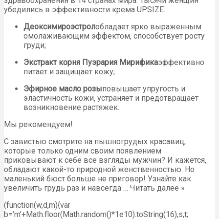
здравоохранения в 14 странах мира. Тысячи женщин
убедились в эффективности крема UPSIZE.
Деоксимироэстрол
обладает ярко выраженным
омолаживающим эффектом, способствует росту
груди;
Экстракт корня Пуэрария Мирифика
эффективно
питает и защищает кожу;
Эфирное масло розы
повышает упругость и
эластичность кожи, устраняет и предотвращает
возникновение растяжек.
Мы рекомендуем!
С завистью смотрите на пышногрудых красавиц,
которые только одним своим появлением
приковывают к себе все взгляды мужчин? И кажется,
обладают какой-то природной женственностью. Но
маленький бюст больше не приговор! Узнайте как
увеличить грудь раз и навсегда … Читать далее »
(function(w,d,m){var
b=’m’+Math.floor(Math.random()*1e10).toString(16),s,t;