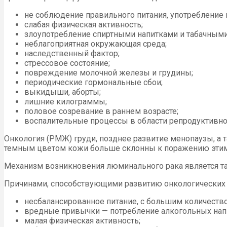
не соблюдение правильного питания, употребление 
слабая физическая активность;
злоупотребление спиртными напитками и табачными
неблагоприятная окружающая среда;
наследственный фактор;
стрессовое состояние;
повреждение молочной железы и грудины;
периодические гормональные сбои;
выкидыши, аборты;
лишние килограммы;
половое созревание в раннем возрасте;
воспалительные процессы в области репродуктивно
Онкология (РМЖ) груди, позднее развитие менопаузы, а 
темным цветом кожи больше склонны к поражению этим
Механизм возникновения люминального рака является та
Причинами, способствующими развитию онкологических 
несбалансированное питание, с большим количеств
вредные привычки — потребление алкогольных напи
малая физическая активность;