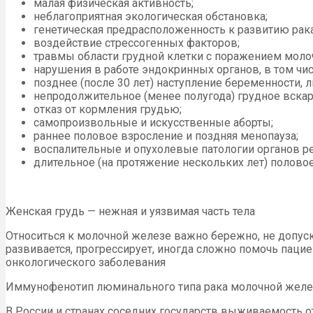
малая физическая активность;
неблагоприятная экологическая обстановка;
генетическая предрасположенность к развитию рака
воздействие стрессогенных факторов;
травмы области грудной клетки с поражением моло
нарушения в работе эндокринных органов, в том чи
позднее (после 30 лет) наступление беременности,
непродолжительное (менее полугода) грудное вска
отказ от кормления грудью;
самопроизвольные и искусственные аборты;
раннее половое взросление и поздняя менопауза;
воспалительные и опухолевые патологии органов р
длительное (на протяжение нескольких лет) полово
Женская грудь — нежная и уязвимая часть тела
Относиться к молочной железе важно бережно, не допуска
развивается, прогрессирует, иногда сложно помочь пац
онкологического заболевания
Иммунофенотип люминального типа рака молочной железы
В России и странах соседних государств выживаемость о