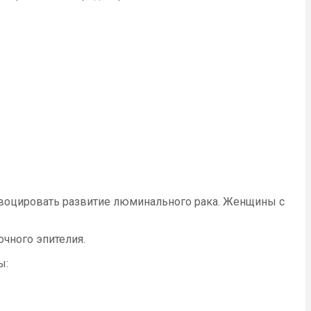
ровоцировать развитие люминального рака. Женщины с
чного эпителия.
ы: