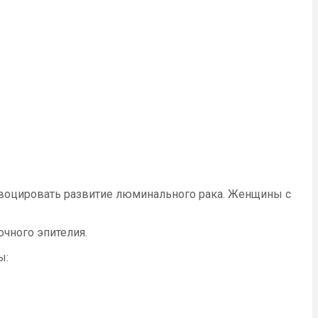
ровоцировать развитие люминального рака. Женщины с
чного эпителия.
ы: