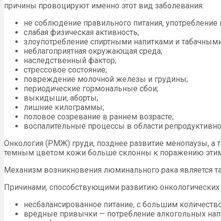
причины провоцируют именно этот вид заболевания:
не соблюдение правильного питания, употребление 
слабая физическая активность;
злоупотребление спиртными напитками и табачными
неблагоприятная окружающая среда;
наследственный фактор;
стрессовое состояние;
повреждение молочной железы и грудины;
периодические гормональные сбои;
выкидыши, аборты;
лишние килограммы;
половое созревание в раннем возрасте;
воспалительные процессы в области репродуктивно
Онкология (РМЖ) груди, позднее развитие менопаузы, а 
темным цветом кожи больше склонны к поражению этим
Механизм возникновения люминального рака является та
Причинами, способствующими развитию онкологических 
несбалансированное питание, с большим количеств
вредные привычки — потребление алкогольных напи