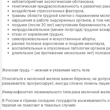
неблагоприятная экологическая обстановка;
генетическая предрасположенность к развитию рака
воздействие стрессогенных факторов;
травмы области грудной клетки с поражением моло
нарушения в работе эндокринных органов, в том чи
позднее (после 30 лет) наступление беременности,
непродолжительное (менее полугода) грудное вска
отказ от кормления грудью;
самопроизвольные и искусственные аборты;
раннее половое взросление и поздняя менопауза;
воспалительные и опухолевые патологии органов р
длительное (на протяжение нескольких лет) полово
Женская грудь — нежная и уязвимая часть тела
Относиться к молочной железе важно бережно, не допуска
развивается, прогрессирует, иногда сложно помочь паци
Иммунофенотип люминального типа рака молочной железы
В России и странах соседних государств выживаемость о
терапия не помогает в тяжелых случаях