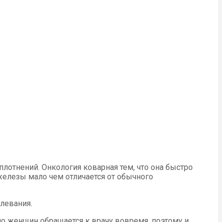
плотнений. Онкология коварная тем, что она быстро
железы мало чем отличается от обычного
левания.
ло женщин обращается к врачу вовремя, поэтому и