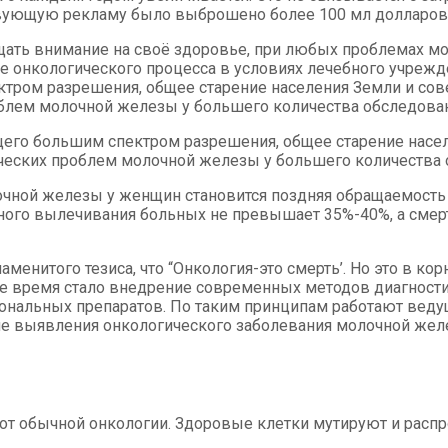
твующую рекламу было выброшено более 100 мл долларов
ать внимание на своё здоровье, при любых проблемах м
е онкологического процесса в условиях лечебного учрежд
тром разрешения, общее старение населения Земли и сов
облем молочной железы у большего количества обследов
его большим спектром разрешения, общее старение насе
ических проблем молочной железы у большего количества
ной железы у женщин становится поздняя обращаемость к
ешного вылечивания больных не превышает 35%-40%, а смер
енитого тезиса, что “Онкология-это смерть’. Но это в кор
 время стало внедрение современных методов диагностик
нальных препаратов. По таким принципам работают ведущ
ле выявления онкологического заболевания молочной жел
от обычной онкологии. Здоровые клетки мутируют и расп