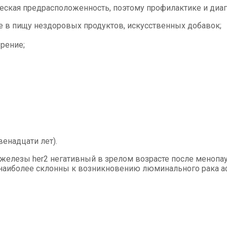
еская предрасположенность, поэтому профилактике и диа
ие в пищу нездоровых продуктов, искусственных добавок;
рение;
венадцати лет).
елезы her2 негативный в зрелом возрасте после менопау
то наиболее склонны к возникновению люминального рака 