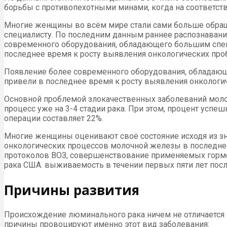
борьбы с противопехотными минами, когда на соответс
Многие женщины во всём мире стали сами больше обращ
специалисту. По последним данным раннее распознавани
современного оборудования, обладающего большим спек
последнее время к росту выявления онкологических пр
Появление более современного оборудования, обладающ
привели в последнее время к росту выявления онколог
Основной проблемой злокачественных заболеваний молоч
процесс уже на 3-4 стадии рака. При этом, процент усп
операции составляет 22%.
Многие женщины оценивают своё состояние исходя из знам
онкологических процессов молочной железы в последнее
протоколов ВОЗ, совершенствование применяемых гормо
рака США. выживаемость в течении первых пяти лет пос
Причины развития
Происхождение люминального рака ничем не отличается 
причины провоцируют именно этот вид заболевания: