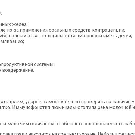
;
чных желез;
сле из-за применения оральных средств контрацепции;
 либо полный отказ женщины от возможности иметь детей;
рмливание;
епродуктивной системы;
е воздержание.
ть травм, ударов, самостоятельно проверять на наличие у
иентке. Иммунофенотип люминального типа рака молочной 
 мало чем отличается от обычного онкологического забо
т рака груди находится на среднем уровне. Небольшое чис