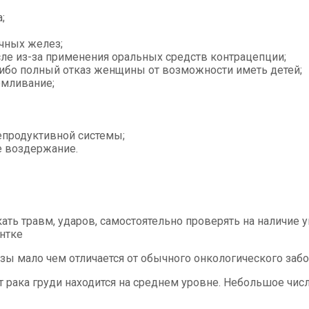
;
чных желез;
сле из-за применения оральных средств контрацепции;
 либо полный отказ женщины от возможности иметь детей;
рмливание;
епродуктивной системы;
е воздержание.
ть травм, ударов, самостоятельно проверять на наличие у
ентке
 мало чем отличается от обычного онкологического забо
т рака груди находится на среднем уровне. Небольшое чис