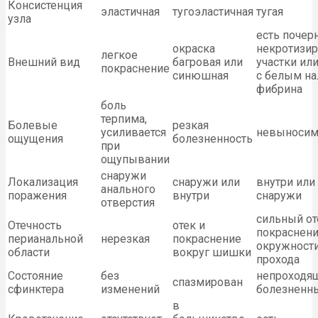
Консистенция
эластичная
тугоэластичная
тугая
узла
есть поче
окраска
некротизи
легкое
Внешний вид
багровая или
участки или
покраснение
синюшная
с белым н
фибрина
боль
терпима,
Болевые
резкая
усиливается
невыносим
ощущения
болезненность
при
ощупывании
снаружи
Локализация
снаружи или
внутри или
анального
поражения
внутри
снаружи
отверстия
сильный от
Отечность
отек и
покраснени
перианальной
нерезкая
покраснение
окружности
области
вокруг шишки
прохода
Состояние
без
непроходя
спазмирован
сфинктера
изменений
болезненн
в