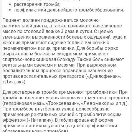
растворении тромба;
профилактики дальнейшего тромбообразования;
Пациент должен придерживаться молочно-
растительной диеты, а также принимать вазелиновое
масло по столовой ложке 3 раза в сутки. С целью
уменьшения выраженности болевых ощущений, зуда и
жжения применяют сидячие теплые ванночки с
перманганатом калия, примочки. Для борьбы с ярко
выраженным болевым синдромом применяют
спиртово-новокаиновая блокаду. Также боль снимают
ректальными свечами и мазями. При выраженном
воспалительном процессе оправдано назначение
противовоспалительных препаратов («Диклофенак»,
«Диклак»).
Для растворения тромба применяют тромболитики. При
тромбозе внешних узлов используют местные средства
(гепариновая мазь, «Троксевазин», «Левомеколь» и т.д.).
При тромбозе внутренних узлов целесообразно
применение ректальных свечей с тромболитическим
эффектом («Нигепан»). В таблетированной форме
применяют антикоагулянты (в целях профилактики
образования новых тромбов).