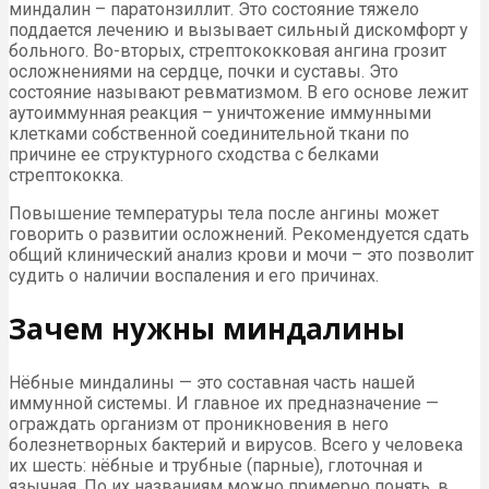
миндалин – паратонзиллит. Это состояние тяжело
поддается лечению и вызывает сильный дискомфорт у
больного. Во-вторых, стрептококковая ангина грозит
осложнениями на сердце, почки и суставы. Это
состояние называют ревматизмом. В его основе лежит
аутоиммунная реакция – уничтожение иммунными
клетками собственной соединительной ткани по
причине ее структурного сходства с белками
стрептококка.
Повышение температуры тела после ангины может
говорить о развитии осложнений. Рекомендуется сдать
общий клинический анализ крови и мочи – это позволит
судить о наличии воспаления и его причинах.
Зачем нужны миндалины
Нёбные миндалины — это составная часть нашей
иммунной системы. И главное их предназначение —
ограждать организм от проникновения в него
болезнетворных бактерий и вирусов. Всего у человека
их шесть: нёбные и трубные (парные), глоточная и
язычная. По их названиям можно примерно понять, в