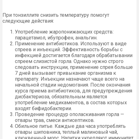
При тонзиллите снизить температуру помогут
следующие действия:
Употребление жаропонижающих средств:
парацетамол, ибупрофен, анальгин.
Применение антибиотиков. Используют в виде
спреев и инъекций. Эффективность борьбы с
инфекцией достигается благодаря обрабатывании
спреем слизистой горла. Однако нужно строго
следовать инструкции, применение спрея больше
7 дней вызывает привыкание организма к
препарату. Инъекции назначают чаще всего на
начальной стадии недомогания. После окончания
курса приема антибиотиков, для предупреждения
дисбактериоза, обязательным является
употребление медикаментов, в состав которых
входят бифидобактерии.
Проведение процедур ополаскивания горла —
отвары трав, смеси антисептиков.
Обильное питье. Каждые два часа употреблять
отвары шиповника, теплый малиновый чай,
клюквенный морс. Напитки укрепляют иммунитет,