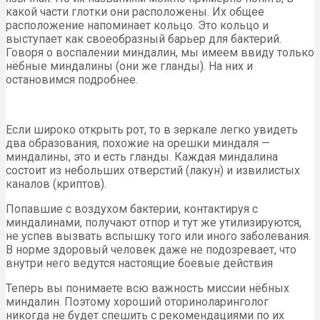
какой части глотки они расположены. Их общее
расположение напоминает кольцо. Это кольцо и
выступает как своеобразный барьер для бактерий.
Говоря о воспалении миндалин, мы имеем ввиду только
нёбные миндалины (они же гланды). На них и
остановимся подробнее.
Если широко открыть рот, то в зеркале легко увидеть
два образования, похожие на орешки миндаля —
миндалины, это и есть гланды. Каждая миндалина
состоит из небольших отверстий (лакун) и извилистых
каналов (криптов).
Попавшие с воздухом бактерии, контактируя с
миндалинами, получают отпор и тут же утилизируются,
не успев вызвать вспышку того или иного заболевания.
В норме здоровый человек даже не подозревает, что
внутри него ведутся настоящие боевые действия
Теперь вы понимаете всю важность миссии нёбных
миндалин. Поэтому хороший оториноларинголог
никогда не будет спешить с рекомендациями по их