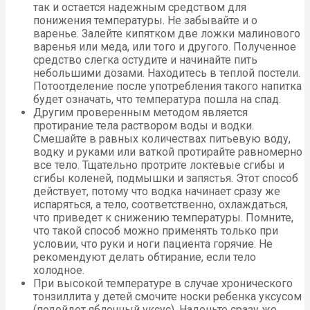
так и остается надежным средством для
понижения температуры. Не забывайте и о
варенье. Залейте кипятком две ложки малинового
варенья или меда, или того и другого. Полученное
средство слегка остудите и начинайте пить
небольшими дозами. Находитесь в теплой постели.
Потоотделение после употребления такого напитка
будет означать, что температура пошла на спад.
Другим проверенным методом является
протирание тела раствором воды и водки.
Смешайте в равных количествах питьевую воду,
водку и руками или ваткой протирайте равномерно
все тело. Тщательно протрите локтевые сгибы и
сгибы коленей, подмышки и запястья. Этот способ
действует, потому что водка начинает сразу же
испаряться, а тело, соответственно, охлаждаться,
что приведет к снижению температуры. Помните,
что такой способ можно применять только при
условии, что руки и ноги пациента горячие. Не
рекомендуют делать обтирание, если тело
холодное.
При высокой температуре в случае хронического
тонзиллита у детей смочите носки ребенка уксусом
(подойдет яблочный уксус). Наденьте сразу же