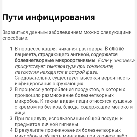
Пути инфицирования
Заразиться данным заболеванием можно следующими
способами:
В процессе кашля, чихания, разговора.
В слюне
пациента, страдающего ангиной, содержатся
болезнетворные микроорганизмы
.
Если у человека
присутствует температура при тонзиллите,
патология находится в острой фазе
.
Следовательно, существует высокая вероятность
инфицирования окружающих.
В процессе употребления продуктов, в которых
произошло размножение болезнетворных
микробов. К таким видам пищи относятся кушанья
с кремом из белков, блюда, содержащие молоко и
яйца.
При поцелуях, использовании общей посуды и
предметов личной гигиены.
В результате проникновения болезнетворных
микробов в область миндалин при кариесе либо