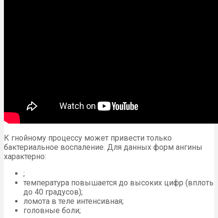
К гнойному процессу может привести только
бактериальное воспаление. Для данных форм ангины
характерно:
;
температура повышается до высоких цифр (вплоть
до 40 градусов);
ломота в теле интенсивная;
головные боли;