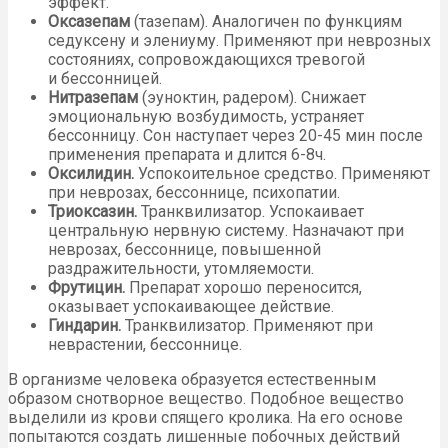
эффект.
Оксазепам
(тазепам). Аналогичен по функциям
седуксену и элениуму. Применяют при неврозных
состояниях, сопровождающихся тревогой
и бессонницей.
Нитразепам
(эуноктин, радером). Снижает
эмоциональную возбудимость, устраняет
бессонницу. Сон наступает через 20-45 мин после
применения препарата и длится 6-8ч.
Оксилидин.
Успокоительное средство. Применяют
при неврозах, бессоннице, психопатии.
Триоксазин.
Транквилизатор. Успокаивает
центральную нервную систему. Назначают при
неврозах, бессоннице, повышенной
раздражительности, утомляемости.
Фрутицин.
Препарат хорошо переносится,
оказывает успокаивающее действие.
Гиндарин.
Транквилизатор. Применяют при
неврастении, бессоннице.
В организме человека образуется естественным
образом снотворное вещество. Подобное вещество
выделили из крови спящего кролика. На его основе
попытаются создать лишенные побочных действий