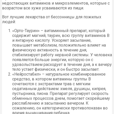
недостающих витаминов и микроэлементов, которые с
возрастом все хуже усваиваются из пищи.
Вот лучшие лекарства от бессонницы для пожилых
людей:
«Орто-Таурин» – витаминный препарат, который
содержит магний, таурин, всю группу витаминов В
и янтарную кислоту. Ускоряет засыпание,
повышает метаболизм, положительно влияет на
физическую активность в течение дня,
стабилизирует работу нервной системы. У человека
появляется больше энергии, которую он с
удовольствием расходует в течение дня, а к вечеру
тело устает физически, и он быстро засыпает.
«Нейростабил» – натуральное комбинированное
средство, в котором витамины группы В
сочетаются с экстрактами трав с мягким
седативным действием: хмеля, душицы, кипрея,
пустырника, пиона. Препарат регулирует скорость
обменных процессов днем, помогает скорейшему
расслаблению и засыпанию вечером. К
сожалению, он категорически противопоказан во
время вынашивания ребенка.