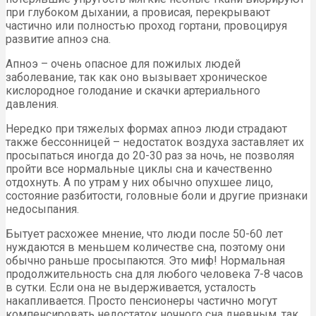
при глубоком дыхании, а провисая, перекрывают
частично или полностью проход гортани, провоцируя
развитие апноэ сна.
Апноэ – очень опасное для пожилых людей
заболевание, так как оно вызывает хроническое
кислородное голодание и скачки артериального
давления.
Нередко при тяжелых формах апноэ люди страдают
также бессонницей – недостаток воздуха заставляет их
просыпаться иногда до 20-30 раз за ночь, не позволяя
пройти все нормальные циклы сна и качественно
отдохнуть. А по утрам у них обычно опухшее лицо,
состояние разбитости, головные боли и другие признаки
недосыпания.
Бытует расхожее мнение, что люди после 50-60 лет
нуждаются в меньшем количестве сна, поэтому они
обычно раньше просыпаются. Это миф! Нормальная
продолжительность сна для любого человека 7-8 часов
в сутки. Если она не выдерживается, усталость
накапливается. Просто пенсионеры частично могут
компенсировать недостаток ночного сна дневным, так