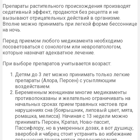
Препараты растительного происхождения производят
седативный эффект, продаются без рецепта и не
вызывают отрицательных действий в организме.
Вполне можно принимать при легкой форме бессоннице
на ночь.
Перед приемом любого медикамента необходимо
посоветоваться с сонологом или невропатологом,
которые назначат адекватное лечение.
При выборе препаратов учитывается возраст:
Детям до 3 лет можно принимать только легкие
препараты (Алора, Персен) с усыпляющим
воздействием.
Беременным женщинам многие медикаменты
противопоказаны и желательно ограничивать на
начальных сроках прием травяных настоев при
нарушениях сна (боярышник, липовый цвет, мята,
ромашка, мелисса). Начиная с 13 недели можно
принимать Персен, Кратал, Ново-пассит,
Пассифлору, но в умеренных дозах, а вот душицу,
зверобой и чабрец стоит устранить во избежание
повышения тонуса матки, провоцирования