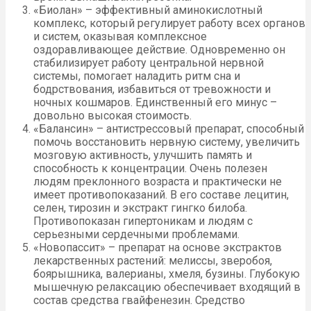
«Биолан» – эффективный аминокислотный
комплекс, который регулирует работу всех органов
и систем, оказывая комплексное
оздоравливающее действие. Одновременно он
стабилизирует работу центральной нервной
системы, помогает наладить ритм сна и
бодрствования, избавиться от тревожности и
ночных кошмаров. Единственный его минус –
довольно высокая стоимость.
«Балансин» – антистрессовый препарат, способный
помочь восстановить нервную систему, увеличить
мозговую активность, улучшить память и
способность к концентрации. Очень полезен
людям преклонного возраста и практически не
имеет противопоказаний. В его составе лецитин,
селен, тирозин и экстракт гингко билоба.
Противопоказан гипертоникам и людям с
серьезными сердечными проблемами.
«Новопассит» – препарат на основе экстрактов
лекарственных растений: мелиссы, зверобоя,
боярышника, валерианы, хмеля, бузины. Глубокую
мышечную релаксацию обеспечивает входящий в
состав средства гвайфенезин. Средство