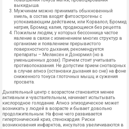
выкидыша.
Мужчинам можно принимать обыкновенный
хмель, в состав входят фитоэстрогены с
успокаивающим действием, или Корвалол, Бромид
натрия, Бромид калия, продающиеся без рецепта.
Пожилым людям, у которых бессонница частое
явление в связи с изменением многих структур в
организме и появлением прерывистого
поверхностного дыхания, рекомендуется
препараты – Мелаксен и Донормил (но в
уменьшенных дозах). Причем стоит учитывать
противопоказания. Не допустим прием снотворных
в случае апноэ (остановки дыхания во сне) на фоне
сниженного тонуса глоточных мышц и сужения
просвета.
Дыхательный центр с возрастом становится менее
активным и чувствительным, начинает испытывать
кислородное голодание. Апноэ эпизодическое может
возникать у людей в возрасте и бывает довольно
продолжительным. На фоне чего развивается
гипертонический криз, стенокардия. Риски
возникновения инфарктов, инсультов увеличиваются в