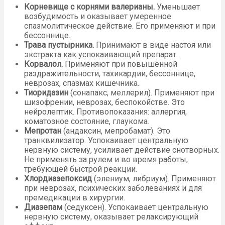
Корневище с корнями валерианы.
Уменьшает
возбудимость и оказывает умеренное
спазмолитическое действие. Его применяют и при
бессоннице.
Трава пустырника.
Принимают в виде настоя или
экстракта как успокаивающий препарат.
Корвалол.
Применяют при повышенной
раздражительности, тахикардии, бессоннице,
неврозах, спазмах кишечника.
Тиоридазин
(сонапакс, меллерил). Применяют при
шизофрении, неврозах, беспокойстве. Это
нейролептик. Противопоказания: аллергия,
коматозное состояние, глаукома.
Мепротан
(андаксин, мепробамат). Это
транквилизатор. Успокаивает центральную
нервную систему, усиливает действие снотворных.
Не применять за рулем и во время работы,
требующей быстрой реакции.
Хлордиазепоксид
(элениум, либриум). Применяют
при неврозах, психических заболеваниях и для
премедикации в хирургии.
Диазепам
(седуксен). Успокаивает центральную
нервную систему, оказывает релаксирующий