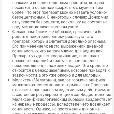
почками и печенью, аденома простаты, которая
посещает в основном возрастных мужчин. Тем
более, что этот препарат можно назвать условно-
безрецептурным. В некоторых случаях Донормил
отпускается без рецепта, поскольку не состоит на
предметно-количественном учете.
Феназепам. Таким же образом, практически без
рецепта, некоторые аптеки реализуют этот
препарат, который считается довольно опасным.
Его применение чревато выраженной дневной
сонливостью, что неприемлемо для водителей.
Препарат ухудшает координацию, повышает
опасность падений и травм, что совершенно
нежелательно для пожилых людей. Это средство
относится к бензодиазепинам, которые приводят к
зависимости, а это уже опасно и для молодых.
Мелаксен (Мелатонин), аналог гормона эпифиза
мелатонина, естественного гормона сна. Препарат
отличается прекрасным седативным действием, он
в состоянии регулировать цикл сон-бодрствование.
Мелаксен физиологическим образом воздействует
на нервные процессы, вследствие чего возникает
сонливость. Однако, на протяжении дня он не
влияет на самочувствие, и на структуру сна он не