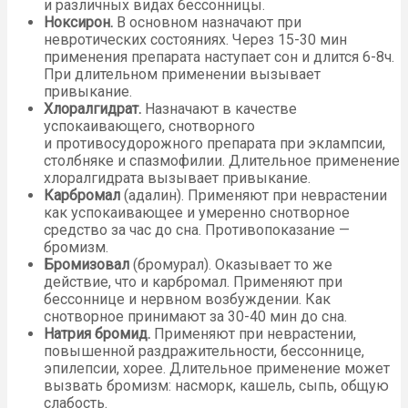
и различных видах бессонницы.
Ноксирон.
В основном назначают при
невротических состояниях. Через 15-30 мин
применения препарата наступает сон и длится 6-8ч.
При длительном применении вызывает
привыкание.
Хлоралгидрат.
Назначают в качестве
успокаивающего, снотворного
и противосудорожного препарата при эклампсии,
столбняке и спазмофилии. Длительное применение
хлоралгидрата вызывает привыкание.
Карбромал
(адалин). Применяют при неврастении
как успокаивающее и умеренно снотворное
средство за час до сна. Противопоказание —
бромизм.
Бромизовал
(бромурал). Оказывает то же
действие, что и карбромал. Применяют при
бессоннице и нервном возбуждении. Как
снотворное принимают за 30-40 мин до сна.
Натрия бромид.
Применяют при неврастении,
повышенной раздражительности, бессоннице,
эпилепсии, хорее. Длительное применение может
вызвать бромизм: насморк, кашель, сыпь, общую
слабость.