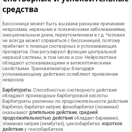
средства
Бессонница может быть вызвана разными причинами:
неврозами, нервными и психическими заболеваниями,
эмоциональным днем, переутомлением и т.д. Человек
не всегда может справиться с бессонницей, поэтому
прибегает к помощи снотворных и успокаивающих
препаратов. Они регулируют функции центральной
нервной системы, в том числе и сон. Нейролептики
обладают успокаивающими и антисептическими
свойствами. Транквилизаторы благодаря
успокаивающему действию ослабляют проявления
неврозов.
Барбитураты.
Способностью снотворного действия
обладают производные барбитуровой кислоты.
Барбитураты различны по продолжительности действия:
барбитал, барбитал натрия, фенобарбитал (люминал)
оказывают
длительное действие
;
средней
продолжительностью действия
обладает бармамил,
этаминал натрия (нембутал), циклобарбитал;
короткое
действие
у гексобарбитала.