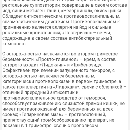
ректальные суппозитории, содержащие в своем составе
йод, синий метилен, танин, «Резорцинол», окись цинка.
Обладает антисептическим, противовоспалительным,
спазмолитическим действием. Противопоказанием к
применению является аллергия на йод и сильные
ректальные кровотечения; «Постеризан» – свечи,
содержащие в своем составе антибактериальный
компонент
С осторожностью назначаются во втором триместре
беременности; «Прокто-гливенол» – крем, в состав
которого входит «Лидокаин» и «Трибенозид».
Эффективен при лечении запущенного геморроя, с
осторожностью назначается беременным,
категорически противопоказан в первом триместре, а
также при аллергии на «Лидокаин»; свечи с облепихой –
отличный природный антисептик и
противовоспалительное средство от геморроя,
способствует заживлению слизистой прямой кишки, не
имеет противопоказаний для беременных на всех
сроках; «Гепариновая мазь» – противоотёчный,
препятствующий тромбообразованию препарат, не
показан в 1 триместре; свечи с прополисом