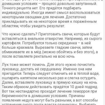
домашних условиях – процесс довольно запутанный.
Точного рецепта нет. Его придётся подбирать
индивидуально. Иногда имеет смысл воспользоваться
некоторыми овощами для лечения. Достаточно
прикладывать их на некоторое время к поражённым
областям, чтобы увидеть результат.
Что нужно сделать? Приготовить свечи, которые будут
вставляться в анальное отверстие. Например, из сырого
картофеля. Потребуется только серединка – в ней
больше крахмала. Вырезаете гладкие свечи, затем
обмакиваете их в мёд (можно обойтись и без этого), а
после вставляете ректально на всю ночь.
Лук тоже может помочь. Для этого нужно почистить
луковицу, достать её сердцевину. Именно она нам
пригодится. Теперь следует отмочить её в тёплой воде,
ошпарить кипятком несколько раз и слегка остудить.
Далее, вставляете луковицу в прямую кишку на ночь.
Таким образом действовать придётся 10 дней подряд.
Вот так нестандартно проходит лечение геморроя при
беременности в домашних условиях. Причины
появления недуга могут быть разными, а вот способы
устранения оного почти всегда одинаковы. Выбирать,