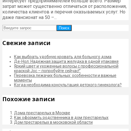
интересует предпринимателей больше всего. Размер
затрат может существенно отличаться от расположения,
количества клиентов и перечня оказываемых услуг. Но
даже пансионат на 50 –...
Поиск
Свежие записи
Как выбрать удобную кровать для больного дома
Де-Нол: Надежная защита желудка в одной упаковке
Яркий цвет и ухоженные волосы с профессиональной
краской Joc – попробуйте сейчас!”
Перевозка лежачих больных: особенности и важные
моменты
Когда необходима консультация детского гинеколога?
Похожие записи
Дома престарелых в Москве
Как оформить родственника в дом престарелых
Дом престарелых в московской области