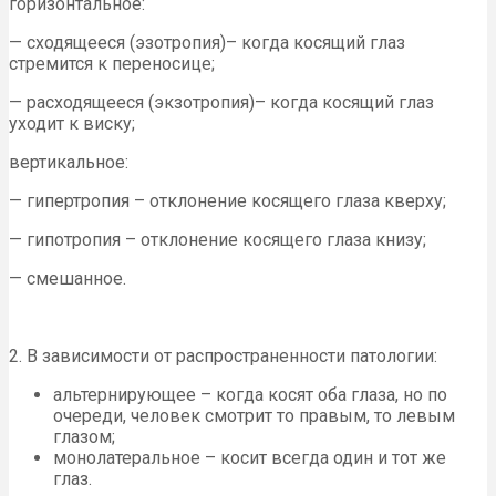
горизонтальное:
— сходящееся (эзотропия)– когда косящий глаз
стремится к переносице;
— расходящееся (экзотропия)– когда косящий глаз
уходит к виску;
вертикальное:
— гипертропия – отклонение косящего глаза кверху;
— гипотропия – отклонение косящего глаза книзу;
— смешанное.
2. В зависимости от распространенности патологии:
альтернирующее – когда косят оба глаза, но по
очереди, человек смотрит то правым, то левым
глазом;
монолатеральное – косит всегда один и тот же
глаз.