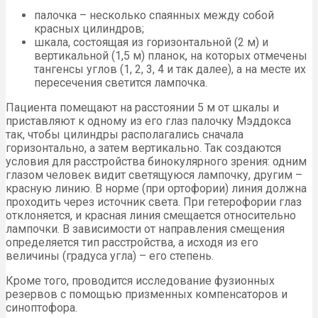
палочка – несколько спаянных между собой
красных цилиндров;
шкала, состоящая из горизонтальной (2 м) и
вертикальной (1,5 м) планок, на которых отмечены
тангенсы углов (1, 2, 3, 4 и так далее), а на месте их
пересечения светится лампочка.
Пациента помещают на расстоянии 5 м от шкалы и
приставляют к одному из его глаз палочку Мэддокса
так, чтобы цилиндры располагались сначала
горизонтально, а затем вертикально. Так создаются
условия для расстройства бинокулярного зрения: одним
глазом человек видит светящуюся лампочку, другим –
красную линию. В норме (при ортофории) линия должна
проходить через источник света. При гетерофории глаз
отклоняется, и красная линия смещается относительно
лампочки. В зависимости от направления смещения
определяется тип расстройства, а исходя из его
величины (градуса угла) – его степень.
Кроме того, проводится исследование фузионных
резервов с помощью призменных компенсаторов и
синоптофора.