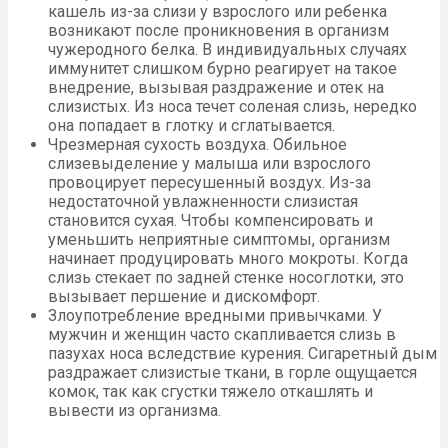
кашель из-за слизи у взрослого или ребенка
возникают после проникновения в организм
чужеродного белка. В индивидуальных случаях
иммунитет слишком бурно реагирует на такое
внедрение, вызывая раздражение и отек на
слизистых. Из носа течет соленая слизь, нередко
она попадает в глотку и сглатывается.
Чрезмерная сухость воздуха. Обильное
слизевыделение у малыша или взрослого
провоцирует пересушенный воздух. Из-за
недостаточной увлажненности слизистая
становится сухая. Чтобы компенсировать и
уменьшить неприятные симптомы, организм
начинает продуцировать много мокроты. Когда
слизь стекает по задней стенке носоглотки, это
вызывает першение и дискомфорт.
Злоупотребление вредными привычками. У
мужчин и женщин часто скапливается слизь в
пазухах носа вследствие курения. Сигаретный дым
раздражает слизистые ткани, в горле ощущается
комок, так как сгустки тяжело откашлять и
вывести из организма.