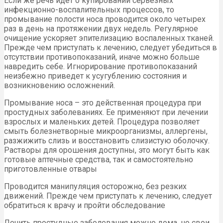
Если же речь идет о купировании серьезных
инфекционно-воспалительных процессов, то
промывание полости носа проводится около четырех
раз в день на протяжении двух недель. Регулярное
очищение ускоряет эпителизацию воспаленных тканей.
Прежде чем приступать к лечению, следует убедиться в
отсутствии противопоказаний, иначе можно больше
навредить себе. Игнорирование противопоказаний
неизбежно приведет к усугублению состояния и
возникновению осложнений.
Промывание носа – это действенная процедура при
простудных заболеваниях. Ее применяют при лечении
взрослых и маленьких детей. Процедура позволяет
смыть болезнетворные микроорганизмы, аллергены,
разжижить слизь и восстановить слизистую оболочку.
Растворы для орошения доступны, это могут быть как
готовые аптечные средства, так и самостоятельно
приготовленные отвары
Проводится манипуляция осторожно, без резких
движений. Прежде чем приступать к лечению, следует
обратиться к врачу и пройти обследование
Лечить простудные заболевания можно дома, но свои