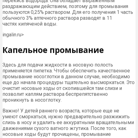
перекись водорода. Она обладает выраженным
раздражающим действием, поэтому для промывания
пользуются 0,25% раствором. Для его получения 1 часть
обычного 3% аптечного раствора разводят в 11
частях кипяченой воды.
ingalin.ru⁪>
Капельное промывание
Здесь для подачи жидкости в носовую полость
применяется пипетка. Чтобы обеспечить качественное
промывание носоглотки в данном случае, необходимо
еще до начала процедуры тщательно высморкаться. Это
очистит носовые ходы от скопившейся там слизи и
позволит каплям раствора беспрепятственно
проникнуть в носоглотку.
Важно! У детей раннего возраста, которые еще не
умеют сморкаться, нужно предварительно разжижить
слизь в носу и удалить ее аккуратными вращательными
движениями сухого ватного жгутика. После того, как
носовые ходы будут прочищены, промывание