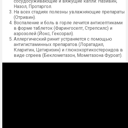
сосудосуживающие и вяжущие капли: Називин,
Назол, Протаргол.
На всех стадиях полезны увлажняющие препараты
(Отривин).
Воспаление и боль в горле лечится антисептиками
в форме таблеток (Фарингосепт, Стрепсилс) и
аэрозолей (Йокс, Гексорал).
Аллергический ринит устраняется с помощью
антигистаминных препаратов (Лоратадил,
Кларитин, Цетиризин) и глюкокортикостероидов в
виде спреев (Беклометазон, Мометазона Фуроат).