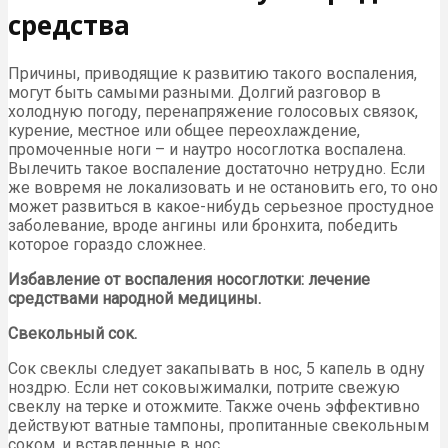
средства
Причины, приводящие к развитию такого воспаления,
могут быть самыми разными. Долгий разговор в
холодную погоду, перенапряжение голосовых связок,
курение, местное или общее переохлаждение,
промоченные ноги – и наутро носоглотка воспалена.
Вылечить такое воспаление достаточно нетрудно. Если
же вовремя не локализовать и не остановить его, то оно
может развиться в какое-нибудь серьезное простудное
заболевание, вроде ангины или бронхита, победить
которое гораздо сложнее.
Избавление от воспаления носоглотки: лечение
средствами народной медицины.
Свекольный сок.
Сок свеклы следует закапывать в нос, 5 капель в одну
ноздрю. Если нет соковыжималки, потрите свежую
свеклу на терке и отожмите. Также очень эффективно
действуют ватные тампоны, пропитанные свекольным
соком, и вставленные в нос.