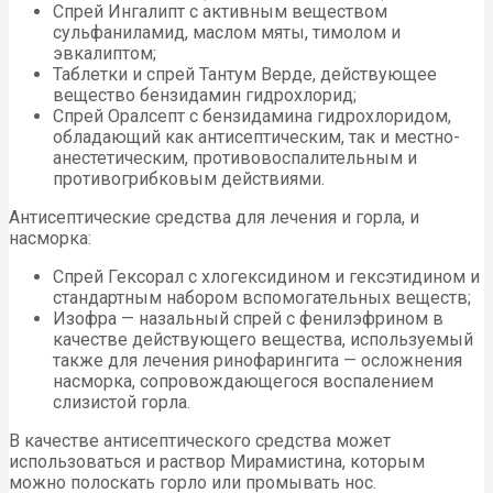
Спрей Ингалипт с активным веществом
сульфаниламид, маслом мяты, тимолом и
эвкалиптом;
Таблетки и спрей Тантум Верде, действующее
вещество бензидамин гидрохлорид;
Спрей Оралсепт с бензидамина гидрохлоридом,
обладающий как антисептическим, так и местно-
анестетическим, противовоспалительным и
противогрибковым действиями.
Антисептические средства для лечения и горла, и
насморка:
Спрей Гексорал с хлогексидином и гексэтидином и
стандартным набором вспомогательных веществ;
Изофра — назальный спрей с фенилэфрином в
качестве действующего вещества, используемый
также для лечения ринофарингита — осложнения
насморка, сопровождающегося воспалением
слизистой горла.
В качестве антисептического средства может
использоваться и раствор Мирамистина, которым
можно полоскать горло или промывать нос.