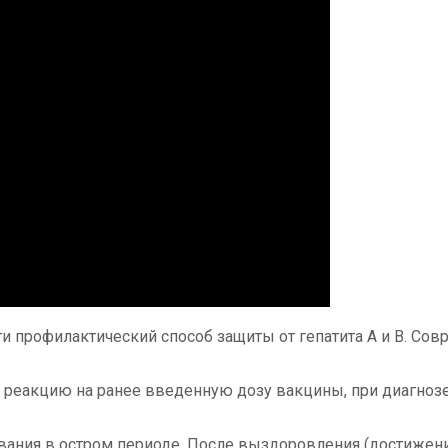
и профилактический способ защиты от гепатита А и В. С
реакцию на ранее введенную дозу вакцины, при диагнозе 
ания в остром периоде. После выздоровления (достижени