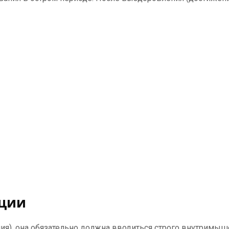
ации
ия), она обязательно должна вводиться строго внутримыш