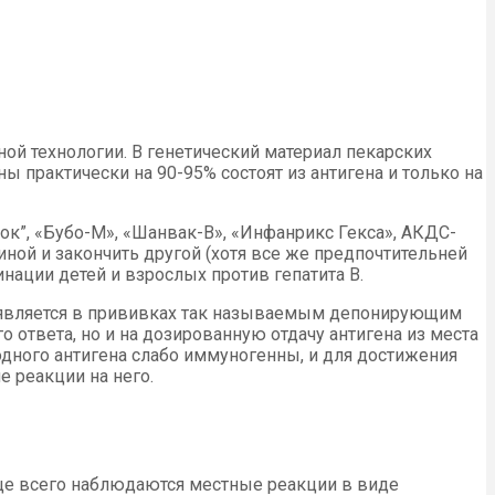
ой технологии. В генетический материал пекарских
ы практически на 90-95% состоят из антигена и только на
Кок”, «Бубо-М», «Шанвак-В», «Инфанрикс Гекса», АКДС-
ной и закончить другой (хотя все же предпочтительней
нации детей и взрослых против гепатита В.
 является в прививках так называемым депонирующим
 ответа, но и на дозированную отдачу антигена из места
 одного антигена слабо иммуногенны, и для достижения
 реакции на него.
ще всего наблюдаются местные реакции в виде