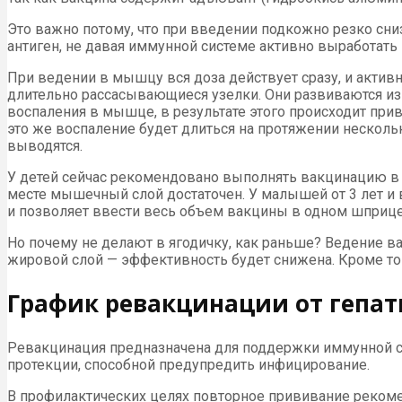
Это важно потому, что при введении подкожно резко сниз
антиген, не давая иммунной системе активно выработать
При ведении в мышцу вся доза действует сразу, и актив
длительно рассасывающиеся узелки. Они развиваются из-
воспаления в мышце, в результате этого происходит пр
это же воспаление будет длиться на протяжении несколь
выводятся.
У детей сейчас рекомендовано выполнять вакцинацию в б
месте мышечный слой достаточен. У малышей от 3 лет и
и позволяет ввести весь объем вакцины в одном шприце
Но почему не делают в ягодичку, как раньше? Ведение ва
жировой слой — эффективность будет снижена. Кроме тог
График ревакцинации от гепат
Ревакцинация предназначена для поддержки иммунной си
протекции, способной предупредить инфицирование.
В профилактических целях повторное прививание рекоме