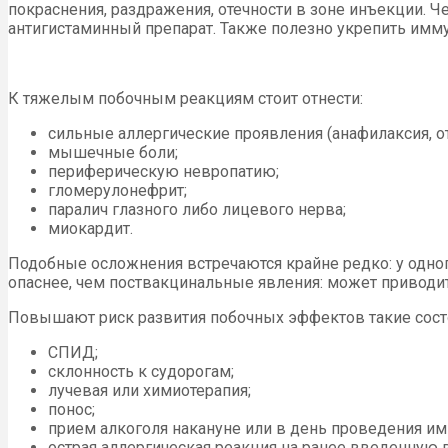
покраснения, раздражения, отечности в зоне инъекции. 
антигистаминный препарат. Также полезно укрепить имм
К тяжелым побочным реакциям стоит отнести:
сильные аллергические проявления (анафилаксия, от
мышечные боли;
периферическую невропатию;
гломерулонефрит;
паралич глазного либо лицевого нерва;
миокардит.
Подобные осложнения встречаются крайне редко: у одног
опаснее, чем поствакцинальные явления: может приводит
Повышают риск развития побочных эффектов такие сост
СПИД;
склонность к судорогам;
лучевая или химиотерапия;
понос;
прием алкоголя накануне или в день проведения и
острая аллергическая реакция на ранее введенную 