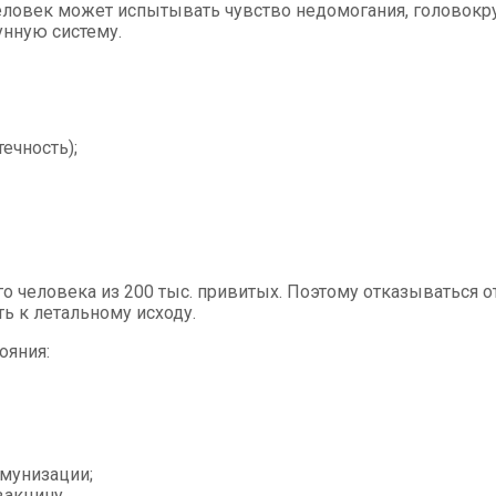
Человек может испытывать чувство недомогания, головокру
унную систему.
ечность);
о человека из 200 тыс. привитых. Поэтому отказываться о
ь к летальному исходу.
ояния:
ммунизации;
вакцину.