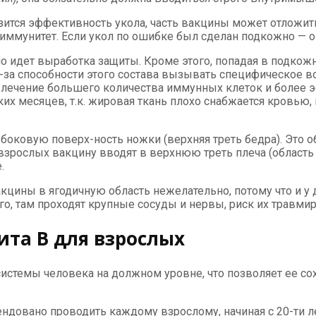
ится эффективность укола, часть вакцины может отложитьс
 иммунитет. Если укол по ошибке был сделан подкожно — о
но идет выработка защиты. Кроме этого, попадая в подкож
за способности этого состава вызывать специфическое во
ивлечение большего количества иммунных клеток и более
ких месяцев, т.к. жировая ткань плохо снабжается кровью
оковую поверх-ность ножки (верхняя треть бедра). Это о
 взрослых вакцину вводят в верхнюю треть плеча (област
.
кцины в ягодичную область нежелательно, потому что и у 
о, там проходят крупные сосуды и нервы, риск их травми
ита B для взрослых
стемы человека на должном уровне, что позволяет ее со
ндовано проводить каждому взрослому, начиная с 20-ти л