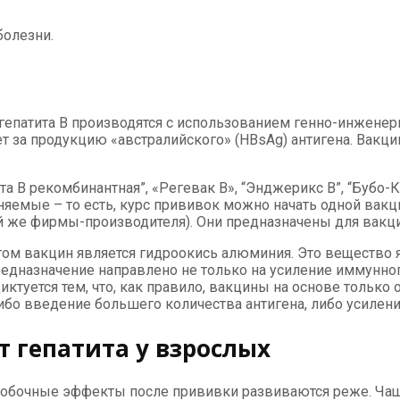
болезни.
епатита В производятся с использованием генно-инженерн
 за продукцию «австралийского» (HBsAg) антигена. Вакцин
та В рекомбинантная”, «Регевак В», “Энджерикс В”, “Бубо-
яемые – то есть, курс прививок можно начать одной вакци
й же фирмы-производителя). Они предназначены для вакци
ом вакцин является гидроокись алюминия. Это вещество
едназначение направлено не только на усиление иммунного
иктуется тем, что, как правило, вакцины на основе только
о введение большего количества антигена, либо усиление
 гепатита у взрослых
 побочные эффекты после прививки развиваются реже. Ча