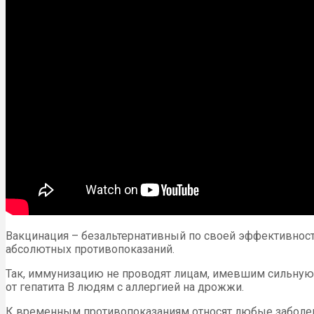
Вакцинация – безальтернативный по своей эффективност
абсолютных противопоказаний.
Так, иммунизацию не проводят лицам, имевшим сильную 
от гепатита В людям с аллергией на дрожжи.
К временным противопоказаниям относят любые заболев