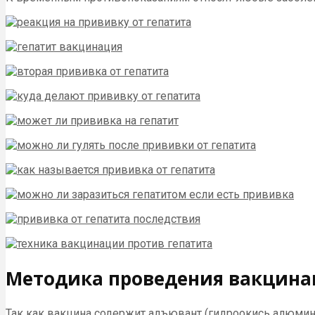
Методика проведения вакцин
Так как вакцина содержит адъювант (гидроокись алюмин