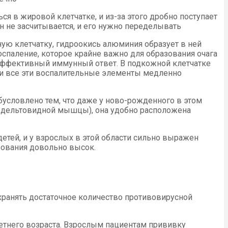
я в жировой клетчатке, и из-за этого дробно поступает
н не засчитывается, и его нужно переделывать
ную клетчатку, гидроокись алюминия образует в ней
спаление, которое крайне важно для образования очага
 эффективный иммунный ответ. В подкожной клетчатке
, и все эти воспалительные элементы медленно
бусловлено тем, что даже у ново-рожденного в этом
ь дельтовидной мышцы), она удобно расположена
детей, и у взрослых в этой области сильно выражен
рования довольно высок.
хранять достаточное количество противовирусной
етнего возраста. Взрослым пациентам прививку