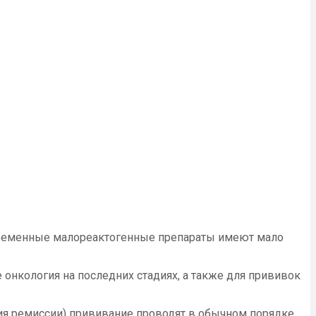
овременные малореактогенные препараты имеют мало
онкология на последних стадиях, а также для прививок
я ремиссии) прививание проводят в обычном порядке.