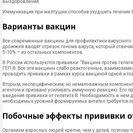
выздоровления.
Иммунизация при желтушке способна ухудшить течение 
Варианты вакцин
Все современные вакцины для профилактики вирусного г
дрожжей вводят отрезок генома вируса, который отвечает
5-10% – из остальных компонентов.
В России используются прививки: “Вакцина против гепати
ГЕП В. Все эти вакцины слабо реактогенные, взаимозамен
проводить прививки в рамках курса вакциной одной и то
Вторым, неспецифическим, но немаловажным компонент
агентом и призвано усиливать иммунную реакцию. Его пр
введения прививки от гепатита B. Необходимость в нем д
необходимых уровней формируемых антител требуется либ
Побочные эффекты прививки от
Организм взрослых людей крепче, чем у детей, поэтому