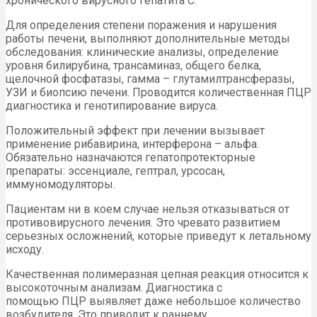
хронического вирусного гепатита C.
Для определения степени поражения и нарушения
работы печени, выполняют дополнительные методы
обследования: клинические анализы, определение
уровня билирубина, трансаминаз, общего белка,
щелочной фосфатазы, гамма – глутамилтрансферазы,
УЗИ и биопсию печени. Проводится количественная ПЦР
диагностика и генотипирование вируса.
Положительный эффект при лечении вызывает
применение рибавирина, интерферона – альфа.
Обязательно назначаются гепатопротекторные
препараты: эссенциале, гептрал, урсосан,
иммуномодуляторы.
Пациентам ни в коем случае нельзя отказываться от
противовирусного лечения. Это чревато развитием
серьезных осложнений, которые приведут к летальному
исходу.
Качественная полимеразная цепная реакция относится к
высокоточным анализам. Диагностика с
помощью ПЦР выявляет даже небольшое количество
возбудителя. Это приводит к раннему