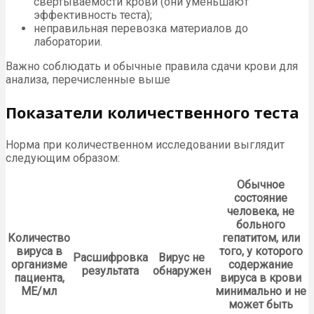
свертываемости крови (они уменьшают
эффективность теста);
неправильная перевозка материалов до
лаборатории.
Важно соблюдать и обычные правила сдачи крови для
анализа, перечисленные выше
Показатели количественного теста
Норма при количественном исследовании выглядит
следующим образом:
Обычное
состояние
человека, не
больного
Количество
гепатитом, или
вируса в
того, у которого
Расшифровка
Вирус не
организме
содержание
результата
обнаружен
пациента,
вируса в крови
МЕ/мл
минимально и не
может быть