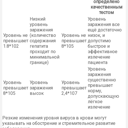
определено
качественным
тестом
Низкий
Уровень
уровень
заражения все
заражения
ещё достаточно
Уровень не
(количество
Уровень не
низок, и
превышает
содержания
превышает
допустимо
1.8*102
гепатита
8*105
быстрое и
проходит по
эффективное
минимальной
излечение
границе)
пациента
Уровень
заражения
существенно
Уровень
Уровень
Уровень
превышает
превышает
заражения
превышает
норму,
8*105
высок
2,4*107
допускающую
лёгкое
излечение
Резкие изменения уровня вируса в крови могут
указывать на обострение и стремительное развитие