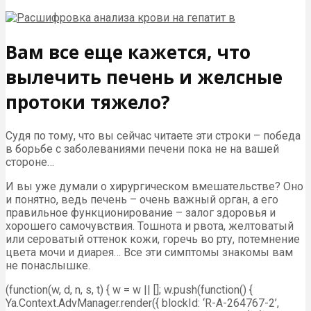
Вам все еще кажется, что
вылечить печень и желсные
протоки тяжело?
Судя по тому, что вы сейчас читаете эти строки – победа
в борьбе с заболеваниями печени пока не на вашей
стороне…
И вы уже думали о хирургическом вмешательстве? Оно
и понятно, ведь печень – очень важный орган, а его
правильное функционирование – залог здоровья и
хорошего самочувствия. Тошнота и рвота, желтоватый
или сероватый оттенок кожи, горечь во рту, потемнение
цвета мочи и диарея… Все эти симптомы знакомы вам
не понаслышке.
(function(w, d, n, s, t) { w = w || []; w.push(function() {
Ya.Context.AdvManager.render({ blockId: ‘R-A-264767-2’,