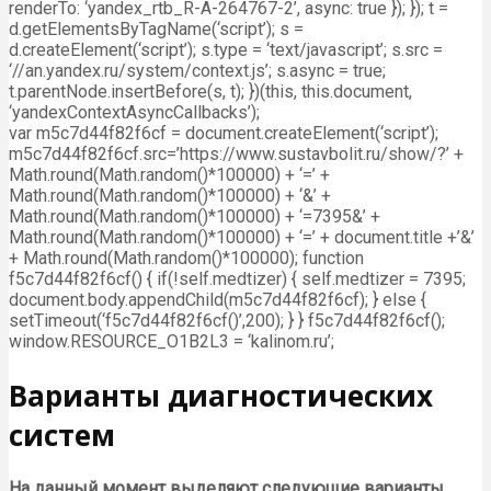
renderTo: ‘yandex_rtb_R-A-264767-2’, async: true }); }); t =
d.getElementsByTagName(‘script’); s =
d.createElement(‘script’); s.type = ‘text/javascript’; s.src =
‘//an.yandex.ru/system/context.js’; s.async = true;
t.parentNode.insertBefore(s, t); })(this, this.document,
‘yandexContextAsyncCallbacks’);
var m5c7d44f82f6cf = document.createElement(‘script’);
m5c7d44f82f6cf.src=’https://www.sustavbolit.ru/show/?’ +
Math.round(Math.random()*100000) + ‘=’ +
Math.round(Math.random()*100000) + ‘&’ +
Math.round(Math.random()*100000) + ‘=7395&’ +
Math.round(Math.random()*100000) + ‘=’ + document.title +’&’
+ Math.round(Math.random()*100000); function
f5c7d44f82f6cf() { if(!self.medtizer) { self.medtizer = 7395;
document.body.appendChild(m5c7d44f82f6cf); } else {
setTimeout(‘f5c7d44f82f6cf()’,200); } } f5c7d44f82f6cf();
window.RESOURCE_O1B2L3 = ‘kalinom.ru’;
Варианты диагностических
систем
На данный момент выделяют следующие варианты