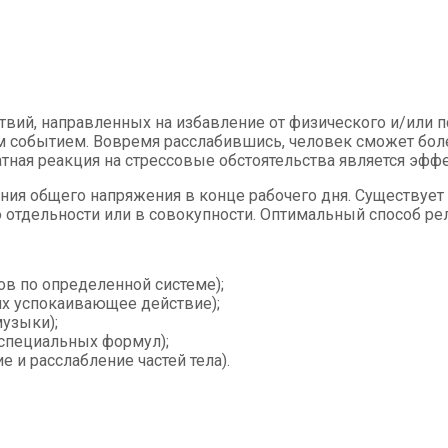
твий, направленных на избавление от физического и/или 
м событием. Вовремя расслабившись, человек сможет боле
атная реакция на стрессовые обстоятельства является эф
ния общего напряжения в конце рабочего дня. Существуе
 отдельности или в совокупности. Оптимальный способ р
в по определенной системе);
х успокаивающее действие);
узыки);
специальных формул);
 и расслабление частей тела).