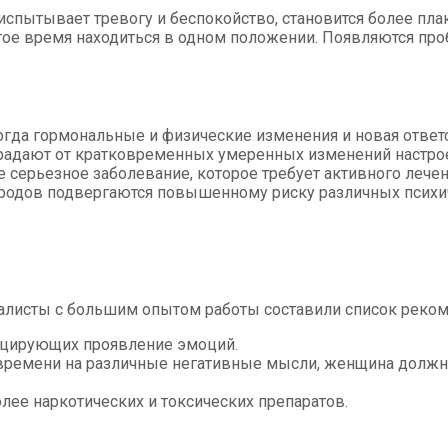
 испытывает тревогу и беспокойство, становится более п
ое время находиться в одном положении. Появляются про
гда гормональные и физические изменения и новая ответ
радают от кратковременных умеренных изменений настроен
 серьезное заболевание, которое требует активного лече
одов подвергаются повышенному риску различных психиче
иалисты с большим опытом работы составили список реком
цирующих проявление эмоций.
 времени на различные негативные мысли, женщина должн
олее наркотических и токсических препаратов.