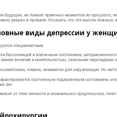
шее будущее, не помнит приятных моментов из прошлого, 
равно уверен в провале. Осознать, что эти мысли ложные, и
сновные виды депрессии у женщ
руются специалистами:
ется бессонницей и апатичным состоянием, заторможеннос
м мании величия и мнительностью, сильными перепадами 
ссимптомно, плавно, незаметно для окружающих. Но часто
характеризуется постоянным подавленным состоянием, отс
же лет.
ависит от типа личности и изначальных предпосылок, генет
ейрохирургии