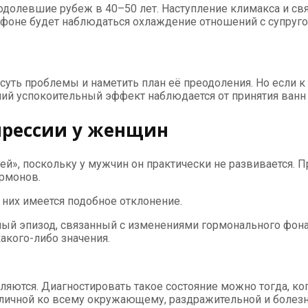
долевшие рубеж в 40–50 лет. Наступление климакса и св
 фоне будет наблюдаться охлаждение отношений с супругом
суть проблемы и наметить план её преодоления. Но если к 
ший успокоительный эффект наблюдается от принятия ванн
прессии у женщин
й», поскольку у мужчин он практически не развивается. П
рмонов.
них имеется подобное отклонение.
сивный эпизод, связанный с изменениями гормонального фо
акого-либо значения.
яются. Диагностировать такое состояние можно тогда, ко
азличной ко всему окружающему, раздражительной и боле