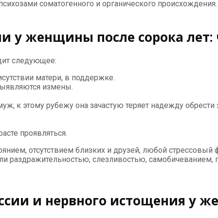
с психозами соматогенного и органического происхождения
 у женщины после сорока лет: ч
дит следующее:
сутствии матери, в поддержке.
выявляются измены.
уж, к этому рубежу она зачастую теряет надежду обрести 
асте проявляться.
янием, отсутствием близких и друзей, любой стрессовый ф
или раздражительностью, слезливостью, самобичеванием, 
ссии и нервного истощения у же