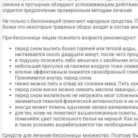
синюха и пустырник обладают успокаивающим действием. 
отдается предпочтение проверенным методам лечения.
Не только с бессонницей помогают народные средства. П
более что некоторые травяные сборы входят в состав мно
При бессоннице лицам пожилого возраста рекомендуют:
перед сном выпить бокал горячей или теплой воды, 
настаивается около двадцати минут, после чего про
в подушку положить либо мешочек с хвойными иголк
небольшая прогулка на свежем воздухе тоже окаже
вполне эффективным окажется своеобразный глинтвей
Принимается внутрь перед сном;
также можно пить и отвар из головки мака. Пить н
перед сном виски можно смазать маслом лаванды, 
перед сном желательно не нагружать мозг сложны
заниматься тяжелой физической активностью и не на
иногда может помочь вдыхание запаха валериановых 
для тех, кому не помогают вышеописанные советы,
поменяйте цвет постельного белья на черный. Как н
в таких условиях вырабатывается так необходимый 
Средств для лечения бессонницы множество. Поэтому Вы