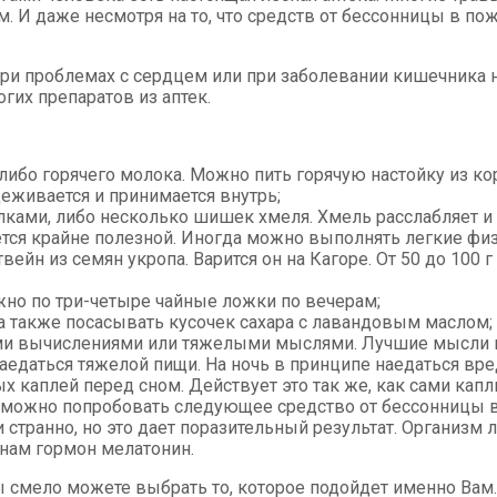
И даже несмотря на то, что средств от бессонницы в пожи
ри проблемах с сердцем или при заболевании кишечника н
гих препаратов из аптек.
либо горячего молока. Можно пить горячую настойку из ко
цеживается и принимается внутрь;
ами, либо несколько шишек хмеля. Хмель расслабляет и у
тся крайне полезной. Иногда можно выполнять легкие фи
н из семян укропа. Варится он на Кагоре. От 50 до 100 г 
ужно по три-четыре чайные ложки по вечерам;
а также посасывать кусочек сахара с лавандовым маслом;
ми вычислениями или тяжелыми мыслями. Лучшие мысли в 
едаться тяжелой пищи. На ночь в принципе наедаться вред
каплей перед сном. Действует это так же, как сами капли
 можно попробовать следующее средство от бессонницы в 
и странно, но это дает поразительный результат. Организ
нам гормон мелатонин.
 смело можете выбрать то, которое подойдет именно Вам.