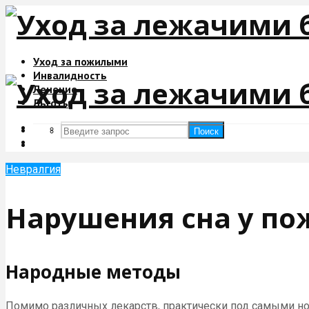
Уход за пожилыми
Инвалидность
Лечение
Льготы
Поиск
Поиск
Невралгия
Нарушения сна у п
Народные методы
Помимо различных лекарств, практически под самыми ног