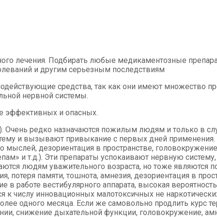
ного лечения. Подбирать любые медикаментозные препара
болеваний и другим серьезным последствиям
ьнодействующие средства, так как они имеют множество п
льной нервной системы.
е эффективных и опасных.
.). Очень редко назначаются пожилым людям и только в сл
тему и вызывают привыкание с первых дней применения
 мыслей, дезориентация в пространстве, головокружение, 
пам» и т.д.). Эти препараты успокаивают нервную систем
ются людям уважительного возраста, но тоже являются п
 потеря памяти, тошнота, амнезия, дезориентация в прост
 в работе вестибулярного аппарата, высокая вероятность 
ятся к числу инновационных малотоксичных не наркотическ
олее одного месяца. Если же самовольно продлить курс 
ии, снижение дыхательной функции, головокружение, амне