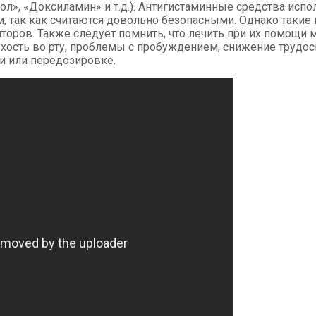
, «Доксиламин» и т.д.). Антигистаминные средства исполь
, так как считаются довольно безопасными. Однако такие
торов. Также следует помнить, что лечить при их помощи
хость во рту, проблемы с пробуждением, снижение трудосп
и или передозировке.