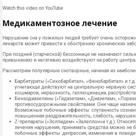
Watch this video on YouTube
Медикаментозное лечение
Нарушение сна у пожилых людей требует очень осторож
лекарств может привести к обострению хронических за
При поздней (старческой) бессоннице не назначают сил
привыканию и негативно воздействуют на работу центра
Рассмотрим популярные снотворные, начиная из наиболе
Барбитураты («Секобарбитал», «Фенобарбитал» и т.д
угнетающе действуют на центральную нервную сис
кошмаров, нервозность, галлюцинации, расстройство
Бензодиазепины («Гидазепам», «Диазепам», «Лоразе
противосудорожными свойствами. Они чаще назнача
Возможные побочные эффекты: спутанность сознания,
повышенная раздражительность, слабость, нарушение
Z-препараты («Золпидем» «Залеплон»и т.д.). Относ
лечения нарушения, принимать средства можно не б
побочные эффекты: депрессия, изменения в поведен