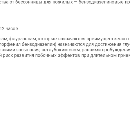
ства от бессонницы для пожилых — бензодиазепиновые пр
2 часов.
олам, флуразепам, которые назначаются преимущественно 
лорфенил бензодиазепин) назначаются для достижения гл
ниями засыпания, неглубоким сном, ранними пробуждения
й риск развития побочных эффектов при длительном прие