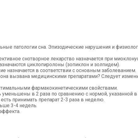
ые патологии сна. Эпизодические нарушения и физиолог
тивное снотворное лекарство назначается при миоклонусе
азначаются циклопиролоны (зопиклон и золпидем).
ие назначается в соответствии с основным заболеванием.
и она вызвана медицинскими препаратами? Следует измен
оптимальными фармакокинетическими свойствами.
меньшены в 2 раза по сравнению с нормой, указанной в и
 есть принимать препарат 2-3 раза в неделю.
ьше 3-4 недель.
эффекта.