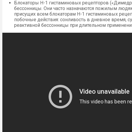
Блокаторы Н-1 гистаминовых рецепторов («Димедрол»
бессонницы. Они часто назначаются пожилым людям
присущих всем блокаторам Н-1 гистаминовых рецеп
побочные действия: сонливость в дневное время, су
реактивной бессонницы при длительном применени