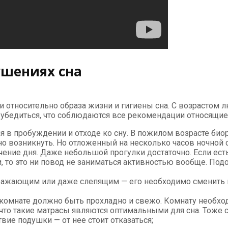
шениях сна
 относительно образа жизни и гигиены сна. С возрастом л
 убедиться, что соблюдаются все рекомендации относящиес
 в пробуждении и отходе ко сну. В пожилом возрасте би
о возникнуть. Но отложенный на несколько часов ночной 
чение дня. Даже небольшой прогулки достаточно. Если ес
то это ни повод не заниматься активностью вообще. Под
здражающим или даже слепящим — его необходимо сменить
 комнате должно быть прохладно и свежо. Комнату необх
 что такие матрасы являются оптимальными для сна. Тоже
вие подушки — от нее стоит отказаться;