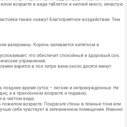
лом возрасте в виде таблеток и каплей много, зачастую
астойки также окажут благоприятное воздействие. Тем
рня валерианы. Корень заливается кипятком и
спокаивает, что обеспечит спокойный и здоровый сон;
зические упражнения;
семян варятся в пол литре вина около десяти минут.
позднее время суток – легкие и непринужденные. Не
но, а в преклонном возрасте и подавно;
 в чистом виде;
пожилом возрасте. Покрасьте стены в темные тона или
м лучше себя чувствует в затемненном помещении. Именно