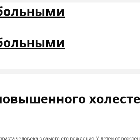
повышенного холест
раста человека с самого его рождения. У детей от рожден