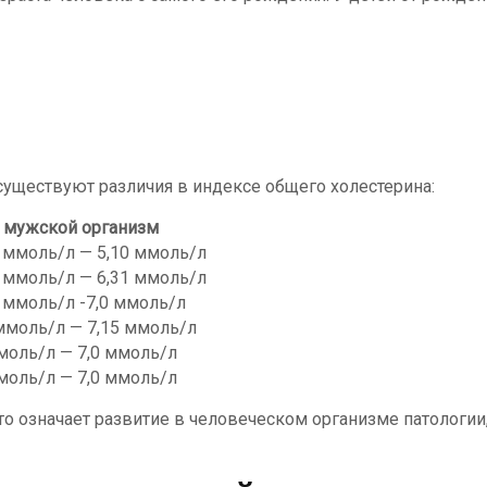
существуют различия в индексе общего холестерина:
мужской организм
0 ммоль/л — 5,10 ммоль/л
0 ммоль/л — 6,31 ммоль/л
 ммоль/л -7,0 ммоль/л
 ммоль/л — 7,15 ммоль/л
моль/л — 7,0 ммоль/л
моль/л — 7,0 ммоль/л
это означает развитие в человеческом организме патологи