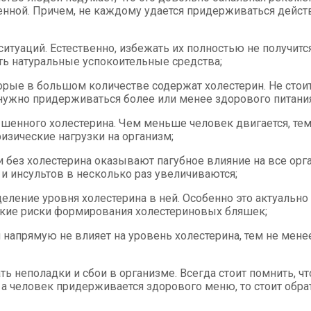
енной. Причем, не каждому удается придерживаться действ
туаций. Естественно, избежать их полностью не получится
ть натуральные успокоительные средства;
орые в большом количестве содержат холестерин. Не стоит
нужно придерживаться более или менее здорового питания
ышенного холестерина. Чем меньше человек двигается, те
изические нагрузки на организм;
и без холестерина оказывают пагубное влияние на все ор
и инсультов в несколько раз увеличиваются;
деление уровня холестерина в ней. Особенно это актуальн
окие риски формирования холестериновых бляшек;
 напрямую не влияет на уровень холестерина, тем не мене
 неполадки и сбои в организме. Всегда стоит помнить, ч
т, а человек придерживается здорового меню, то стоит обр