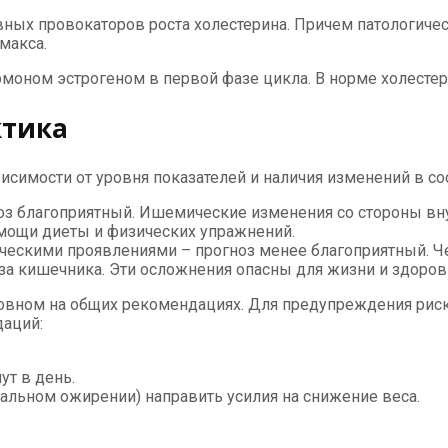
вных провокаторов роста холестерина. Причем патологич
макса.
моном эстрогеном в первой фазе цикла. В норме холестер
ктика
исимости от уровня показателей и наличия изменений в со
з благоприятный. Ишемические изменения со стороны внут
мощи диеты и физических упражнений.
ческими проявлениями – прогноз менее благоприятный. Ч
оза кишечника. Эти осложнения опасны для жизни и здоров
овном на общих рекомендациях. Для предупреждения риск
аций:
ут в день.
альном ожирении) направить усилия на снижение веса.