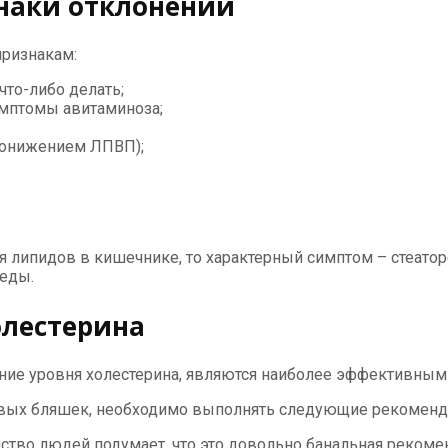
наки отклонений
ризнакам:
что-либо делать;
имптомы авитаминоза;
 понижением ЛПВП);
липидов в кишечнике, то характерный симптом – стеатор
леды.
лестерина
ие уровня холестерина, являются наиболее эффективными
новых бляшек, необходимо выполнять следующие рекоменд
ство людей подумает, что это довольно банальная рекоме