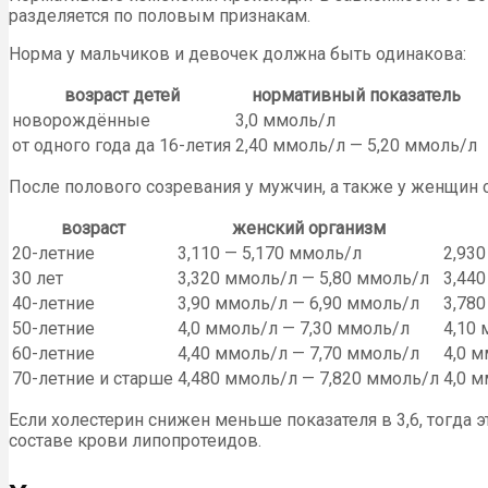
разделяется по половым признакам.
Норма у мальчиков и девочек должна быть одинакова:
возраст детей
нормативный показатель
новорождённые
3,0 ммоль/л
от одного года да 16-летия
2,40 ммоль/л — 5,20 ммоль/л
После полового созревания у мужчин, а также у женщин 
возраст
женский организм
20-летние
3,110 — 5,170 ммоль/л
2,93
30 лет
3,320 ммоль/л — 5,80 ммоль/л
3,44
40-летние
3,90 ммоль/л — 6,90 ммоль/л
3,780
50-летние
4,0 ммоль/л — 7,30 ммоль/л
4,10
60-летние
4,40 ммоль/л — 7,70 ммоль/л
4,0 м
70-летние и старше
4,480 ммоль/л — 7,820 ммоль/л
4,0 м
Если холестерин снижен меньше показателя в 3,6, тогда 
составе крови липопротеидов.