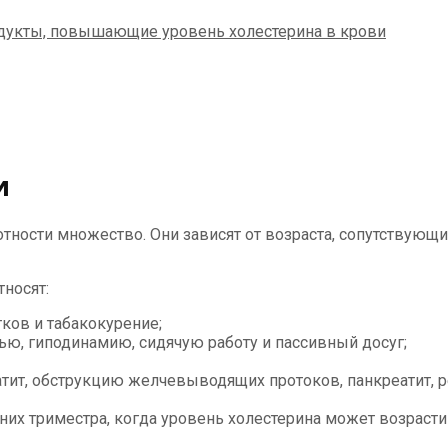
и
тности множество. Они зависят от возраста, сопутствующ
тносят:
ков и табакокурение;
ю, гиподинамию, сидячую работу и пассивный досуг;
атит, обструкцию желчевыводящих протоков, панкреатит, 
их триместра, когда уровень холестерина может возрасти 