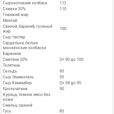
Сырокопченая колбаса
112
Сливки 30%
110
Говяжий жир
Минтай
Свиной, бараний, гусиный
100
жир
Сыр Честер
Сардельки, белые
мюнхенские колбаски
Баранина
Сметана 30%
От 90 до 100
Телятина
Сельдь
95
Сыр Эмменталь
95
Сыр Камамбер
От 38 до 95
Крольчатина
90
Курица, темное мясо без
кожи
Смальц свиной
Гусь
85