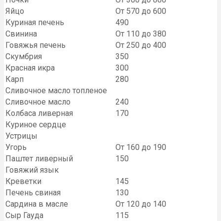
Яйцо
От 570 до 600
Куриная печень
490
Свинина
От 110 до 380
Говяжья печень
От 250 до 400
Скумбрия
350
Красная икра
300
Карп
280
Сливочное масло топленое
Сливочное масло
240
Колбаса ливерная
170
Куриное сердце
Устрицы
Угорь
От 160 до 190
Паштет ливерный
150
Говяжий язык
Креветки
145
Печень свиная
130
Сардина в масле
От 120 до 140
Сыр Гауда
115