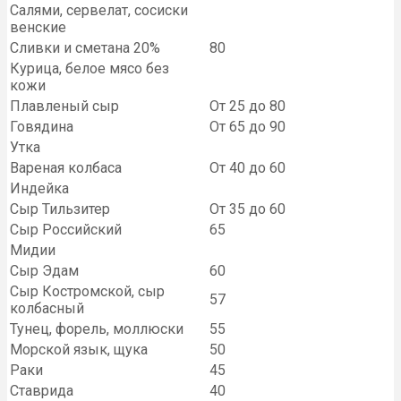
Салями, сервелат, сосиски
венские
Сливки и сметана 20%
80
Курица, белое мясо без
кожи
Плавленый сыр
От 25 до 80
Говядина
От 65 до 90
Утка
Вареная колбаса
От 40 до 60
Индейка
Сыр Тильзитер
От 35 до 60
Сыр Российский
65
Мидии
Сыр Эдам
60
Сыр Костромской, сыр
57
колбасный
Тунец, форель, моллюски
55
Морской язык, щука
50
Раки
45
Ставрида
40