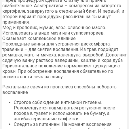
Перед процедурой сделать клизму или принять
слабительное. Альтернатива – компрессы из натертого
картофеля, завернутого в стерильный бинт. И первый, и
второй вариант процедуры рассчитан на 15 минут
применения.
Мед и прополис, мумие, алоэ, сливочное масло.
Использовать в виде мази или суппозиториев.
Оказывает комплексное влияние.
Прохладные ванны для устранения дискомфорта,
травяные – для снятия воспаления. Из трав подойдет
ромашка, мать-и-мачеха, календула, зверобой. Дополнит
сидячую ванну раствор валерианы, каштан и кора дуба.
Горизонтальное положение нормализует циркуляцию
крови. При обострении воспаления обязательно по
возможности лечь на спину.
Ректальные свечи из прополиса способны побороть
воспаление
Строгое соблюдение интимной гигиены.
Рекомендуется подмываться регулярно после
похода в туалет и использовать не бумагу, а
антибактериальные салфетки.
Следить за питанием. На момент воспаления