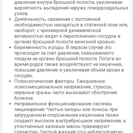
давления внутри брюшной полости, увеличивая
вероятность выпадения наружу геморроидальных
узлов;
Деятельность, связанная с постоянной
необходимостью находиться в статичной позе или,
наоборот, с чрезмерной динамической
активностью ведет к переполнению сосудов в
органах брюшной полости венозной кровью.
Беременность и роды. В первом случае это
происходит за счет давления, оказываемого
плодом на органы брюшной полости. Потуги во
время родов также воздействуют на кишечник,
повышая давление и увеличивая объем крови в
сосудах;
Психологические факторы. Ежедневное
психоэмоциональное напряжение, стрессы,
нервные срывы часто вызывают обострение
болезни.
Неправильное функционирование системы
пищеварения. Частые запоры или поносы при
затрудненном опорожнении кишечника также
создают высокое внутрибрюшное напряжение, а
уплотненные каловые массы травмируют
слизистую. Частый жидкий стул неблагоприятно