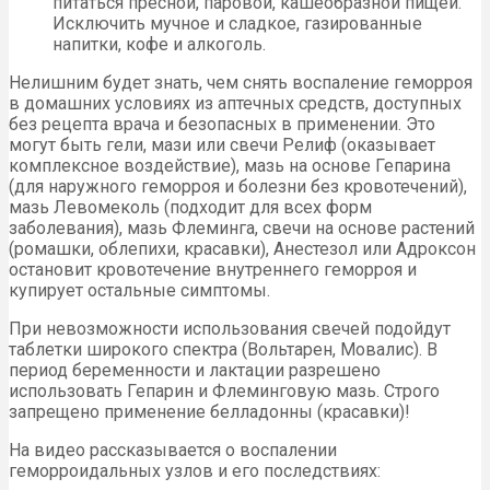
питаться пресной, паровой, кашеобразной пищей.
Исключить мучное и сладкое, газированные
напитки, кофе и алкоголь.
Нелишним будет знать, чем снять воспаление геморроя
в домашних условиях из аптечных средств, доступных
без рецепта врача и безопасных в применении. Это
могут быть гели, мази или свечи Релиф (оказывает
комплексное воздействие), мазь на основе Гепарина
(для наружного геморроя и болезни без кровотечений),
мазь Левомеколь (подходит для всех форм
заболевания), мазь Флеминга, свечи на основе растений
(ромашки, облепихи, красавки), Анестезол или Адроксон
остановит кровотечение внутреннего геморроя и
купирует остальные симптомы.
При невозможности использования свечей подойдут
таблетки широкого спектра (Вольтарен, Мовалис). В
период беременности и лактации разрешено
использовать Гепарин и Флеминговую мазь. Строго
запрещено применение белладонны (красавки)!
На видео рассказывается о воспалении
геморроидальных узлов и его последствиях: