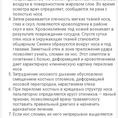
воздуха в поверхностном жировом слое. Во время
осмотра врач определяет, сообщается ли рана с
полостью носа.
Затем развивается отечность мягких тканей носа,
глаз и скул, появляются кровоподтеки в районе
скул и век. Кровоизлияние под кожей возникает в
результате повреждения сосудов. Спустя сутки
отек носа и окружающих тканей становится
обширным. Синяки образуются вокруг носа и под
глазами. Заметный отек в зоне приложения удара
позволяет узнать, сломан ли нос. Этот симптом в
сочетании с болью, деформацией и кровотечением
дает характерную клиническую картину перелома
носа.
Затруднение носового дыхание обусловлено
смещением костных отломков, деформацией
носовой перегородки, нарастанием отека.
При переломе костных и хрящевых структур носа
пальпаторно определяется хруст отломков — явный
признак, позволяющий врачу-травматологу
поставить правильный диагноз и назначить
адекватное лечение.
Если нос сломан, из него непрерывно выделяется