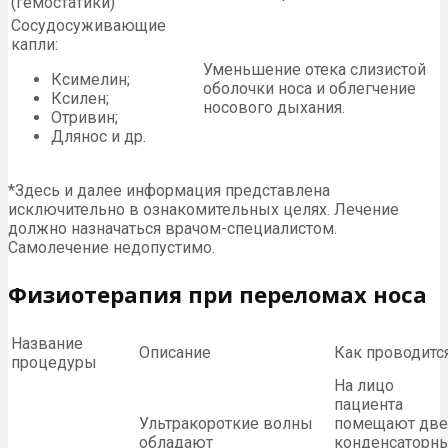
(гемостатики)
Сосудосуживающие
капли:
Уменьшение отека слизистой
Ксимелин;
оболочки носа и облегчение
Ксилен;
носового дыхания.
Отривин;
Длянос и др.
*Здесь и далее информация представлена
исключительно в ознакомительных целях. Лечение
должно назначаться врачом-специалистом.
Самолечение недопустимо.
Физиотерапия при переломах носа
Название
Описание
Как проводитс
процедуры
На лицо
пациента
Ультракороткие волны
помещают две
обладают
конденсаторн