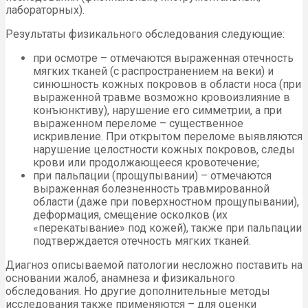
лабораторных).
Результаты физикального обследования следующие:
при осмотре – отмечаются выраженная отечность
мягких тканей (с распространением на веки) и
синюшность кожных покровов в области носа (при
выраженной травме возможно кровоизлияние в
конъюнктиву), нарушение его симметрии, а при
выраженном переломе – существенное
искривление. При открытом переломе выявляются
нарушение целостности кожных покровов, следы
крови или продолжающееся кровотечение;
при пальпации (прощупывании) – отмечаются
выраженная болезненность травмированной
области (даже при поверхностном прощупывании),
деформация, смещение осколков (их
«перекатывание» под кожей), также при пальпации
подтверждается отечность мягких тканей.
Диагноз описываемой патологии несложно поставить на
основании жалоб, анамнеза и физикального
обследования. Но другие дополнительные методы
исследования также применяются – для оценки