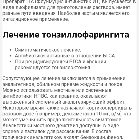
Препарат ТГА (Флуимуцил антибиотик ИТ) выпускается в
виде лиофилизата для приготовления раствора, имеет
разные пути введения. Наиболее частым является его
ингаляционное применение.
Лечение тонзиллофарингита
Симптоматическое лечение.
Антибиотики, активные в отношении БГСА.
При рецидивирующей БГСА инфекции
рекомендуется тонзиллэктомия.
Сопутствующее лечение заключается в применении
анальгетиков, обильном приеме жидкости и покое.
Можно использовать местные или системные
антибиотики. НПВС, как правило, оказывают
выраженный системный анальгезирующий эффект.
Некоторые врачи также назначают кортикостероиды в
разовой дозе (например, дексаметазон 10 мг, в/м), что
может уменьшить продолжительность симптомов.
Анальгетики местного действия доступны в виде
спреев и пастилок для рассасывания. В состав
топических анальгетиков входят бензокаин, фенол,