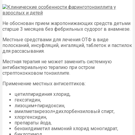
Не обоснован прием жаропонижающих средств детьми
старше 3 месяцев без фебрильных судорог в анамнезе.
Местные средствами для лечения ОТФ в виде
полосканий, инсуфляций, ингаляций, таблеток и пастилок
для рассасывания.
Местная терапия не может заменить системную
антибактериальную терапию при остром
стрептококковом тонзиллите.
Применение местных антисептиков:
цетилпиридиния хлорид,
гексэтидин,
лизоцим+пиридоксин,
амилметакрезол+дихлорбензиловый спирт,
хлоргексидин,
препараты йода,
бензилдиметил аммоний хлорид моногидрат,
биклотимол,