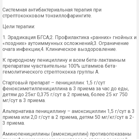
Системная антибактериальная терапия при
стрептококковом тонзиллофарингите.
Цели терапии:
1. Эрадикация БГСА;2. Профилактика «ранних» гнойных и
«поздних» аутоиммунных осложнений;3. Ограничение
очага инфекции;4. Клиническое выздоровление.
К природному пенициллину и всем бета-лактамным
препаратам чувствительны 100% штаммов бета-
гемолитического стрептококка группы А.
Стартовый препарат – пенициллин: 1,5 г/сут
феноксиметилпенициллина в 3 приема за час до еды,
детям до 25кг 0,375 г/сут в 2 приема, более 25 кг 750
мг/сут в 3 приема.
Альтернатива пенициллину – амоксициллин 1,5 г/сут в 3
приема или 2,0 г/сут в 2 приема, детям 50 мг/кг/сут в 2-
3 приема.
Аминопенициллины (амоксициллин) противопоказаны