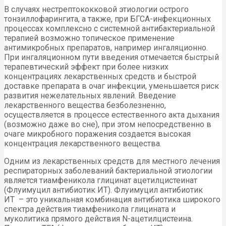
В случаях нестрептококковой этиологии острого
тонзиллофарингита, а также, при БГСА-инфекционных
процессах комплексно с системной антибактериальной
терапией возможно топическое применение
антимикробных препаратов, например ингаляционно.
При ингаляционном пути введения отмечается быстрый
терапевтический эффект при более низких
концентрациях лекарственных средств и быстрой
доставке препарата в очаг инфекции, уменьшается риск
развития нежелательных явлений. Введение
лекарственного вещества безболезненно,
осуществляется в процессе естественного акта дыхания
(возможно даже во сне), при этом непосредственно в
очаге микробного поражения создается высокая
концентрация лекарственного вещества.
Одним из лекарственных средств для местного лечения
респираторных заболеваний бактериальной этиологии
является тиамфеникола глицинат ацетилцистеинат
(Флуимуцил антибиотик ИТ). Флуимуцил антибиотик
ИТ – это уникальная комбинация антибиотика широкого
спектра действия тиамфеникола глицината и
муколитика прямого действия N-ацетилцистеина.