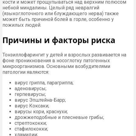
кости и может прощупываться над верхним полюсом
небной миндалины. Целый ряд невралгий
(языкоглоточного или блуждающего нерва) также
может быть причиной болей в горле, особенно у
пожилых людей.
Причины и факторы риска
Тонзиллофарингит у детей и взрослых развивается на
фоне проникновения в носоглотку патогенных
микроорганизмов. Основными возбудителями
патологии являются:
вирус гриппа, парагриппа;
аденовирусы;
герпевирусы;
вирус Эпштейна-Барр;
вирус Коксаки;
вирусы кори, краснухи;
дрожжеподобные и плесневые грибы;
стрептококки;
стафилококки;
хламидии;