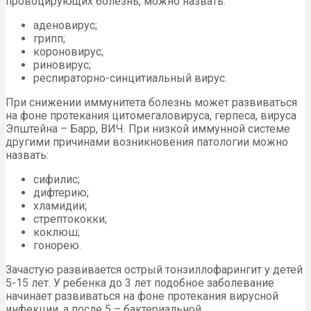
провоцирующих болезнь, можно назвать:
аденовирус;
грипп;
короновирус;
риновирус;
респираторно-синцитиальный вирус.
При снижении иммунитета болезнь может развиваться
на фоне протекания цитомегаловируса, герпеса, вируса
Эпштейна – Барр, ВИЧ. При низкой иммунной системе
другими причинами возникновения патологии можно
назвать:
сифилис;
дифтерию;
хламидии;
стрептококки;
коклюш;
гонорею.
Зачастую развивается острый тонзиллофарингит у детей
5-15 лет. У ребенка до 3 лет подобное заболевание
начинает развиваться на фоне протекания вирусной
инфекции, а после 5 – бактериальной.