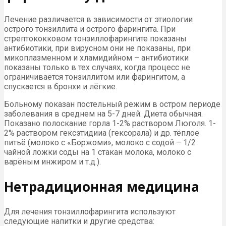
Лечение различается в зависимости от этиологии
острого тонзиллита и острого фарингита. При
стрептококковом тонзиллофарингите показаны
антибиотики, при вирусном они не показаны, при
микоплазменном и хламидийном – антибиотики
показаны только в тех случаях, когда процесс не
ограничивается тонзиллитом или фарингитом, а
спускается в бронхи и лёгкие.
Больному показан постельный режим в остром периоде
заболевания в среднем на 5-7 дней. Диета обычная.
Показано полоскание горла 1-2% раствором Люголя. 1-
2% раствором гексэтидииа (гексорала) и др. тёплое
питьё (молоко с «Боржоми», молоко с содой – 1/2
чайной ложки соды на 1 стакан молока, молоко с
варёным инжиром и т.д.).
Нетрадиционная медицина
Для лечения тонзиллофарингита используют
следующие напитки и другие средства: