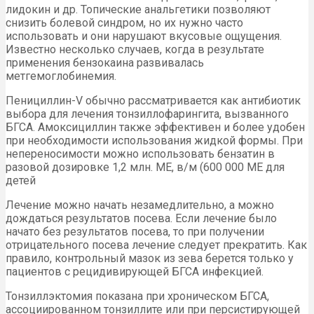
лидокин и др. Топические анальгетики позволяют
снизить болевой синдром, но их нужно часто
использовать и они нарушают вкусовые ощущения.
Известно несколько случаев, когда в результате
применения бензокаина развивалась
метгемоглобинемия.
Пенициллин-V обычно рассматривается как антибиотик
выбора для лечения тонзиллофарингита, вызванного
БГСА. Амоксициллин также эффективен и более удобен
при необходимости использования жидкой формы. При
непереносимости можно использовать бензатин в
разовой дозировке 1,2 млн. ME, в/м (600 000 ME для
детей
Лечение можно начать незамедлительно, а можно
дождаться результатов посева. Если лечение было
начато без результатов посева, то при получении
отрицательного посева лечение следует прекратить. Как
правило, контрольный мазок из зева берется только у
пациентов с рецидивирующей БГСА инфекцией.
Тонзиллэктомия показана при хроническом БГСА,
ассоциированном тонзиллите или при персистирующей