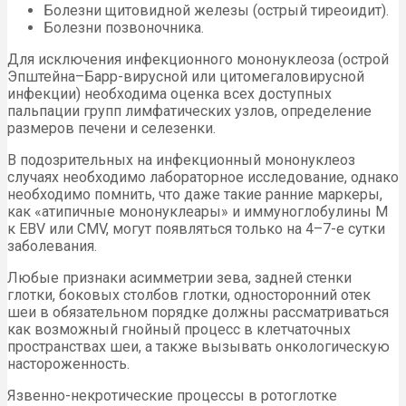
Болезни щитовидной железы (острый тиреоидит).
Болезни позвоночника.
Для исключения инфекционного мононуклеоза (острой
Эпштейна–Барр-вирусной или цитомегаловирусной
инфекции) необходима оценка всех доступных
пальпации групп лимфатических узлов, определение
размеров печени и селезенки.
В подозрительных на инфекционный мононуклеоз
случаях необходимо лабораторное исследование, однако
необходимо помнить, что даже такие ранние маркеры,
как «атипичные мононуклеары» и иммуноглобулины М
к EBV или CMV, могут появляться только на 4–7-е сутки
заболевания.
Любые признаки асимметрии зева, задней стенки
глотки, боковых столбов глотки, односторонний отек
шеи в обязательном порядке должны рассматриваться
как возможный гнойный процесс в клетчаточных
пространствах шеи, а также вызывать онкологическую
настороженность.
Язвенно-некротические процессы в ротоглотке