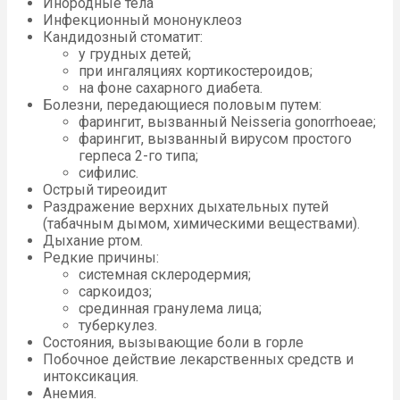
Инородные тела
Инфекционный мононуклеоз
Кандидозный стоматит:
у грудных детей;
при ингаляциях кортикостероидов;
на фоне сахарного диабета.
Болезни, передающиеся половым путем:
фарингит, вызванный Neisseria gonorrhoeae;
фарингит, вызванный вирусом простого
герпеса 2-го типа;
сифилис.
Острый тиреоидит
Раздражение верхних дыхательных путей
(табачным дымом, химическими веществами).
Дыхание ртом.
Редкие причины:
системная склеродермия;
саркоидоз;
срединная гранулема лица;
туберкулез.
Состояния, вызывающие боли в горле
Побочное действие лекарственных средств и
интоксикация.
Анемия.