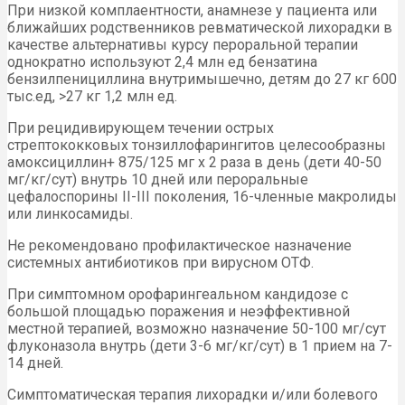
При низкой комплаентности, анамнезе у пациента или
ближайших родственников ревматической лихорадки в
качестве альтернативы курсу пероральной терапии
однократно используют 2,4 млн ед бензатина
бензилпенициллина внутримышечно, детям до 27 кг 600
тыс.ед, >27 кг 1,2 млн ед.
При рецидивирующем течении острых
стрептококковых тонзиллофарингитов целесообразны
амоксициллин+ 875/125 мг х 2 раза в день (дети 40-50
мг/кг/сут) внутрь 10 дней или пероральные
цефалоспорины II-III поколения, 16-членные макролиды
или линкосамиды.
Не рекомендовано профилактическое назначение
системных антибиотиков при вирусном ОТФ.
При симптомном орофарингеальном кандидозе с
большой площадью поражения и неэффективной
местной терапией, возможно назначение 50-100 мг/сут
флуконазола внутрь (дети 3-6 мг/кг/сут) в 1 прием на 7-
14 дней.
Симптоматическая терапия лихорадки и/или болевого