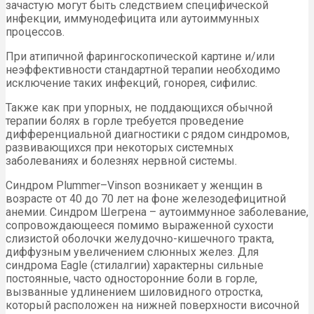
зачастую могут быть следствием специфической
инфекции, иммунодефицита или аутоиммунных
процессов.
При атипичной фарингоскопической картине и/или
неэффективности стандартной терапии необходимо
исключение таких инфекций, гонорея, сифилис.
Также как при упорных, не поддающихся обычной
терапии болях в горле требуется проведение
дифференциальной диагностики с рядом синдромов,
развивающихся при некоторых системных
заболеваниях и болезнях нервной системы.
Синдром Plummer–Vinson возникает у женщин в
возрасте от 40 до 70 лет на фоне железодефицитной
анемии. Синдром Шегрена – аутоиммунное заболевание,
сопровождаю­щееся помимо выраженной сухости
слизистой оболочки желудочно-кишечного тракта,
диффузным увеличением слюнных желез. Для
синдрома Eagle (стилалгии) характерны сильные
постоянные, часто односторонние боли в горле,
вызванные удлинением шиловидного отростка,
который расположен на нижней поверхности височной