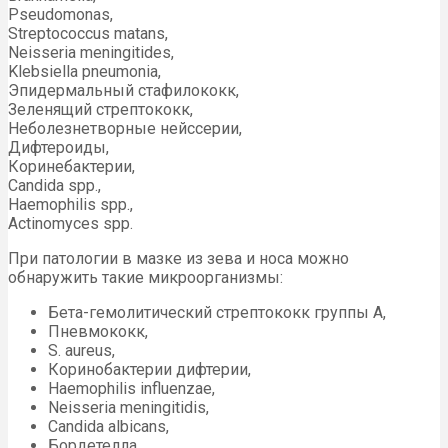
Pseudomonas,
Streptococcus matans,
Neisseria meningitides,
Klebsiella pneumonia,
Эпидермальный стафилококк,
Зеленящий стрептококк,
Неболезнетворные нейссерии,
Дифтероиды,
Коринебактерии,
Candida spp.,
Haemophilis spp.,
Actinomyces spp.
При патологии в мазке из зева и носа можно
обнаружить такие микроорганизмы:
Бета-гемолитический стрептококк группы А,
Пневмококк,
S. aureus,
Коринобактерии дифтерии,
Haemophilis influenzae,
Neisseria meningitidis,
Candida albicans,
Бордетелла,