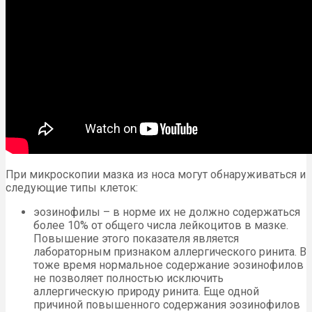
При микроскопии мазка из носа могут обнаруживаться и
следующие типы клеток:
эозинофилы – в норме их не должно содержаться
более 10% от общего числа лейкоцитов в мазке.
Повышение этого показателя является
лабораторным признаком аллергического ринита. В
тоже время нормальное содержание эозинофилов
не позволяет полностью исключить
аллергическую природу ринита. Еще одной
причиной повышенного содержания эозинофилов