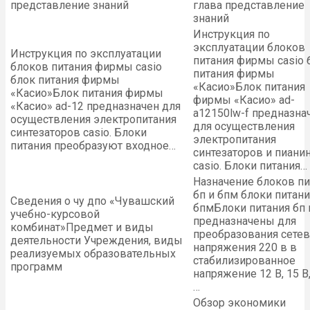
представление знаний
глава представление
знаний
Инструкция по
эксплуатации блоков
Инструкция по эксплуатации
питания фирмы casio 
блоков питания фирмы casio
питания фирмы
блок питания фирмы
«Касио»
Блок питания
«Касио»
Блок питания фирмы
фирмы «Касио» ad-
«Касио» ad-12 предназначен для
a12150lw-f предназна
осуществления электропитания
для осуществления
cинтезаторов casio. Блоки
электропитания
питания преобразуют входное…
cинтезаторов и пиани
casio. Блоки питания…
Назначение блоков пи
бп и бпм блоки питани
Сведения о чу дпо «Чувашский
бпм
Блоки питания бп 
учебно-курсовой
предназначены для
комбинат»
Предмет и виды
преобразования сетев
деятельности Учреждения, виды
напряжения 220 в в
реализуемых образовательных
стабилизированное
программ
напряжение 12 В, 15 В,
…
Обзор экономики