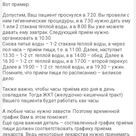
Вот пример:
Допустим, Ваш пациент проснулся в 7.20. Вы провели с
ним гигиенические процедуры, и в 7.30 нужно дать ему
1 или 2 стакана тёплой воды, а в 8.00 Вы уже можете
давать ему завтрак. Следующий приём нужно
организовать в 10.30.
Снова питьё воды – 1-2 стакана тёплой воды, а через
пол часа – приём пищи, т.е. в 11.00. Далее, наступает
13.30 – 1-2 ст. тёплой воды, а в 14.00 – обед. Далее в
16.30 – 1-2 ст. тёплой воды, и в 17.00 – второй перекус.
Далее в 19.00 – 1-2 ст. тёплой воды, и в 19.30 – ужин.
Помните, что приём пищи по расписанию – великое
дело
Также важно, чтобы часы приёма изо дня в день
совпадали. Тогда ЖКТ (желудочно-кишечный тракт)
Вашего пациента будет работать как часы
А любые часы нужно завести. Поэтому временной
график Вам в этом поможет.
Ещё одна важная деталь – составленный график приёма
пищи должен соответствовать графику приёма
лекарств. Ведь некоторые лекарства нужно принимать