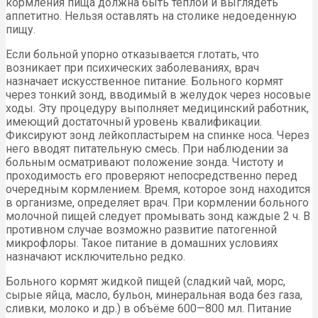
кормления пища должна быть тёплой и выглядеть
аппетитно. Нельзя оставлять на столике недоеденную
пищу.
Если больной упорно отказывается глотать, что
возникает при психических заболеваниях, врач
назначает искусственное питание. Больного кормят
через тонкий зонд, вводимый в желудок через носовые
ходы. Эту процедуру выполняет медицинский работник,
имеющий достаточный уровень квалификации.
Фиксируют зонд лейкопластырем на спинке носа. Через
него вводят питательную смесь. При наблюдении за
больным осматривают положение зонда. Чистоту и
проходимость его проверяют непосредственно перед
очередным кормлением. Время, которое зонд находится
в организме, определяет врач. При кормлении больного
молочной пищей следует промывать зонд каждые 2 ч. В
противном случае возможно развитие патогенной
микрофлоры. Такое питание в домашних условиях
назначают исключительно редко.
Больного кормят жидкой пищей (сладкий чай, морс,
сырые яйца, масло, бульон, минеральная вода без газа,
сливки, молоко и др.) в объёме 600—800 мл. Питание