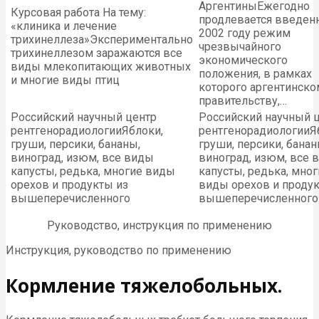
Аргентины
Ежегодно
Курсовая работа На тему:
продлевается введен
«клиника и лечение
2002 году режим
трихинеллеза»
Экспериментально
чрезвычайного
трихинеллезом заражаются все
экономического
виды млекопитающих животных
положения, в рамках
и многие виды птиц
которого аргентинско
правительству,…
Российский научный центр
Российский научный 
рентгенорадиологии
Яблоки,
рентгенорадиологии
Я
груши, персики, бананы,
груши, персики, банан
виноград, изюм, все виды
виноград, изюм, все 
капусты, редька, многие виды
капусты, редька, мног
орехов и продукты из
виды орехов и продук
вышеперечисленного
вышеперечисленного
Руководство, инструкция по применению
Инструкция, руководство по применению
Кормление тяжелобольных.