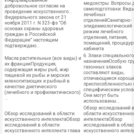
Информированное
медсестры. Вопросы 
добровольное согласие на
самоподготовки: Вид
проведение искусственного…
лечебных
Федерального закона от 21
отделений
Санитарно-
ноября 2011 г. N 323-фз “Об
эпидемиологический
основах охраны здоровья
режим лечебного
граждан в Российской
отделения, питания,
Федерации” настоящим
помещений, процедур
подтверждаю…
кабинета
6. Злаки специального
Масла растительные (все виды) и
назначения
Особую гр
их фракции
Продукция,
газонных злаков
содержащая жиры рыб, жир
составляют виды,
пищевой из рыбы и морских
отличающиеся хорош
млекопитающих и рыбный в
приспособленностью 
качестве диетического
специфическим услов
(лечебного и профилактического)
Они могут быть
…
использованы…
Обзор исследований 
Обзор исследований в области
области искусственно
искусственного интеллекта
Обзор
интеллекта
Обзор
исследований в области
исследований в облас
искусственного интеллекта глава
искусственного интел