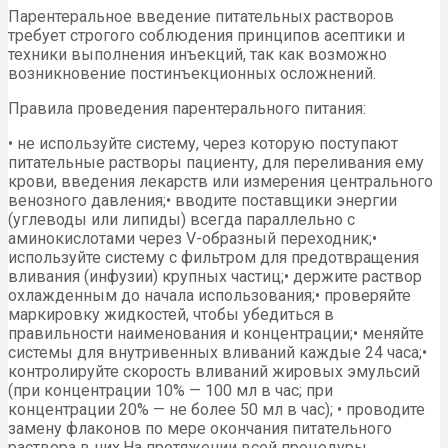
Парентеральное введение питательных растворов
требует строгого соблюдения принципов асептики и
техники выполнения инъекций, так как возможно
возникновение постинъекционных осложнений.
Правила проведения парентерального питания:
• не используйте систему, через которую поступают
питательные растворы пациенту, для переливания ему
крови, введения лекарств или измерения центрального
венозного давления;• вводите поставщики энергии
(углеводы или липиды) всегда параллельно с
аминокислотами через V-образный переходник;•
используйте систему с фильтром для предотвращения
вливания (инфузии) крупных частиц;• держите раствор
охлажденным до начала использования;• проверяйте
маркировку жидкостей, чтобы убедиться в
правильности наименования и концентрации;• меняйте
системы для внутривенных вливаний каждые 24 часа;•
контролируйте скорость вливаний жировых эмульсий
(при концентрации 10% — 100 мл в час; при
концентрации 20% — не более 50 мл в час); • проводите
замену флаконов по мере окончания питательного
раствора в них.На протяжении всей процедуры