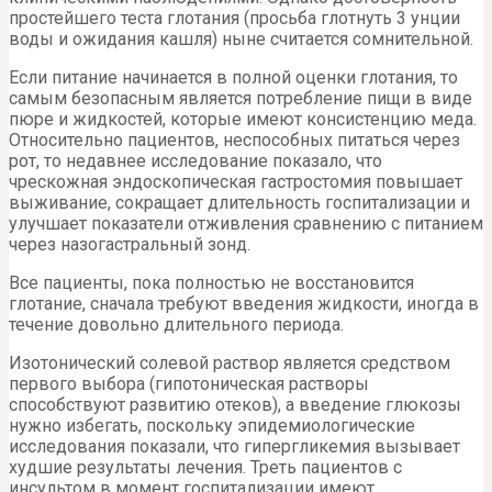
простейшего теста глотания (просьба глотнуть 3 унции
воды и ожидания кашля) ныне считается сомнительной.
Если питание начинается в полной оценки глотания, то
самым безопасным является потребление пищи в виде
пюре и жидкостей, которые имеют консистенцию меда.
Относительно пациентов, неспособных питаться через
рот, то недавнее исследование показало, что
чрескожная эндоскопическая гастростомия повышает
выживание, сокращает длительность госпитализации и
улучшает показатели отживления сравнению с питанием
через назогастральный зонд.
Все пациенты, пока полностью не восстановится
глотание, сначала требуют введения жидкости, иногда в
течение довольно длительного периода.
Изотонический солевой раствор является средством
первого выбора (гипотоническая растворы
способствуют развитию отеков), а введение глюкозы
нужно избегать, поскольку эпидемиологические
исследования показали, что гипергликемия вызывает
худшие результаты лечения. Треть пациентов с
инсультом в момент госпитализации имеют