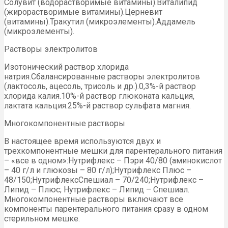
Солувит (водорастворимые витамины).Виталипид
(жирорастворимые витамины).Церневит
(витамины).Тракутил (микроэлементы).Аддамель
(микроэлементы).
Растворы электролитов
Изотонический раствор хлорида
натрия.Сбалансированные растворы электролитов
(лактосоль, ацесоль, трисоль и др.).0,3%-й раствор
хлорида калия.10%-й раствор глюконата кальция,
лактата кальция.25%-й раствор сульфата магния.
Многокомпонентные растворы
В настоящее время используются двух и
трехкомпонентные мешки для парентерального питания
– «все в одном»:Нутрифлекс – Пэри 40/80 (аминокислот
– 40 г/л и глюкозы – 80 г/л);Нутрифлекс Плюс –
48/150;НутрифлексСпешиал – 70/240;Нутрифлекс –
Липид – Плюс; Нутрифлекс – Липид – Спешиал.
Многокомпонентные растворы включают все
компоненты парентерального питания сразу в одном
стерильном мешке.