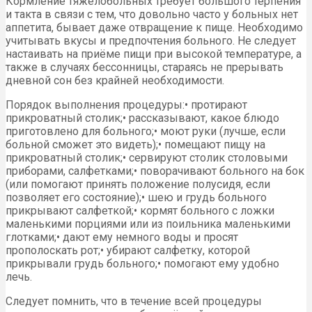
Кормление тяжелобольных требует большого терпения
и такта в связи с тем, что довольно часто у больных нет
аппетита, бывает даже отвращение к пище. Необходимо
учитывать вкусы и предпочтения больного. Не следует
настаивать на приёме пищи при высокой температуре, а
также в случаях бессонницы, стараясь не прерывать
дневной сон без крайней необходимости.
Порядок выполнения процедуры:• протирают
прикроватный столик;• рассказывают, какое блюдо
приготовлено для больного;• моют руки (лучше, если
больной сможет это видеть);• помещают пищу на
прикроватный столик;• сервируют столик столовыми
приборами, салфетками;• поворачивают больного на бок
(или помогают принять положение полусидя, если
позволяет его состояние);• шею и грудь больного
прикрывают салфеткой;• кормят больного с ложки
маленькими порциями или из поильника маленькими
глотками;• дают ему немного воды и просят
прополоскать рот;• убирают салфетку, которой
прикрывали грудь больного;• помогают ему удобно
лечь.
Следует помнить, что в течение всей процедуры