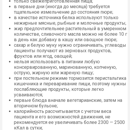
только свежеприготовленная пища;
в первые дни (иногда до месяца) требуется
тщательное измельчение до состояния пюре;
в качестве источника белка используют только
нежирные мясные, рыбные и молочные продукты;
жир предпочтительнее растительный в умеренном
количестве, сливочного масла можно не более 10 г
в день как добавку в кашу или овощное пюре;
сахар и белую муку нужно ограничивать, углеводы
пациенты получают из зерновых продуктов,
фруктов или ягод, овощей;
нельзя использовать в питании любую
консервированную, маринованную, копченую,
острую, жирную или жареную пищу;
при постельном режиме тормозится перистальтика
кишечника и переваривание пищи, поэтому нужны
послабляющие продукты, которые легко
усваиваются;
первые блюда вначале вегетарианские, затем на
вторичном бульоне;
калорийность рассчитывается с учетом веса
пациента и его возможностей движения, не
рекомендуется ее увеличивать более 2300 — 2500
кКал в сутки;