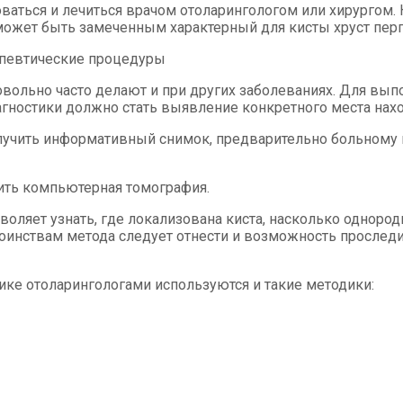
ваться и лечиться врачом отоларингологом или хирургом.
может быть замеченным характерный для кисты хруст пер
апевтические процедуры
довольно часто делают и при других заболеваниях. Для в
гностики должно стать выявление конкретного места нах
олучить информативный снимок, предварительно больному 
ить компьютерная томография.
воляет узнать, где локализована киста, насколько одноро
стоинствам метода следует отнести и возможность просле
ике отоларингологами используются и такие методики: