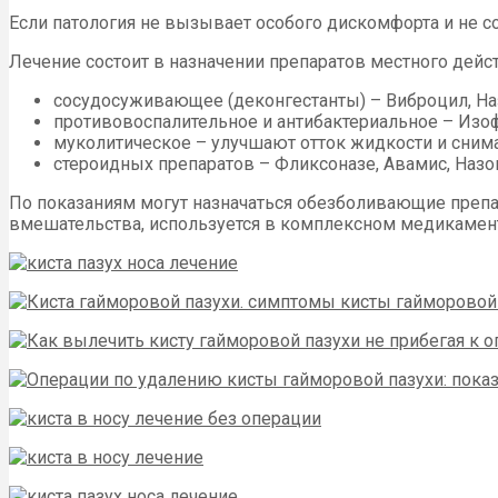
Если патология не вызывает особого дискомфорта и не 
Лечение состоит в назначении препаратов местного дейс
сосудосуживающее (деконгестанты) – Виброцил, Назо
противовоспалительное и антибактериальное – Изоф
муколитическое – улучшают отток жидкости и снима
стероидных препаратов – Фликсоназе, Авамис, Назон
По показаниям могут назначаться обезболивающие препар
вмешательства, используется в комплексном медикамент