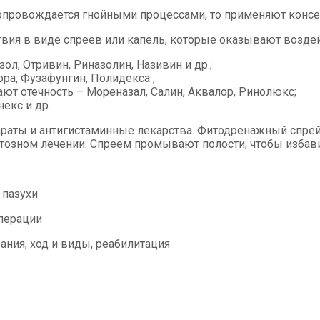
сопровождается гнойными процессами, то применяют конс
твия в виде спреев или капель, которые оказывают возде
л, Отривин, Риназолин, Називин и др.;
ра, Фузафунгин, Полидекса ;
ют отечность – Мореназал, Салин, Аквалор, Ринолюкс;
екс и др.
аты и антигистаминные лекарства. Фитодренажный спрей д
озном лечении. Спреем промывают полости, чтобы избави