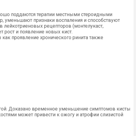
хорошо поддаются терапии местными стероидными
ур, уменьшают признаки воспаления и способствуют
 лейкотриеновых рецепторов (монтелукаст,
т рост и появление новых кист.
 как проявление хронического ринита также
стой. Доказано временное уменьшение симптомов кисты
остями может привести к ожогу и атрофии слизистой