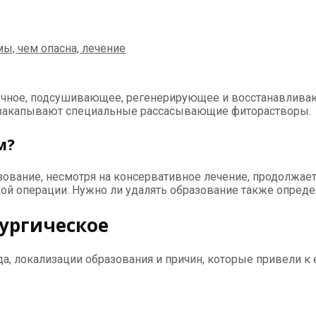
чное, подсушивающее, регенерирующее и восстанавливающ
ь закапывают специальные рассасывающие фиторастворы.
м?
ование, несмотря на консервативное лечение, продолжае
кой операции. Нужно ли удалять образование также определ
рургическое
ида, локализации образования и причин, которые привели к