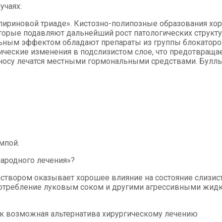
учаях:
аспириновой триаде». Кистозно-полипозные образования 
которые подавляют дальнейший рост патологических структ
ым эффектом обладают препараты из группы блокаторов
ические изменения в подслизистом слое, что предотвращае
носу лечатся местными гормональными средствами. Буллы
мпой.
народного лечения»?
створом оказывает хорошее влияние на состояние слизи
употребление луковым соком и другими агрессивными жидк
как возможная альтернатива хирургическому лечению