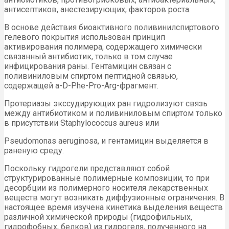
антисептиков, анестезирующих, факторов роста.
В основе действия биоактивного поливинилспиртового
гелевого покрытия использован принцип
активирования полимера, содержащего химически
связанный антибиотик, только в том случае
инфицирования раны. Гентамицин связан с
поливиниловым спиртом пептидной связью,
содержащей a-D-Phe-Pro-Arg-фрагмент.
Протериазы экссудирующих ран гидролизуют связь
между антибиотиком и поливиниловым спиртом только
в присутствии Staphylococcus aureus или
Pseudomonas aeruginosa, и гентамицин выделяется в
раненую среду.
Поскольку гидрогели представляют собой
структурированные полимерные композиции, то при
десорбции из полимерного носителя лекарственных
веществ могут возникать диффузионные ограничения. В
настоящее время изучена кинетика выделения веществ
различной химической природы (гидрофильных,
гидрофобных, белков) из гидрогеля, полученного на