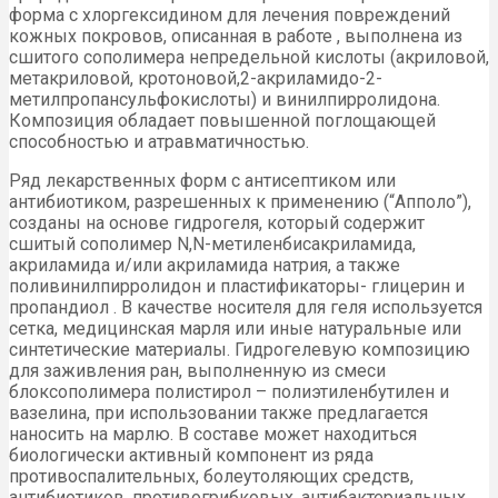
форма с хлоргексидином для лечения повреждений
кожных покровов, описанная в работе , выполнена из
сшитого сополимера непредельной кислоты (акриловой,
метакриловой, кротоновой,2-акриламидо-2-
метилпропансульфокислоты) и винилпирролидона.
Композиция обладает повышенной поглощающей
способностью и атравматичностью.
Ряд лекарственных форм с антисептиком или
антибиотиком, разрешенных к применению (“Апполо”),
созданы на основе гидрогеля, который содержит
сшитый сополимер N,N-метиленбисакриламида,
акриламида и/или акриламида натрия, а также
поливинилпирролидон и пластификаторы- глицерин и
пропандиол . В качестве носителя для геля используется
сетка, медицинская марля или иные натуральные или
синтетические материалы. Гидрогелевую композицию
для заживления ран, выполненную из смеси
блоксополимера полистирол – полиэтиленбутилен и
вазелина, при использовании также предлагается
наносить на марлю. В составе может находиться
биологически активный компонент из ряда
противоспалительных, болеутоляющих средств,
антибиотиков, противогрибковых, антибактериальных,