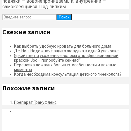
повязки — водонепроницаемый, внутренний —
самоклеящийся. Под липким...
Поиск
Свежие записи
Как выбрать удобную кровать для больного дома
Де-Нол: Надежная защита желудка в одной упаковке
Яркий цвет и ухоженные волосы с профессиональной
краской Joc – попробуйте сейчас!”
Перевозка лежачих больных: особенности и важные
моменты
Когда необходима консультация детского гинеколога?
Похожие записи
Препарат Грануфлекс