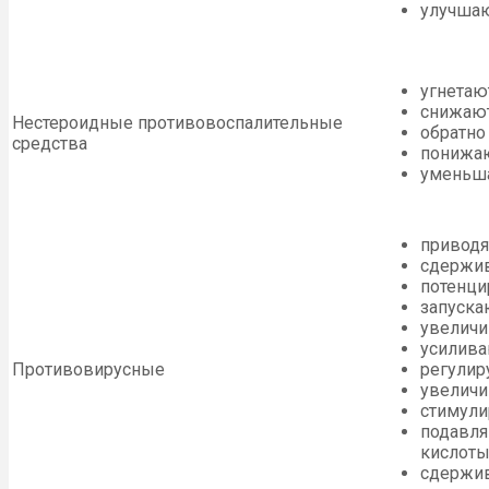
улучшаю
угнетаю
снижают
Нестероидные противовоспалительные
обратно
средства
понижаю
уменьша
приводя
сдержив
потенци
запуска
увеличи
усилива
Противовирусные
регулир
увеличи
стимули
подавля
кислоты
сдержив