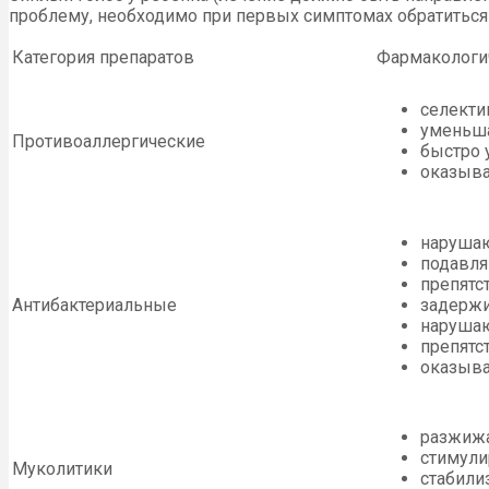
проблему, необходимо при первых симптомах обратиться
Категория препаратов
Фармакологи
селекти
уменьша
Противоаллергические
быстро 
оказыва
нарушаю
подавля
препятс
Антибактериальные
задержи
нарушаю
препятс
оказыва
разжижа
стимули
Муколитики
стабили