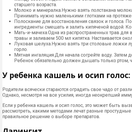
старшего возраста.
Молоко и минералка.Нужно взять полстакана молока
Принимать нужно маленькими глотками на протяжен
Полоскание для восстановления связок и голоса. По
ингредиенты смешать и залить кипяченой водой. Ког
Мать-и-мачеха.Одна из распространенных трав для 
травы и заливаем 500 мл кипятка. Настаивается око
Луковая шелуха.Нужно взять три столовые ложки лук
горло.
Мятная ингаляция.Для начала согрейте воду. Затем 
Ребенок обязательно должен дышать только ртом, ч
У ребенка кашель и осип голос:
Родители всячески стараются оградить свое чадо от разл
Однако, несмотря на все усилия, иногда неокрепший имму
Если у ребенка кашель и осип голос, это может быть выз
рассмотреть, какими методами лечат разные простудные
правильное решение о выборе препаратов.
Ларингит