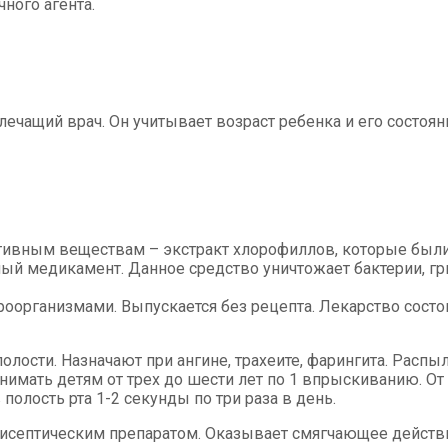
чного агента.
ечащий врач. Он учитывает возраст ребенка и его состоян
ктивным веществам – экстракт хлорофиллов, которые был
 медикамент. Данное средство уничтожает бактерии, грибк
роорганизмами. Выпускается без рецепта. Лекарство состо
олости. Назначают при ангине, трахеите, фарингита. Распыл
имать детям от трех до шести лет по 1 впрыскиванию. От 6
полость рта 1-2 секунды по три раза в день.
нтисептическим препаратом. Оказывает смягчающее действ