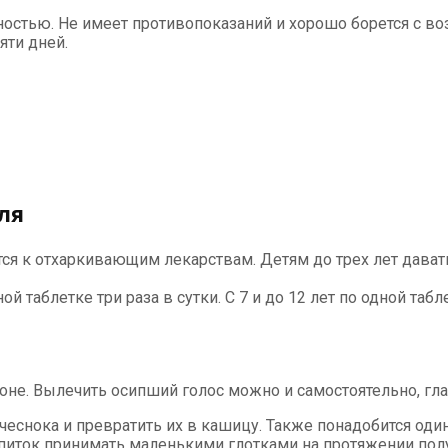
ностью. Не имеет противопоказаний и хорошо борется с в
яти дней.
ля
ся к отхаркивающим лекарствам. Детям до трех лет давать
 таблетке три раза в сутки. С 7 и до 12 лет по одной таблет
не. Вылечить осипший голос можно и самостоятельно, гла
чеснока и превратить их в кашицу. Также понадобится од
иток принимать маленькими глотками на протяжении получ