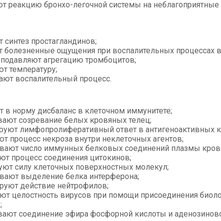
т реакцию бронхо-легочной системы на неблагоприятные 
т синтез простагландинов;
 болезненные ощущения при воспалительных процессах в
 подавляют агрегацию тромбоцитов;
т температуру;
ют воспалительный процесс.
т в норму дисбаланс в клеточном иммунитете;
ают созревание белых кровяных телец;
руют лимфопролиферативный ответ в антигеноактивных к
ют процесс некроза внутри неклеточных агентов;
вают число иммунных белковых соединений плазмы кров
ют процесс соединения цитокинов;
уют силу клеточных поверхностных молекул;
вают выделение белка интерферона;
руют действие нейтрофилов;
ют целостность вирусов при помощи присоединения биоло
;
ают соединение эфира фосфорной кислоты и аденозиново