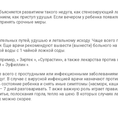
ясняется развитием такого недуга, как стенозирующий лар
нием, как приступ удушья. Если вечером у ребенка появил
о принять срочные меры.
ельных путей, удушью и летальному исходу. Чаще всего п
. Еще врачи рекомендуют вывести (вынести) больного на 
й воды с 1 чайной ложкой соды.
имер, « Зиртек », «Супрастин», а также лекарства против
 « Эуфиллин ».
ще всего с простудными или инфекционными заболеваниями
уг. В случае с вирусной инфекцией врачи назначают про
состояние ребенка и снять иные симптомы (насморк, каше
 — 7 дней разговаривать. Т акже важную роль играет прав
итье, полоскания горла, тепло на шею. В которых случаях 
к можно скорее.