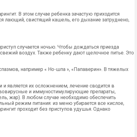
ингит. В этом случае ребенка зачастую приходится
ся лающий, свистящий кашель, его дыхание затруднено,
риступ случается ночью. Чтобы дождаться приезда
свежий воздух. Также ребенку дают щелочное питье. Это
 спазмов, например « Но-шпа », «Папаверин». В тяжелых
 и является их осложнением, лечение сводится в
тивовирусные и иммуностимулирующие препараты,
ль, жар). В любом случае необходимо обеспечить
ильный режим питания: из меню убирается все кислое,
ларингит проходит без приступов удушья. Однако