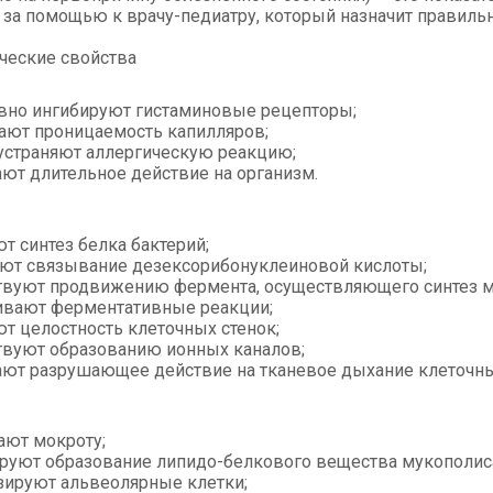
 за помощью к врачу-педиатру, который назначит правиль
ческие свойства
вно ингибируют гистаминовые рецепторы;
ют проницаемость капилляров;
устраняют аллергическую реакцию;
ют длительное действие на организм.
т синтез белка бактерий;
ют связывание дезексорибонуклеиновой кислоты;
твуют продвижению фермента, осуществляющего синтез м
вают ферментативные реакции;
т целостность клеточных стенок;
твуют образованию ионных каналов;
ют разрушающее действие на тканевое дыхание клеточн
ют мокроту;
руют образование липидо-белкового вещества мукополис
зируют альвеолярные клетки;