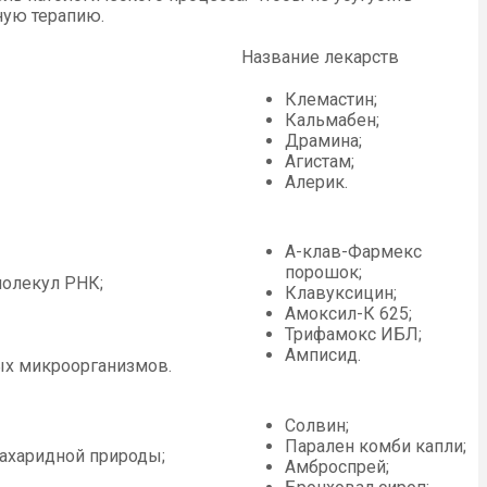
ную терапию.
Название лекарств
Клемастин;
Кальмабен;
Драмина;
Агистам;
Алерик.
А-клав-Фармекс
порошок;
олекул РНК;
Клавуксицин;
Амоксил-К 625;
Трифамокс ИБЛ;
Амписид.
ых микроорганизмов.
Солвин;
Парален комби капли;
ахаридной природы;
Амброспрей;