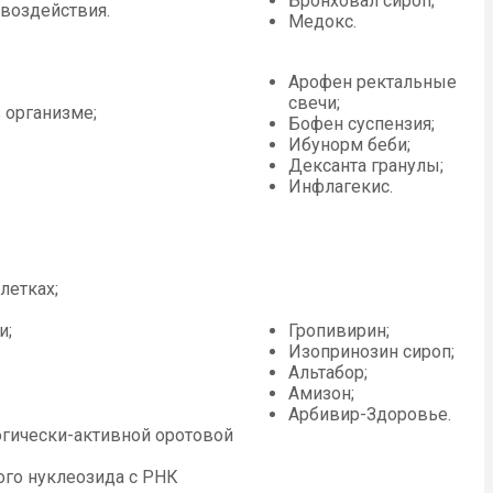
Бронховал сироп;
воздействия.
Медокс.
Арофен ректальные
свечи;
 организме;
Бофен суспензия;
Ибунорм беби;
Дексанта гранулы;
Инфлагекис.
летках;
и;
Гропивирин;
Изопринозин сироп;
Альтабор;
Амизон;
Арбивир-Здоровье.
гически-активной оротовой
го нуклеозида с РНК