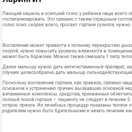
Лающий кашель и осипший голос у ребенка чаще всего объ
госпитализировать. Это связано с таким страшным состоя
голос осип, скорее всего, просвет гортани сузился, нужн
Воспаление может привести к полному перекрытию дыхат
скорой, нужно повысить уровень влажности в помещении
может быть боржоми. Можно также смешать 1 литр тепло
Далее малышу нужно дать антигистаминный препарат, напр
случаях целесообразно дать малышу сильнодействующий
Поскольку воспаление гортани, как правило, связано ча
основном к устранению причин, вызвавших основной нед
витаминные комплексы, средства, призванные облегчить 
полный покой гортани — пациенту не следует в течение 5
острое, пряное. Из лечебных процедур показаны теплое п
родителям нужно быть бдительными и начать лечение ка