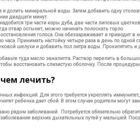
 и долить минеральной воды. Затем добавить одну столову
ии двадцати минут.
надобится три части коры дуба, две части липовых цветко
да отвар остынет, можно начинать полоскать горло.
восстановления голоса. Она обеззараживает и приводит в
ло часа. Принимать настойку четыре раза в день по одной 
овой шелухи и добавить пол литра воды. Прокипятить и да
добавьте туда масло эвкалипта. Раствор перелить в большо
тобы восстановить слизистую оболочку. После процедуры н
 чем лечить?
ичных инфекций. Для этого требуется укреплять иммунитет
нитет ребенка дает сбой. В этом случае родители могут з
вано рядом заболеваний . Потребуется обязательно обратит
 заболевания верхних дыхательных путей у малышей. Пос