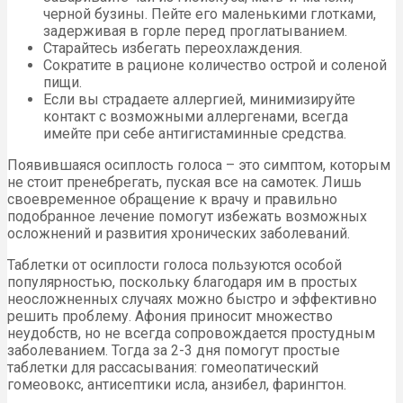
черной бузины. Пейте его маленькими глотками,
задерживая в горле перед проглатыванием.
Старайтесь избегать переохлаждения.
Сократите в рационе количество острой и соленой
пищи.
Если вы страдаете аллергией, минимизируйте
контакт с возможными аллергенами, всегда
имейте при себе антигистаминные средства.
Появившаяся осиплость голоса – это симптом, которым
не стоит пренебрегать, пуская все на самотек. Лишь
своевременное обращение к врачу и правильно
подобранное лечение помогут избежать возможных
осложнений и развития хронических заболеваний.
Таблетки от осиплости голоса пользуются особой
популярностью, поскольку благодаря им в простых
неосложненных случаях можно быстро и эффективно
решить проблему. Афония приносит множество
неудобств, но не всегда сопровождается простудным
заболеванием. Тогда за 2-3 дня помогут простые
таблетки для рассасывания: гомеопатический
гомеовокс, антисептики исла, анзибел, фарингтон.