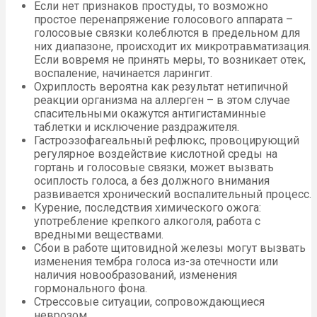
Если нет признаков простуды, то возможно
простое перенапряжение голосового аппарата –
голосовые связки колеблются в предельном для
них диапазоне, происходит их микротравматизация.
Если вовремя не принять меры, то возникает отек,
воспаление, начинается ларингит.
Охриплость вероятна как результат нетипичной
реакции организма на аллерген – в этом случае
спасительными окажутся антигистаминные
таблетки и исключение раздражителя.
Гастроэзофагеальный рефлюкс, провоцирующий
регулярное воздействие кислотной среды на
гортань и голосовые связки, может вызвать
осиплость голоса, а без должного внимания
развивается хронический воспалительный процесс.
Курение, последствия химического ожога:
употребление крепкого алкоголя, работа с
вредными веществами.
Сбои в работе щитовидной железы могут вызвать
изменения тембра голоса из-за отечности или
наличия новообразований, изменения
гормонального фона.
Стрессовые ситуации, сопровождающиеся
неврозом.