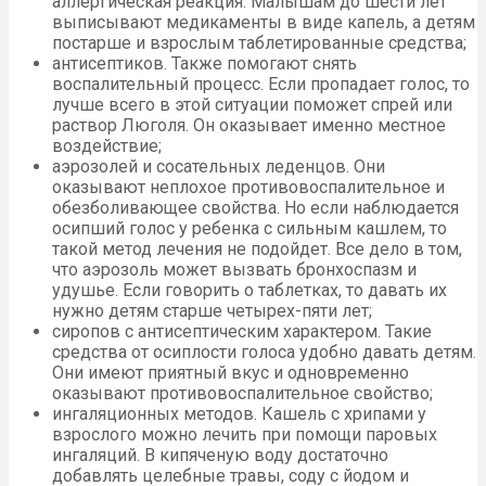
аллергическая реакция. Малышам до шести лет
выписывают медикаменты в виде капель, а детям
постарше и взрослым таблетированные средства;
антисептиков. Также помогают снять
воспалительный процесс. Если пропадает голос, то
лучше всего в этой ситуации поможет спрей или
раствор Люголя. Он оказывает именно местное
воздействие;
аэрозолей и сосательных леденцов. Они
оказывают неплохое противовоспалительное и
обезболивающее свойства. Но если наблюдается
осипший голос у ребенка с сильным кашлем, то
такой метод лечения не подойдет. Все дело в том,
что аэрозоль может вызвать бронхоспазм и
удушье. Если говорить о таблетках, то давать их
нужно детям старше четырех-пяти лет;
сиропов с антисептическим характером. Такие
средства от осиплости голоса удобно давать детям.
Они имеют приятный вкус и одновременно
оказывают противовоспалительное свойство;
ингаляционных методов. Кашель с хрипами у
взрослого можно лечить при помощи паровых
ингаляций. В кипяченую воду достаточно
добавлять целебные травы, соду с йодом и