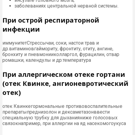
инсульте головного мозга;
заболеваниях центральной нервной системы.
При острой респираторной
инфекции
иммунитетСтрессычаи, соки, настои трав и
др.витаминовгаймориту, фронтиту, отиту, ангине,
бронхиту и пневмонииколларгол, фурацилин, отвар
ромашки, календулы и др.температура
При аллергическом отеке гортани
(отек Квинке, ангионевротический
отек)
отек Квинкегормональные противовоспалительные
препаратыпреднизолон и дексаметазонввести
специальную трубку для дыханияниже голосовых
связокнапример, при аллергии на яд насекомогоукуса