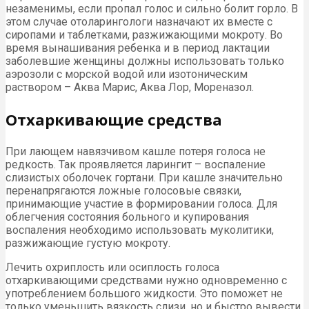
незаменимы, если пропал голос и сильно болит горло. В
этом случае отоларингологи назначают их вместе с
сиропами и таблетками, разжижающими мокроту. Во
время вынашивания ребенка и в период лактации
заболевшие женщины должны использовать только
аэрозоли с морской водой или изотоническим
раствором – Аква Марис, Аква Лор, Мореназол.
Отхаркивающие средства
При лающем навязчивом кашле потеря голоса не
редкость. Так проявляется ларингит – воспаление
слизистых оболочек гортани. При кашле значительно
перенапрягаются ложные голосовые связки,
принимающие участие в формировании голоса. Для
облегчения состояния больного и купирования
воспаления необходимо использовать муколитики,
разжижающие густую мокроту.
Лечить охриплость или осиплость голоса
отхаркивающими средствами нужно одновременно с
употреблением большого жидкости. Это поможет не
только уменьшить вязкость слизи, но и быстро вывести