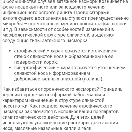
В большинстве случаев затяжной насморк возникает на
фоне неадекватного или запоздалого лечения
инфекционного острого ринита. Провокаторами
вялотекущего воспаления выступают преимущественно
микробы – стрептококки, менингококки, стафилококки
и т.д. В зависимости от особенностей изменений в
морфологической структуре слизистой, выделяют
следующие типы затяжного насморка:
атрофический – характеризуется истончением
стенок слизистой носа и образованием на ее
поверхности корок;
гипертрофический – характеризуется утолщением
слизистой носа и формированием
доброкачественных опухолей (полипы).
Как избавиться от хронического насморка? Принципы
терапии определяются формой заболевания и
характером изменений в структуре слизистой
носоглотки. Как правило, лечение атрофического
насморка заключается в использовании препаратов
симптоматического действия. Для этих целей
используются увлажняющие растворы для санации
носа, масляные назальные капли и гели.