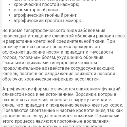
хронический простой насморк;
вазомоторный ринит;
атрофический гнойный ринит;
атрофический простой насморк.
Во время гипертрофического вида заболевания
происходит утолщение слизистой оболочки раковин носа
и разрастание клеточной соединительной ткани. При
этом сужается просвет носовых проходов, это
осложняет дыхание носом и приводит к гнусавости
голоса, головным болям, ухудшению обоняния.
Главными причинами гипертрофии является
продолжительное воздействие сосудосуживающих
капель, постоянное раздражение слизистой носовой
оболочки, хроническая инфекция носоглотки.
Атрофические формы отличаются снижением функций
слизистой носа и ее истончением. Ворсинки, которые
находятся в эпителии, перестают наружу выводить
слизь, что приводит к появлению зелено-желтых корок.
Появляются спонтанные и частые кровотечения, так как
кровеносные сосуды становятся ломкими. Причинами
этого процесса являются постоянные воспаления
носоглотки и носа, которые могут отягощаться