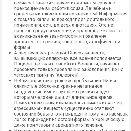
сейчас». Главной задачей их является срочное
прекращение выработки слизи. Лечебными
средствами такие капли не являются! Информация
о том, что капли не подходят для длительного
применения, есть во всех аннотациях. Это не
простое предупреждение, а предостережение от
возникновения зависимости и появления
хронического ринита, чаще всего, атрофической
формы.
Аллергическая реакция. Список веществ,
вызывающих аллергию, всё время пополняется.
Пациент, не зная о своей особенности, начинает
пресекать только проявление заболевания, но не
устраняет причину (аллерген).
Неблагоприятные условия пребывания. На все
слизистые оболочки крайне негативное
воздействие имеет сухой и горячий воздух,
которым человек дышит длительное время.
Присутствие пыли или микроскопических частиц
агрессивных веществ существенно отягчают
состояние больного и приводят к тому, что насморк
легко переходит из острой формы в хроническую
даже при условии адекватного лечения.
Наличие не вылеченных простудных заболеваний,