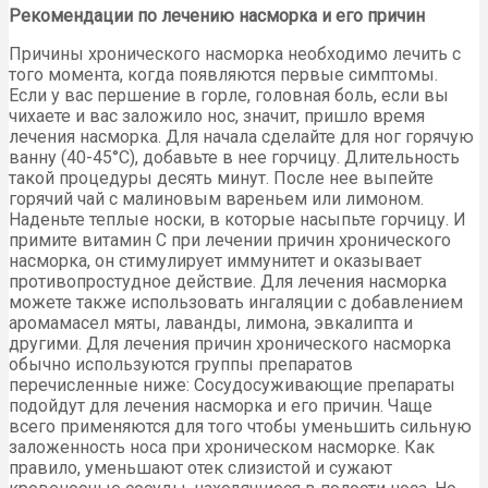
Рекомендации по лечению насморка и его причин
Причины хронического насморка необходимо лечить с
того момента, когда появляются первые симптомы.
Если у вас першение в горле, головная боль, если вы
чихаете и вас заложило нос, значит, пришло время
лечения насморка. Для начала сделайте для ног горячую
ванну (40-45°С), добавьте в нее горчицу. Длительность
такой процедуры десять минут. После нее выпейте
горячий чай с малиновым вареньем или лимоном.
Наденьте теплые носки, в которые насыпьте горчицу. И
примите витамин С при лечении причин хронического
насморка, он стимулирует иммунитет и оказывает
противопростудное действие. Для лечения насморка
можете также использовать ингаляции с добавлением
аромамасел мяты, лаванды, лимона, эвкалипта и
другими. Для лечения причин хронического насморка
обычно используются группы препаратов
перечисленные ниже: Сосудосуживающие препараты
подойдут для лечения насморка и его причин. Чаще
всего применяются для того чтобы уменьшить сильную
заложенность носа при хроническом насморке. Как
правило, уменьшают отек слизистой и сужают