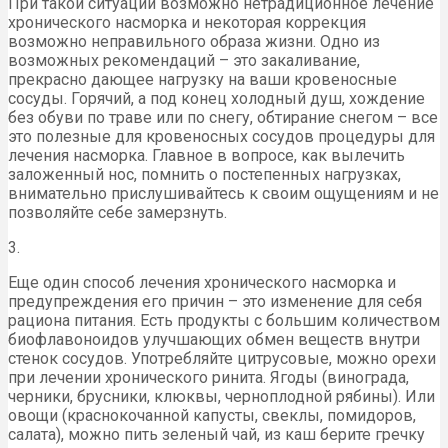
При такой ситуации возможно нетрадиционное лечение
хронического насморка и некоторая коррекция
возможно неправильного образа жизни. Одно из
возможных рекомендаций – это закаливание,
прекрасно дающее нагрузку на ваши кровеносные
сосуды. Горячий, а под конец холодный душ, хождение
без обуви по траве или по снегу, обтирание снегом – все
это полезные для кровеносных сосудов процедуры для
лечения насморка. Главное в вопросе, как вылечить
заложенный нос, помнить о постепенных нагрузках,
внимательно прислушивайтесь к своим ощущениям и не
позволяйте себе замерзнуть.
3.
Еще один способ лечения хронического насморка и
предупреждения его причин – это изменение для себя
рациона питания. Есть продукты с большим количеством
биофлавоноидов улучшающих обмен веществ внутри
стенок сосудов. Употребляйте цитрусовые, можно орехи
при лечении хронического ринита. Ягоды (винограда,
черники, брусники, клюквы, черноплодной рябины). Или
овощи (краснокочанной капусты, свеклы, помидоров,
салата), можно пить зеленый чай, из каш берите гречку