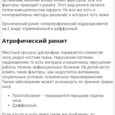
организма, наличие аллергенных факторов. Все эти
факторы приводят к риниту. Этот вид ринита лечится
путем вмешательства хирурга. Но все же есть и
консервативны методы решения, о которых чуть ниже.
Хронический ринит гипертрофический подразделяется
на 2 вида: ограниченный и диффузный.
Атрофический ринит
Местный процесс дистрофии, поражается слизистая
носа, редко костная ткань. Нарушения системы
пищеварения, то есть желудка и кишечника, нарушение
работы печени, инфекционные болезни. На детей могут
влиять такие факторы, как недостаток витаминов,
социальные условия, психическое перенапряжение.
Также заболевание может возникнуть по причине травм
носа.
Простой ринит – поражаются передние отделы
носа.
Диффузный.
Если кто-то в роду имел такие же проблемы, то,