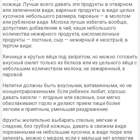
кожица. Лучше всего давать эти продукты в отварном
или запеченном виде, вареные продукты в виде целых
кусочков небольшого размера, паровые — в молотом
или рубленом виде. Молока лучше избегать вообще,
допустимо добавление в чай, каши небольшого
количества нежирного продукта, кисломолочные
продукты — постные, сыр — нежирный и неострый, в
тертом виде.
Яичница и крутые яйца под запретом, но можно готовить
вкусный омлет только из белков или из цельного яйца с
небольшим количеством молока, не зажаренный, а
паровой.
Напитки должны быть вкусными, витаминными, но не
концентрированными. Если ребенок любит, хорошо
давать кисели — ягодные или овсяные, они мягко
обволакивают горло и делают прием пищи более
легким и приятным, уменьшая раздражение.
Фрукты желательно выбирать спелые, мягкие и
сладкие, без грубой кожицы, давать в свежем виде
порезанными на небольшие кусочки, в виде пюре или
запекать, можно с медом, если у малыша нет аллергии.