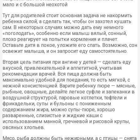
мало и с большой неохотой
Тут для родителей стоит основная задача не накормить
ребенка силой, а сделать так, чтобы он захотел кушать
сам. В некоторых случаях можно дать ему немного
«поголодать», особенно если малыш вялый, сонный,
плохо реагирует на попытки кормления и плачет.
Оставьте дитя в покое, уложите его спать. Возможно, сон
освежит малыша, и он запросит еду самостоятельно.
Вторая цель питания при ангине у детей — сделать еду
вкусной, привлекательной и аппетитной, учитывая
рекомендации врачей. Вся пища должна быть
максимально удобной для поедания, то есть мягкой, с
нежной консистенцией. Варите ребенку пюре — мясные,
рыбные, овощные, делайте легкое суфле и запеканки в
воздушной структурой, паровые котлетки, тефтели и
фрикадельки, супы и бульоны с пониженным
содержанием жира, можно супы-пюре, хорошо
разваренные, слизистые и жидкие каши с
использованием манной, гречневой и рисовой крупы,
овсяных хлопьев.
Мясо, рыба должны быть нежирными, а с птицы — снята