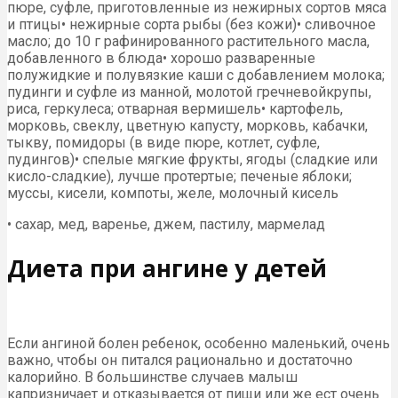
пюре, суфле, приготовленные из нежирных сортов мяса
и птицы• нежирные сорта рыбы (без кожи)• сливочное
масло; до 10 г рафинированного растительного масла,
добавленного в блюда• хорошо разваренные
полужидкие и полувязкие каши с добавлением молока;
пудинги и суфле из манной, молотой гречневойкрупы,
риса, геркулеса; отварная вермишель• картофель,
морковь, свеклу, цветную капусту, морковь, кабачки,
тыкву, помидоры (в виде пюре, котлет, суфле,
пудингов)• спелые мягкие фрукты, ягоды (сладкие или
кисло-сладкие), лучше протертые; печеные яблоки;
муссы, кисели, компоты, желе, молочный кисель
• сахар, мед, варенье, джем, пастилу, мармелад
Диета при ангине у детей
Если ангиной болен ребенок, особенно маленький, очень
важно, чтобы он питался рационально и достаточно
калорийно. В большинстве случаев малыш
капризничает и отказывается от пищи или же ест очень