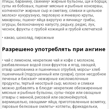
птицы, баранину, свинину• жирные бульоны, щи и борщи,
супы из бобовых, пшена• мясные и рыбные консервы,
копчености• жирные сыр и сметану, сливки и цельное
молоко• кукурузную, перловую и ячневую крупы,
макароны, пшено• яйца вкрутую и яичницу• грибы,
огурцы, белокочанную капусту, редьку, редис, лук,
чеснок; фрукты с грубой кожицей и грубой клетчаткой
• какао, шоколад, пирожные
Разрешено употреблять при ангине
• чай с лимоном, некрепкие чай и кофе с молоком,
разбавленные водой соки фруктов и ягод, овощей,
отвар шиповника и пшеничных отрубей, морсы• хлеб
пшеничный (подсушенный или сухари), сухое несдобное
печенье и бисквит• нежирные кисломолочные
продукты, тертый неострый сыр; молоко и сливки
можно добавлять в блюда• некрепкие обезжиренные
мясные и рыбные бульоны, супы-пюре или овощные
отвары с манной, рисовой или овсянойкрупой,
вермишелью, овощами• яйца, приготовленные всмятку,
паровые белковые омлеты• котлеты, фрикадельки,