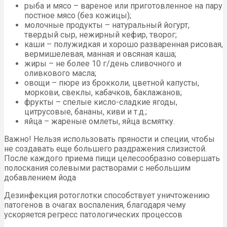
рыба и мясо – вареное или приготовленное на пару
постное мясо (без кожицы);
молочные продукты – натуральный йогурт,
твердый сыр, нежирный кефир, творог;
каши – полужидкая и хорошо разваренная рисовая,
вермишелевая, манная и овсяная каша;
жиры – не более 10 г/день сливочного и
оливкового масла;
овощи – пюре из брокколи, цветной капусты,
моркови, свеклы, кабачков, баклажанов;
фрукты – спелые кисло-сладкие ягоды,
цитрусовые, бананы, киви и т.д.;
яйца – жареные омлеты, яйца всмятку.
Важно! Нельзя использовать пряности и специи, чтобы
не создавать еще большего раздражения слизистой.
После каждого приема пищи целесообразно совершать
полоскания солевыми растворами с небольшим
добавлением йода
Дезинфекция ротоглотки способствует уничтожению
патогенов в очагах воспаления, благодаря чему
ускоряется регресс патологических процессов