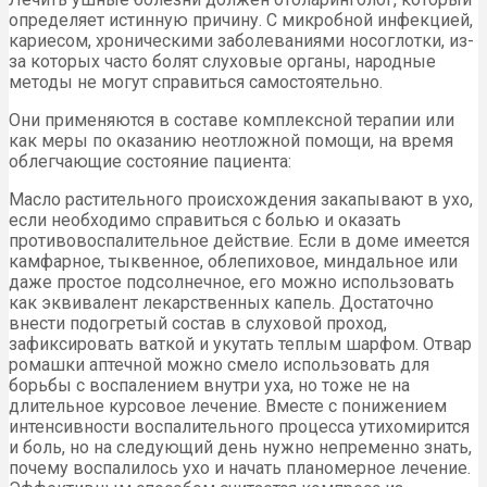
определяет истинную причину. С микробной инфекцией,
кариесом, хроническими заболеваниями носоглотки, из-
за которых часто болят слуховые органы, народные
методы не могут справиться самостоятельно.
Они применяются в составе комплексной терапии или
как меры по оказанию неотложной помощи, на время
облегчающие состояние пациента:
Масло растительного происхождения закапывают в ухо,
если необходимо справиться с болью и оказать
противовоспалительное действие. Если в доме имеется
камфарное, тыквенное, облепиховое, миндальное или
даже простое подсолнечное, его можно использовать
как эквивалент лекарственных капель. Достаточно
внести подогретый состав в слуховой проход,
зафиксировать ваткой и укутать теплым шарфом. Отвар
ромашки аптечной можно смело использовать для
борьбы с воспалением внутри уха, но тоже не на
длительное курсовое лечение. Вместе с понижением
интенсивности воспалительного процесса утихомирится
и боль, но на следующий день нужно непременно знать,
почему воспалилось ухо и начать планомерное лечение.