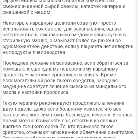
Эффективным способом считается компресс из
свежеочищенной сырой свеклы, натертой на терке и
смешанной с медом
Некоторые народные целители советуют просто
использовать сок свеклы для закапывания, однако
натертый овощ, смешанный с медом и завернутый в
стерильную марлю, оказывает более выраженное
одномоментное действие, если у пациента нет аллергии
на продукты пчеловодства
Последнее условие немаловажно, если обратиться за
помощью к еще одному поверенному народному
средству – настойке прополиса на спирту. Кроме
вспомогательной роли такого средства, народная
медицина советует лечение смесью из миндального
масла и настойки прополиса
Такую терапию рекомендуют продолжать в течение
двух недель, даже если больному кажется, что все
патологические симптомы бесследно исчезли. В теплое
время можно применять сок, отжатый из свежих
листьев грецкого ореха. Те, кто применял такое
средство, отмечают мгновенное облегчение симптомов.