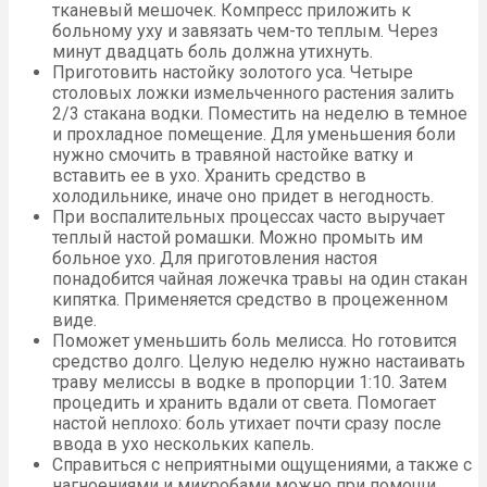
тканевый мешочек. Компресс приложить к
больному уху и завязать чем-то теплым. Через
минут двадцать боль должна утихнуть.
Приготовить настойку золотого уса. Четыре
столовых ложки измельченного растения залить
2/3 стакана водки. Поместить на неделю в темное
и прохладное помещение. Для уменьшения боли
нужно смочить в травяной настойке ватку и
вставить ее в ухо. Хранить средство в
холодильнике, иначе оно придет в негодность.
При воспалительных процессах часто выручает
теплый настой ромашки. Можно промыть им
больное ухо. Для приготовления настоя
понадобится чайная ложечка травы на один стакан
кипятка. Применяется средство в процеженном
виде.
Поможет уменьшить боль мелисса. Но готовится
средство долго. Целую неделю нужно настаивать
траву мелиссы в водке в пропорции 1:10. Затем
процедить и хранить вдали от света. Помогает
настой неплохо: боль утихает почти сразу после
ввода в ухо нескольких капель.
Справиться с неприятными ощущениями, а также с
нагноениями и микробами можно при помощи