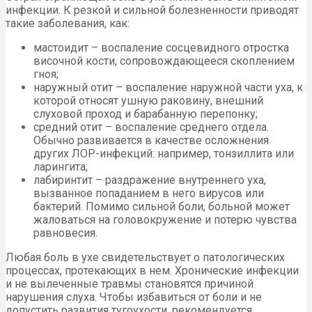
инфекции. К резкой и сильной болезненности приводят
такие заболевания, как:
мастоидит – воспаление сосцевидного отростка
височной кости, сопровождающееся скоплением
гноя;
наружный отит – воспаление наружной части уха, к
которой относят ушную раковину, внешний
слуховой проход и барабанную перепонку;
средний отит – воспаление среднего отдела.
Обычно развивается в качестве осложнения
других ЛОР-инфекций: например, тонзиллита или
ларингита;
лабиринтит – раздражение внутреннего уха,
вызванное попаданием в него вирусов или
бактерий. Помимо сильной боли, больной может
жаловаться на головокружение и потерю чувства
равновесия.
Любая боль в ухе свидетельствует о патологических
процессах, протекающих в нем. Хронические инфекции
и не вылеченные травмы становятся причиной
нарушения слуха. Чтобы избавиться от боли и не
допустить развития тугоухости, рекомендуется