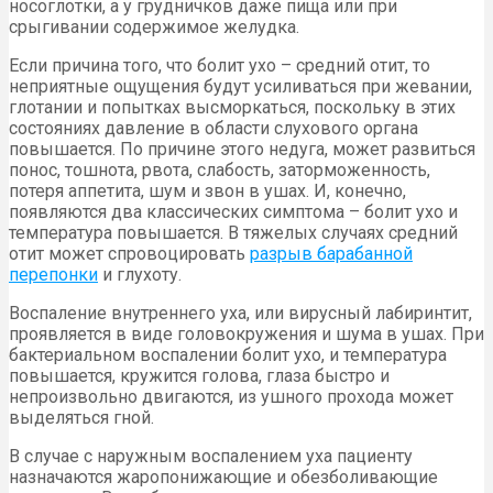
носоглотки, а у грудничков даже пища или при
срыгивании содержимое желудка.
Если причина того, что болит ухо – средний отит, то
неприятные ощущения будут усиливаться при жевании,
глотании и попытках высморкаться, поскольку в этих
состояниях давление в области слухового органа
повышается. По причине этого недуга, может развиться
понос, тошнота, рвота, слабость, заторможенность,
потеря аппетита, шум и звон в ушах. И, конечно,
появляются два классических симптома – болит ухо и
температура повышается. В тяжелых случаях средний
отит может спровоцировать
разрыв барабанной
перепонки
и глухоту.
Воспаление внутреннего уха, или вирусный лабиринтит,
проявляется в виде головокружения и шума в ушах. При
бактериальном воспалении болит ухо, и температура
повышается, кружится голова, глаза быстро и
непроизвольно двигаются, из ушного прохода может
выделяться гной.
В случае с наружным воспалением уха пациенту
назначаются жаропонижающие и обезболивающие