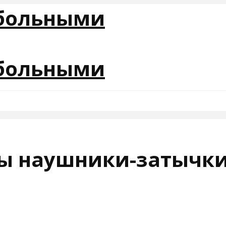
ны наушники-затычк