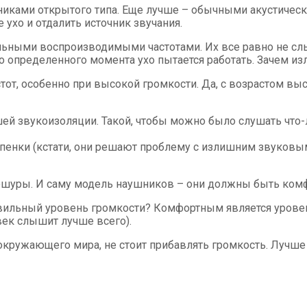
иками открытого типа. Еще лучше – обычными акустическ
ухо и отдалить источник звучания.
льными воспроизводимыми частотами. Их все равно не слыш
о определенного момента ухо пытается работать. Зачем и
стот, особенно при высокой громкости. Да, с возрастом в
ей звукоизоляции. Такой, чтобы можно было слушать что-л
 пенки (кстати, они решают проблему с излишним звуковы
юшуры. И саму модель наушников – они должны быть ком
авильный уровень громкости? Комфортным является уровен
век слышит лучше всего).
 окружающего мира, не стоит прибавлять громкость. Лучше