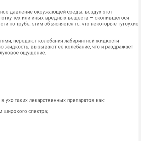
рное давление окружа­ющей среды; воздух этот
глотку тех или иных вредных веществ — скопившегося
ти по трубе; этим объясняется то, что некоторые тугоухие
утями, передают колебания лабиринтной жидкости
ю жидкость, вызывают ее колебание, что и раздражает
слуховое ощущение.
в ухо таких лекарственных препаратов как:
м широкого спектра;