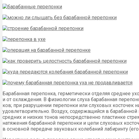
Барабанная перепонка, герметически отделяя среднее ухо
и от охлаждения. В физио­логии слуха барабанная перепонк
ков; при разрушении перепонки или слуховых ко­сточек 
удовлетворительно. Воздух, содержащийся в барабанной п
средних и низких тонов непосредственно пластинке стре
натяжения барабанной перепонки и цепи слуховых косточе
в основной передаче звуковых колебаний лабиринту (его