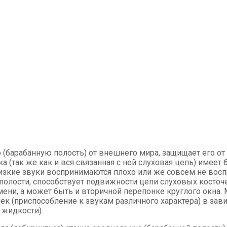
 (барабанную полость) от внешнего мира, защищает его от
а (так же как и вся связанная с ней слуховая цепь) имеет 
низкие звуки воспринимаются плохо или же совсем не вос
олости, способствует подвижности цепи слуховых косточек
мени, а может быть и вторичной перепонке круглого окна
к (приспособление к звукам различного характера) в зави
 жидкости).