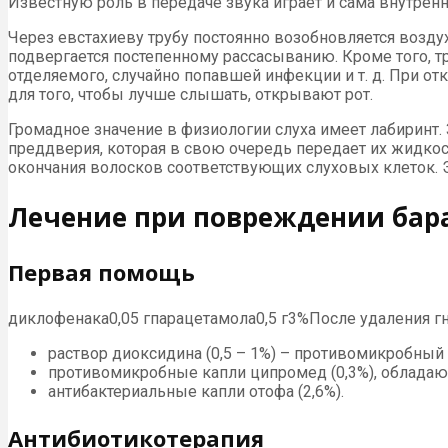
Известную роль в передаче звука играет и сама внутрення
Через евстахиеву трубу постоян­но возобновляется возд
подвергается постепенному рассасыванию. Кроме того, т
отде­ляемого, случайно попавшей инфекции и т. д. При от
для того, чтобы лучше слышать, открывают рот.
Громадное значение в физиологии слуха имеет лабиринт
преддверия, которая в свою очередь передает их жидкос
окончания волосков соответствующих слуховых клеток. 
Лечение при повреждении бар
Первая помощь
диклофенака0,05 гпарацетамола0,5 г3%После удаления гн
раствор диоксидина (0,5 – 1%) – противомикробны
противомикробные капли ципромед (0,3%), обладаю
антибактериальные капли отофа (2,6%).
Антибиотикотерапия