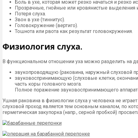
Боль в ухе, которая может резко начаться и резко ис
Прозрачные, гнойные или кровянистые выделения и
Потеря слуха.
Звон в ухе (тиннитус).
Головокружение (вертиго).
Тошнота или рвота как результат головокружения.
Физиология слуха.
В функциональном отношении уха можно разде­лить на дв
звукопроводящую (раковина, наружный слуховой про
звуковоспринимающую (слуховые клетки, окон­чания
часть коры головного мозга.
Пол­ное поражение звуковоспринимающего аппарата ве
Ушная раковина в физиологии слуха у человека не играет
слуховой проход является тем основным каналом, по кото
герметическая заку­порка (напр., серной пробкой) просвет