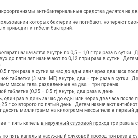
икроорганизмы антибактериальные средства делятся на дв
спользовании которых бактерии не погибают, но теряют св
ых приводит к гибели бактерий.
арат назначается внутрь по 0,5 – 1,0 г три раза в сутки. Д
двух до пяти лет назначают по 0,12 г три раза в сутки. Де
.
,5 г три раза в сутки за час до еды или через два часа пос
 таблетке (3 млн. МЕ) внутрь, два – три раза в сутки. Де
мм массы тела, разделенные на два – три приема.
 таблетке (0,25 – 0,5 г) внутрь, два раза в день.
 один раз в день за час до еды или через два часа после
,25 г со второго по пятый день. Детям назначают антибиот
т десять миллиграмм на килограмм массы тела в первый 
ве – пять капель
в наружный слуховой проход
три раза в 
 по пять капель в наружный слуховой проход три раза в су