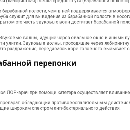
я (лабиринтная) стенка среднего уха (ба­рабанной полости).
ух барабанной полости, чем в ней поддерживается атмосфе
руба служит для выведения из барабанной полости в носо
крытом рте часть звуковых волн достигает барабанной полос
. Звуковые волны, идущие через овальное окно и иными п
ти улитки. Звуковые волны, проходящие через лабиринтну
Это раздражение, передаваясь коре головного вызывает 
абанной перепонки
оя ЛОР-врач при помощи катетера осуществляет вливание 
й препарат, обладающий противовоспалительным действие
щие широким спектром антибактериального действия;