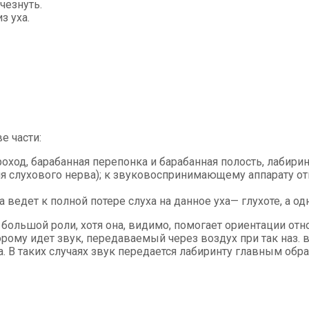
чезнуть.
з уха.
е части:
ход, барабанная перепонка и барабанная полость, лабирин
 слухового нерва); к звуковоспринимающему аппарату отн
дет к полной потере слуха на данное уха— глу­хоте, а одн
 большой роли, хотя она, видимо, помо­гает ориентации от
рому идет звук, переда­ваемый через воздух при так наз.
а. В таких случаях звук передается лабиринту главным образ