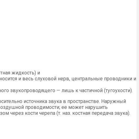
тная жидкость) и
осится и весь слуховой нерв, централь­ные проводники и
ого звукопроводящего — лишь к частич­ной (тугоухости).
носительно источника звука в пространстве. Наружный
 воздушной прово­димости; ее может нарушить
ом через кости черепа (т. наз. костная передача звука).