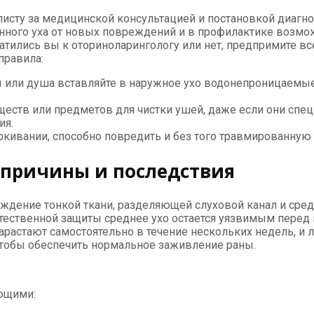
исту за медицинской консультацией и постановкой диагно
анного уха от новых повреждений и в профилактике возм
братились вы к оториноларингологу или нет, предпримите
правила:
ы или душа вставляйте в наружное ухо водонепроницаемы
еществ или предметов для чистки ушей, даже если они спе
ия.
кивании, способно повредить и без того травмированную 
 причины и последствия
ждение тонкой ткани, разделяющей слуховой канал и сред
 естественной защиты среднее ухо остается уязвимым пер
растают самостоятельно в течение нескольких недель, и л
тобы обеспечить нормальное заживление раны.
ющими: