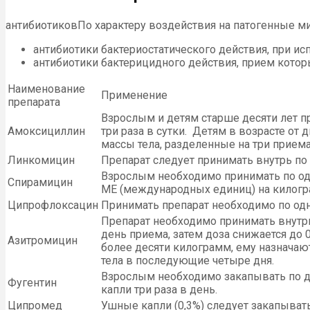
антибиотиковПо характеру воздействия на патогенные м
антибиотики бактериостатического действия, при и
антибиотики бактерицидного действия, прием котор
Наименование
Применение
препарата
Взрослым и детям старше десяти лет преп
Амоксициллин
три раза в сутки. Детям в возрасте от 
массы тела, разделенные на три приема
Линкомицин
Препарат следует принимать внутрь по 0
Взрослым необходимо принимать по одной
Спирамицин
МЕ (международных единиц) на килогра
Ципрофлоксацин
Принимать препарат необходимо по одной
Препарат необходимо принимать внутрь,
день приема, затем доза снижается до 0
Азитромицин
более десяти килограмм, ему назначаю
тела в последующие четыре дня.
Взрослым необходимо закапывать по д
Фугентин
капли три раза в день.
Ципромед
Ушные капли (0,3%) следует закапывать