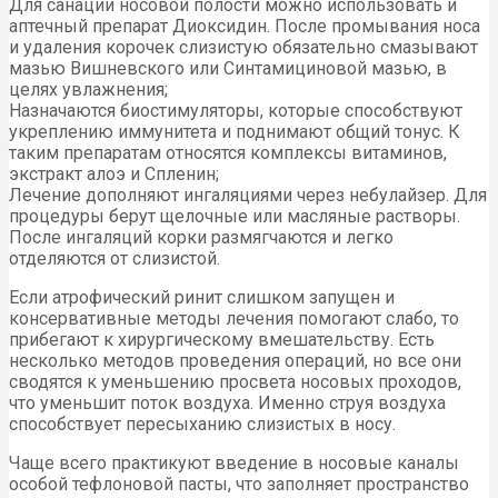
Для санации носовой полости можно использовать и
аптечный препарат Диоксидин. После промывания носа
и удаления корочек слизистую обязательно смазывают
мазью Вишневского или Синтамициновой мазью, в
целях увлажнения;
Назначаются биостимуляторы, которые способствуют
укреплению иммунитета и поднимают общий тонус. К
таким препаратам относятся комплексы витаминов,
экстракт алоэ и Спленин;
Лечение дополняют ингаляциями через небулайзер. Для
процедуры берут щелочные или масляные растворы.
После ингаляций корки размягчаются и легко
отделяются от слизистой.
Если атрофический ринит слишком запущен и
консервативные методы лечения помогают слабо, то
прибегают к хирургическому вмешательству. Есть
несколько методов проведения операций, но все они
сводятся к уменьшению просвета носовых проходов,
что уменьшит поток воздуха. Именно струя воздуха
способствует пересыханию слизистых в носу.
Чаще всего практикуют введение в носовые каналы
особой тефлоновой пасты, что заполняет пространство