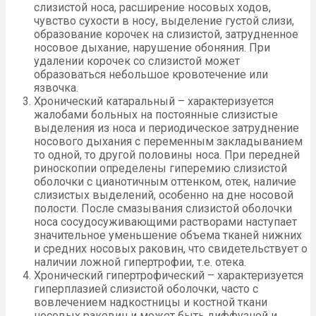
слизистой носа, расширение носовых ходов,
чувство сухости в носу, выделение густой слизи,
образование корочек на слизистой, затрудненное
носовое дыхание, нарушение обоняния. При
удалении корочек со слизистой может
образоваться небольшое кровотечение или
язвочка.
Хронический катаральный – характеризуется
жалобами больных на постоянные слизистые
выделения из носа и периодическое затруднение
носового дыхания с переменным закладыванием
то одной, то другой половины носа. При передней
риноскопии определены гиперемию слизистой
оболочки с цианотичным оттенком, отек, наличие
слизистых выделений, особенно на дне носовой
полости. После смазывания слизистой оболочки
носа сосудосуживающими растворами наступает
значительное уменьшение объема тканей нижних
и средних носовых раковин, что свидетельствует о
наличии ложной гипертрофии, т.е. отека.
Хронический гипертрофический – характеризуется
гиперплазией слизистой оболочки, часто с
вовлечением надкостницы и костной ткани
носовых раковин и может быть диффузной и