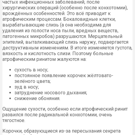
частых инфекционных заболеваний, после
хирургических операций (особенно после конхотомии),
врождённых особенностей. Это всё приводит к
атрофическим процессам. Бокаловидные клетки,
вырабатывающие слизь (а она необходима для
удаления из полости носа пыли, вредных веществ,
патогенных микробов) разрушаются. Мерцательный
эпителий, выталкивающий слизь наружу, подвергается
деструктивным изменениям. В итоге изменяется густота,
вязкость и кислотность слизи. Поэтому больные
атрофическим ринитом жалуются на:
сухость в носу;
постоянное появление корочек жёлтовато-
зелёного цвета;
зуд в носу;
затруднение носового дыхания;
снижение обоняния.
Ощущение сухости, особенно если атрофический ринит
развился после радикальной конхотомии, очень
тягостное.
Корочки, образующиеся из-за пересыхания секрета