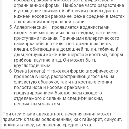
ограниченной формы. Наиболее часто разрастание
и утолщение слизистой оболочки происходит на
нижней носовой раковине, реже средней в местах
локализации кавернозной ткани.
Аллергический – проявляется водянистыми
выделениями слизи из носа с зудом, жжением,
приступами чихания. Причинами аллергического
насморка обычно являются: домашняя пыль,
клещи, обитающие в домашней пыли, табачный
дым, чешуйки кожи или шерсти животных, споры
грибков, паутина и т.д. Он может быть
круглогодичным.
Озена (огаепа) — тяжелая форма атрофического
процесса в носу, распространяющегося как на
слизистую оболочку, так и на костные стенки
полости носа и носовых раковин с
продуцированием быстро засыхающего
отделяемого с сильным специфическим,
неприятным запахом.
При отсутствии адекватного лечения ринит может
привести к таким осложнениям, как гайморит, синусит,
полипы в носу, воспаление среднего уха.