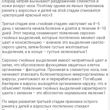
хлорид натрия вызывают раздражение слизистой и
кожи вокруг носа. Поэтому одним из явных признаков
ринита у взрослых и детей на этой стадии становится
«распухший красный нос»3.
Третья стадия или «гнойная стадия» наступает на 4–5
день с момента начала болезни и длится в течение 4–10
дней. Этот период ознаменует появление серозно-
гнойных выделений, которые постепенно меняют свой
цвет и консистенцию – вначале это выделения светло-
серого цвета, затем более густые желтоватые
выделения, а в конце – густые зеленоватые1.
Серозно-гнойные выделения имеют неприятный цвет и
запах, что обусловлено функциями защитных клеток
организма – фагоцитов. Проникая в слизистую носа, они
начинают атаковать болезнетворные микроорганизмы и
вирусы, уничтожают их и перерабатывают. Погибшие
бактерии и вирусы выводятся организмом наружу, что и
объясняет появление гнойных выделений характерного
цвета с запахом – это абсолютно нормальное явление1.
По мере развития третьей стадии признаки острого
ринита у детей и взрослых постепенно стихают.